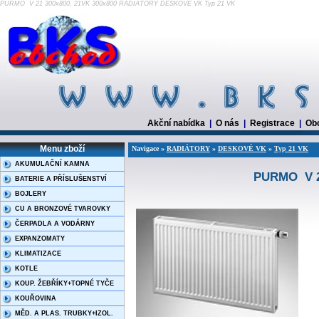
PURMO V 21 300x800, 21VK 300x800 RADIÁTORY DESKOVÉ VK Typ 21 VK
Akční nabídka
|
O nás
|
Registrace
|
Ob
Menu zboží
Navigace »
RADIÁTORY
»
DESKOVÉ VK
»
Typ 21 VK
AKUMULAČNÍ KAMNA
PURMO V 21
BATERIE A PŘÍSLUŠENSTVÍ
BOJLERY
CU A BRONZOVÉ TVAROVKY
ČERPADLA A VODÁRNY
EXPANZOMATY
KLIMATIZACE
KOTLE
KOUP. ŽEBŘÍKY+TOPNÉ TYČE
KOUŘOVINA
MĚD. A PLAS. TRUBKY+IZOL.