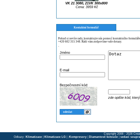
VK 21 3080, 21VK 300x800
Cena: 3959 Kč
Kontaktní formulář
Pokud si nevíte rady, kontaktujte nás pomocí kontaktního formulář
+420 602 315 348. Rádi vám zodpovíme vaše dotazy.
¨
Jméno
E-mail
Bezpečnostní kód:
zde opište kód, kter
Copyright 2006 - 2026 Crea
Odkazy:
Klimatizace
|
Klimatizace LG
| ;
Kompresory
|
Diamantové kotouče
|
sedací soupr