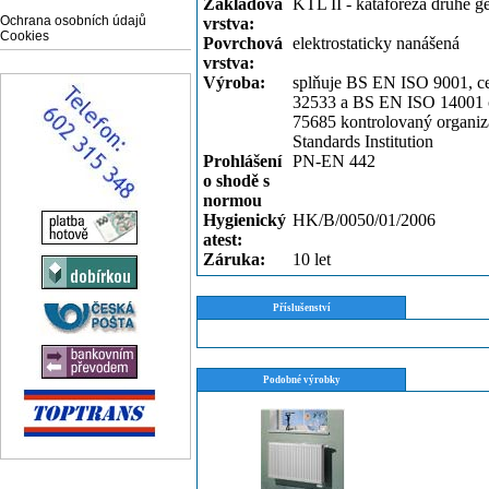
Základová
KTL II - kataforéza druhé g
Ochrana osobních údajů
vrstva:
Cookies
Povrchová
elektrostaticky nanášená
vrstva:
Výroba:
splňuje BS EN ISO 9001, ce
32533 a BS EN ISO 14001 c
75685 kontrolovaný organiza
Standards Institution
Prohlášení
PN-EN 442
o shodě s
normou
Hygienický
HK/B/0050/01/2006
atest:
Záruka:
10 let
Příslušenství
Podobné výrobky