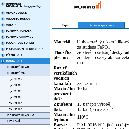
NÁHRADNÍ
DÍLY/kotle,bojlery,sporáky/
ODVLHČOVAČE
OSOUŠEČ RUKOU
OSTATNÍ
Popis
Technická specifikace
PLYNOVÁ TOPIDLA
PLYNOVÉ OHŘÍVAČE
Materiál:
hlubokotažný nízkouhlíkový
PODLAHOVÉ TOPENÍ
za studena FePO1
PROSTOROVÉ TERMOSTATY
Tloušťka
ze kterého se lisují desky r
PŘÍMOTOPY
plechu:
ze kterého se vyrábí konvek
RADIÁTORY
mm
Rozteč
DESKOVÉ KLASIK
vertikálních
DESKOVÉ VK
vodních
Typ 10 VK
kanálků:
33 1/3 mm
Typ 11 VK
Maximální
10 bar
Typ 20 VK
provozní
Typ 21 VK
tlak:
Zkušební
13 bar (při výrobě)
Typ 22 VK
tlak:
12 bar (po instalaci)
Typ 33 VK
Maximální
DESKOVÉ KLASIK-R
110°C
teplota:
LITINOVÉ
Barva:
RAL 9016 bílá, jiné na obj