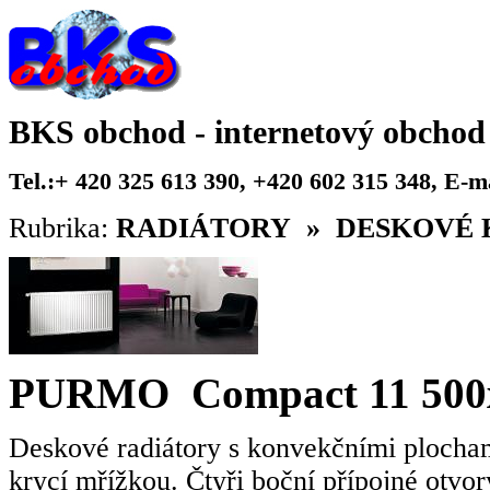
BKS obchod - internetový obchod
Tel.:+ 420 325 613 390, +420 602 315 348, E-
Rubrika:
RADIÁTORY » DESKOVÉ K
PURMO Compact 11 500x
Deskové radiátory s konvekčními plochami
krycí mřížkou. Čtyři boční přípojné otvo