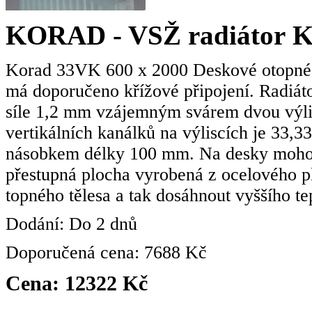
KORAD - VSŽ radiátor 
Korad 33VK 600 x 2000 Deskové otopné t
má doporučeno křížové připojení. Radiát
síle 1,2 mm vzájemným svárem dvou výl
vertikálních kanálků na výliscích je 33,
násobkem délky 100 mm. Na desky mohou 
přestupná plocha vyrobená z ocelového pl
topného tělesa a tak dosáhnout vyššího t
Dodání: Do 2 dnů
Doporučená cena: 7688 Kč
Cena: 12322 Kč