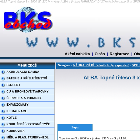
ALBA Topné těleso 3 x 2000 W, 230 V myčky ALBA s jímkou NÁHRADNÍ DÍLY/kotle,bojlery,sporáky/ 
Akční nabídka
|
O nás
|
Registrace
|
Ob
Menu zboží
Navigace »
NÁHRADNÍ DÍLY/kotle,bojlery,sporáky/
»
SPOR
AKUMULAČNÍ KAMNA
ALBA Topné těleso 3 x
BATERIE A PŘÍSLUŠENSTVÍ
BOJLERY
CU A BRONZOVÉ TVAROVKY
ČERPADLA A VODÁRNY
EXPANZOMATY
KLIMATIZACE
KOTLE
KOUP. ŽEBŘÍKY+TOPNÉ TYČE
Popis
KOUŘOVINA
MĚD. A PLAS. TRUBKY+IZOL.
Topné těleso 3 x 2000 W s jímkou, 230 V myčky ALBA