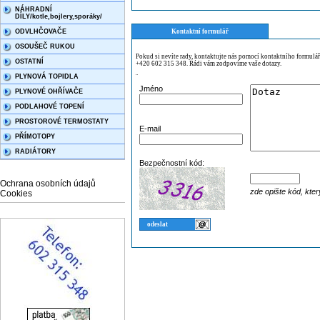
NÁHRADNÍ
DÍLY/kotle,bojlery,sporáky/
ODVLHČOVAČE
Kontaktní formulář
OSOUŠEČ RUKOU
Pokud si nevíte rady, kontaktujte nás pomocí kontaktního formulá
OSTATNÍ
+420 602 315 348. Rádi vám zodpovíme vaše dotazy.
PLYNOVÁ TOPIDLA
¨
Jméno
PLYNOVÉ OHŘÍVAČE
PODLAHOVÉ TOPENÍ
PROSTOROVÉ TERMOSTATY
E-mail
PŘÍMOTOPY
RADIÁTORY
Bezpečnostní kód:
Ochrana osobních údajů
zde opište kód, kter
Cookies