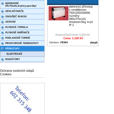
NÁHRADNÍ
DÍLY/kotle,bojlery,sporáky/
elektrický přímotop
s ventilátorem
ODVLHČOVAČE
750/1250/2000W,
rozměry:
OSOUŠEČ RUKOU
580x375x110,
hmotnost:5kg, krytí
OSTATNÍ
IP 2
PLYNOVÁ TOPIDLA
PLYNOVÉ OHŘÍVAČE
Doporučená cena: 1.500 Kč
PODLAHOVÉ TOPENÍ
Cena: 1.150 Kč
Výrobce:
FENIX
detail
PROSTOROVÉ TERMOSTATY
PŘÍMOTOPY
ELEKTRICKÉ
RADIÁTORY
Ochrana osobních údajů
Cookies