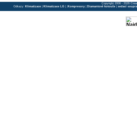
Copyright 2006 - 2026 Crea
Odkazy:
Klimatizace
|
Klimatizace LG
| ;
Kompresory
|
Diamantové kotouče
|
sedací soupr