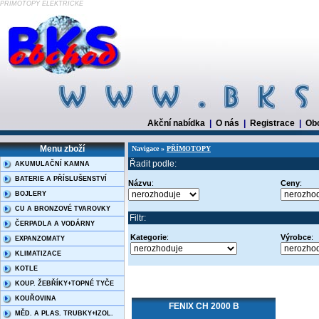
PŘÍMOTOPY ELEKTRICKÉ
Akční nabídka
|
O nás
|
Registrace
|
Ob
Menu zboží
Navigace »
PŘÍMOTOPY
Řadit podle:
AKUMULAČNÍ KAMNA
BATERIE A PŘÍSLUŠENSTVÍ
Názvu
:
Ceny
:
BOJLERY
CU A BRONZOVÉ TVAROVKY
Filtr:
ČERPADLA A VODÁRNY
Kategorie
:
Výrobce
:
EXPANZOMATY
KLIMATIZACE
KOTLE
KOUP. ŽEBŘÍKY+TOPNÉ TYČE
KOUŘOVINA
FENIX CH 2000 B
MĚD. A PLAS. TRUBKY+IZOL.