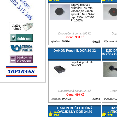
litinová plotna o
průměru 145 mm,
vhodná do všech
sporáků MORA (od
typu 275) U=230V,
P=1000W
Doporučená cena: 403 Kč
Dop
Cena: 350 Kč
Výrobce:
MORA
detail
Výrobce:
DAKON Popelník DOR 20-32
DZD DR
Dražice OK
popelník pro kotle
DAKON
Doporučená cena: 520 Kč
Dopo
Cena: 480 Kč
Výrobce:
DAKON
detail
Výrobce:
DAKON ROŠT OTOČNÝ
DAK
DVOJDÍLNÝ DOR 24,20
TRO