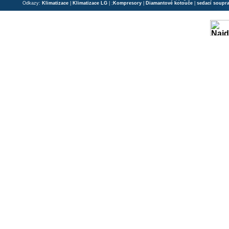
Odkazy:
Klimatizace
|
Klimatizace LG
| ;
Kompresory
|
Diamantové kotouče
|
sedací soupr