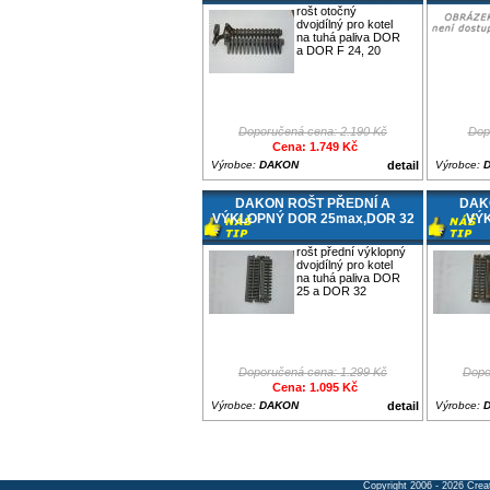
rošt otočný
dvojdílný pro kotel
na tuhá paliva DOR
a DOR F 24, 20
Doporučená cena: 2.190 Kč
Dop
Cena: 1.749 Kč
Výrobce:
DAKON
detail
Výrobce:
DAKON ROŠT PŘEDNÍ A
DAK
VÝKLOPNÝ DOR 25max,DOR 32
VÝK
rošt přední výklopný
dvojdílný pro kotel
na tuhá paliva DOR
25 a DOR 32
Doporučená cena: 1.299 Kč
Dopo
Cena: 1.095 Kč
Výrobce:
DAKON
detail
Výrobce:
Copyright 2006 - 2026 Crea