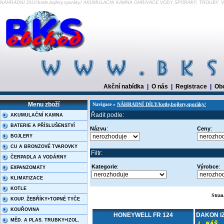
NÁHRADNÍ DÍLY/kotle,bojlery,sporáky/ AKUMULAČNÍ KAMNA OHŘÍVAČE VODY SPORÁKY, TROUBY
Akční nabídka
|
O nás
|
Registrace
|
Ob
Menu zboží
Navigace »
NÁHRADNÍ DÍLY/kotle,bojlery,sporáky/
Řadit podle:
AKUMULAČNÍ KAMNA
BATERIE A PŘÍSLUŠENSTVÍ
Názvu
:
Ceny
:
BOJLERY
CU A BRONZOVÉ TVAROVKY
Filtr:
ČERPADLA A VODÁRNY
Kategorie
:
Výrobce
:
EXPANZOMATY
KLIMATIZACE
KOTLE
Stran
KOUP. ŽEBŘÍKY+TOPNÉ TYČE
KOUŘOVINA
HONEYWELL FR 124
DAKON I
MĚD. A PLAS. TRUBKY+IZOL.