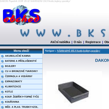
DAKON Popelník DOR 20-32 NÁHRADNÍ DÍLY/kotle,bojlery,sporáky/
Akční nabídka
|
O nás
|
Registrace
|
Ob
Menu zboží
Navigace »
NÁHRADNÍ DÍLY/kotle,bojlery,sporáky/
AKUMULAČNÍ KAMNA
DAKON 
BATERIE A PŘÍSLUŠENSTVÍ
BOJLERY
CU A BRONZOVÉ TVAROVKY
ČERPADLA A VODÁRNY
EXPANZOMATY
KLIMATIZACE
KOTLE
KOUP. ŽEBŘÍKY+TOPNÉ TYČE
KOUŘOVINA
MĚD. A PLAS. TRUBKY+IZOL.