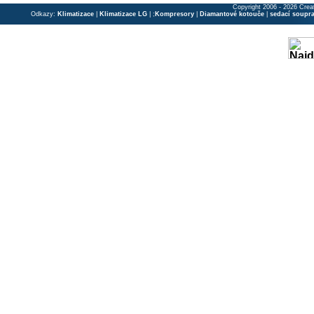
Copyright 2006 - 2026 Crea
Odkazy:
Klimatizace
|
Klimatizace LG
| ;
Kompresory
|
Diamantové kotouče
|
sedací soupr