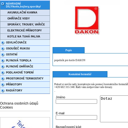
NÁHRADNÍ
DÍLY/kotle,bojlery,sporáky/
AKUMULAČNÍ KAMNA
OHŘÍVAČE VODY
SPORÁKY, TROUBY, VAŘIČE
ELEKTRICKÉ PŘÍMOTOPY
KOTLE NA TUHÁ PALIVA
ODVLHČOVAČE
OSOUŠEČ RUKOU
Popis
OSTATNÍ
popelník pro kotle DAKON
PLYNOVÁ TOPIDLA
PLYNOVÉ OHŘÍVAČE
PODLAHOVÉ TOPENÍ
Kontaktní formulář
PROSTOROVÉ TERMOSTATY
Pokud si nevíte rady, kontaktujte nás pomocí kontaktního formulá
PŘÍMOTOPY
+420 602 315 348. Rádi vám zodpovíme vaše dotazy.
RADIÁTORY
¨
Jméno
Ochrana osobních údajů
Cookies
E-mail
Bezpečnostní kód: