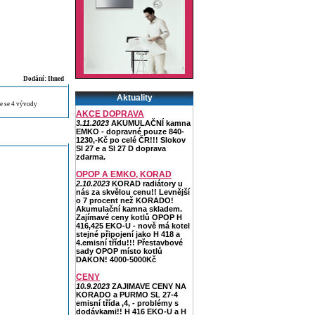
Dodání: Ihned
Aktuality
e se 4 vývody
AKCE DOPRAVA
3.11.2023
AKUMULAČNÍ kamna
EMKO - dopravné pouze 840-
1230,-Kč po celé ČR!!! Slokov
Sl 27 e a Sl 27 D doprava
zdarma.
OPOP A EMKO, KORAD
2.10.2023
KORAD radiátory u
nás za skvělou cenu!! Levnější
o 7 procent než KORADO!
Akumulační kamna skladem.
Zajímavé ceny kotlů OPOP H
416,425 EKO-U - nově má kotel
stejné připojení jako H 418 a
4.emisní třídu!!! Přestavbové
sady OPOP místo kotlů
DAKON! 4000-5000Kč
CENY
10.9.2023
ZAJIMAVE CENY NA
KORADO a PURMO SL 27-4
emisní třída ,4, - problémy s
dodávkami!! H 416 EKO-U a H