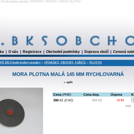
otle,bojlery,sporáky/ SPORÁKY, TROUBY, VAŘIČE PLOTNY
dka
|
O nás
|
Registrace
|
Obchodní podmínky
|
Doprava zboží
|
Cenová nab
 DÍLY/kotle,bojlery,sporáky/
»
SPORÁKY, TROUBY, VAŘIČE
»
PLOTNY
MORA PLOTNA MALÁ 145 MM RYCHLOVARNÁ
« zpět
Cena
(PHE)
Cena dop.
Úspora
K
390
Kč
(0 Kč)
455 Kč
65 Kč
PHE - 