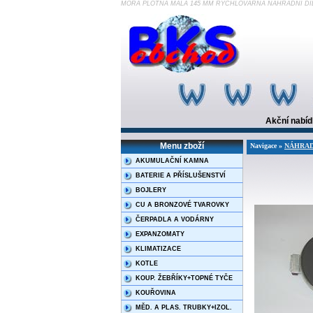
MORA PLOTNA MALÁ 145 MM RYCHLOVARNÁ NÁHRADNÍ DÍLY/k
Akční nabí
Menu zboží
Navigace »
NÁHRADNÍ
AKUMULAČNÍ KAMNA
BATERIE A PŘÍSLUŠENSTVÍ
BOJLERY
CU A BRONZOVÉ TVAROVKY
ČERPADLA A VODÁRNY
EXPANZOMATY
KLIMATIZACE
KOTLE
KOUP. ŽEBŘÍKY+TOPNÉ TYČE
KOUŘOVINA
MĚD. A PLAS. TRUBKY+IZOL.