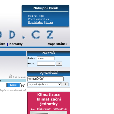
Celkem: 0 Kč
Počet kusů: 0 ks
K pokladně
|
Košík
ídka
|
Kontakty
Mapa stránek
Zákazník
Jméno:
Heslo:
Vyhledávání
tisk detailu
s
Poplatek za elektroodpad