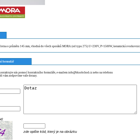
 plotna o průměru 145 mm, vhodná do všech sporáků MORA (od typu 275) U=230V, P=1500W, keramická svorkovnic
ní formulář
 kontaktujte nás pomocí kontaktního formuláře, e-mailem info@bksobchod.cz nebo na telefonu
di vám zodpovíme vaše dotazy.
ód:
zde opište kód, který je na obrázku