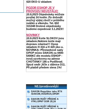
420 EKO-U skladem
POZOR ESHOP JE V
PROVOZU NEUSTÁLE!
10.9.2023
Objednávky můžete
posílat 24 hodin. Po dohodě
možný výdej zboží v průběhu
svátků a víkendu. Tel. 602
315348 Drobné objednávky
budeme expedovat 3.1.2023!!
NOVINKY
10.9.2023
Kotle SLOKOV jsou
skladem.Nektere kotle maji
dopravu zdarma!!! Opop
skladem H 416 a H 420 eko-u.
NOVINKA: Přestavbové sady
OPOP místo DAKON za 4400-
5400Kč dle modelu ESHOP -
nová vzorkovna na adrese
CHOŤÁNKY 195 u Poděbrad.
Sjezd směr Jičín z dálnice D11.
Při platbě předem sleva 1%!
NEJprodávanější
DAKON Regulátor tahu RT4
/DAKON,VIADRUS,OPOP/
DAKON ROŠT PŘEDNÍ A
VÝKLOPNÝ DOR 20,24
DAKON ROŠT PŘEDNÍ A