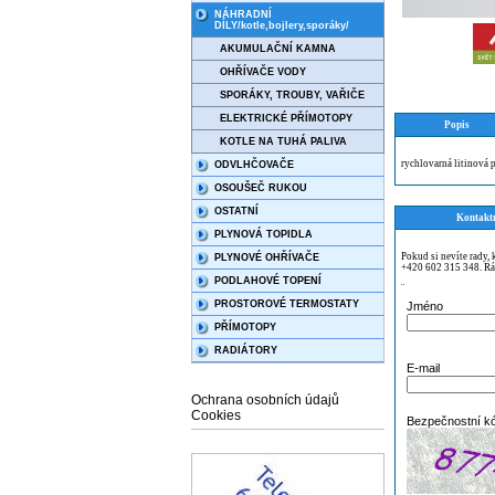
NÁHRADNÍ
DÍLY/kotle,bojlery,sporáky/
AKUMULAČNÍ KAMNA
OHŘÍVAČE VODY
SPORÁKY, TROUBY, VAŘIČE
ELEKTRICKÉ PŘÍMOTOPY
Popis
KOTLE NA TUHÁ PALIVA
rychlovarná litinová
ODVLHČOVAČE
OSOUŠEČ RUKOU
OSTATNÍ
Kontakt
PLYNOVÁ TOPIDLA
Pokud si nevíte rady,
PLYNOVÉ OHŘÍVAČE
+420 602 315 348. Rá
PODLAHOVÉ TOPENÍ
¨
PROSTOROVÉ TERMOSTATY
Jméno
PŘÍMOTOPY
RADIÁTORY
E-mail
Ochrana osobních údajů
Cookies
Bezpečnostní k