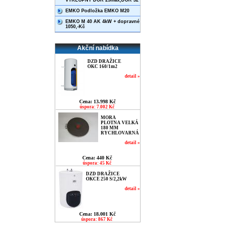
VÝKLOPNÝ DOR 25max,DOR 32
EMKO Podložka EMKO M20
EMKO M 40 AK 4kW + dopravné
1050,-Kč
Akční nabídka
DZD DRAŽICE
OKC 160/1m2
detail »
Cena: 13.998 Kč
úspora: 7.002 Kč
MORA
PLOTNA VELKÁ
180 MM
RYCHLOVARNÁ
detail »
Cena: 440 Kč
úspora: 45 Kč
DZD DRAŽICE
OKCE 250 S/2,2kW
detail »
Cena: 18.001 Kč
úspora: 867 Kč