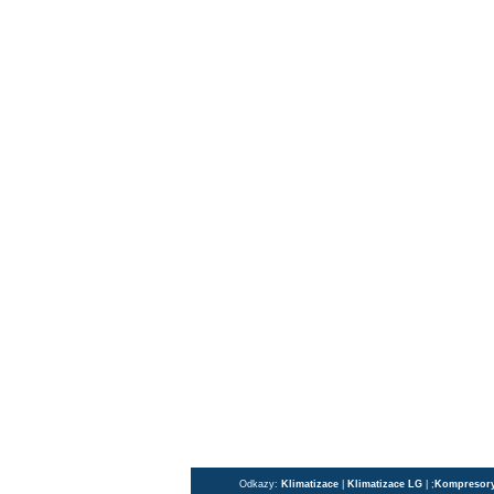
Odkazy:
Klimatizace
|
Klimatizace LG
| ;
Kompresor