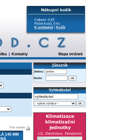
Celkem: 0 Kč
Počet kusů: 0 ks
K pokladně
|
Košík
ídka
|
Kontakty
Mapa stránek
Zákazník
Jméno:
Heslo:
Vyhledávání
Tisk ceníku
Á 145 MM
RNÁ