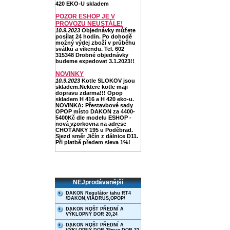
420 EKO-U skladem
POZOR ESHOP JE V
PROVOZU NEUSTÁLE!
10.9.2023
Objednávky můžete
posílat 24 hodin. Po dohodě
možný výdej zboží v průběhu
svátků a víkendu. Tel. 602
315348 Drobné objednávky
budeme expedovat 3.1.2023!!
NOVINKY
10.9.2023
Kotle SLOKOV jsou
skladem.Nektere kotle maji
dopravu zdarma!!! Opop
skladem H 416 a H 420 eko-u.
NOVINKA: Přestavbové sady
OPOP místo DAKON za 4400-
5400Kč dle modelu ESHOP -
nová vzorkovna na adrese
CHOŤÁNKY 195 u Poděbrad.
Sjezd směr Jičín z dálnice D11.
Při platbě předem sleva 1%!
NEJprodávanější
DAKON Regulátor tahu RT4
/DAKON,VIADRUS,OPOP/
DAKON ROŠT PŘEDNÍ A
VÝKLOPNÝ DOR 20,24
DAKON ROŠT PŘEDNÍ A