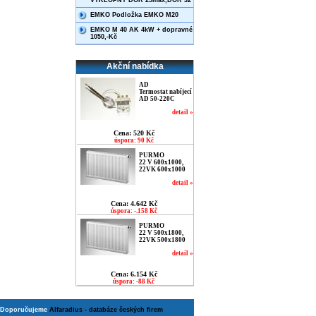
VÝKLOPNÝ DOR 25max,DOR 32
EMKO Podložka EMKO M20
EMKO M 40 AK 4kW + dopravné
1050,-Kč
Akční nabídka
AD
Termostat nabíjecí
AD 50-220C
detail »
Cena: 520 Kč
úspora: 90 Kč
PURMO
22 V 600x1000,
22VK 600x1000
detail »
Cena: 4.642 Kč
úspora: -.158 Kč
PURMO
22 V 500x1800,
22VK 500x1800
detail »
Cena: 6.154 Kč
úspora: -88 Kč
Doporučujeme
Alfaradius - databáze českých firem