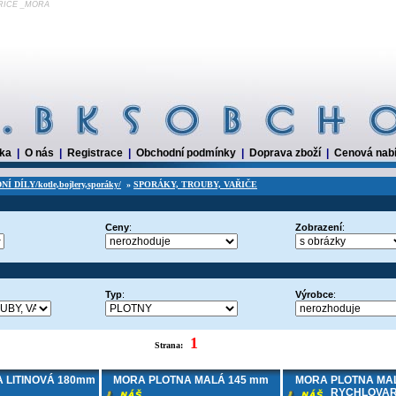
VAŘIČE _MORA
dka
|
O nás
|
Registrace
|
Obchodní podmínky
|
Doprava zboží
|
Cenová nab
 DÍLY/kotle,bojlery,sporáky/
»
SPORÁKY, TROUBY, VAŘIČE
Ceny
:
Zobrazení
:
Typ
:
Výrobce
:
1
Strana:
 LITINOVÁ 180mm
MORA PLOTNA MALÁ 145 mm
MORA PLOTNA MAL
RYCHLOVA