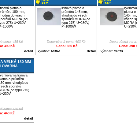
litinová plotna o
litinová plotna o
rychlova
průměru 180 mm,
průměru 145 mm,
plotna o
vhodná do všech
vhodná do všech
145 mm,
sporáků MORA (od
sporáků MORA (od
všech s
typu 275) U=230V,
typu 275) U=230V,
MORA (o
P=1500W
P=1000W
U=230V,
á cena: 455 Kč
Doporučená cena: 403 Kč
Doporučená cena:
a: 390 Kč
Cena: 350 Kč
Cena: 390 
detail
Výrobce:
MORA
detail
Výrobce:
MORA
A VELKÁ 180 MM
LOVARNÁ
rychlovarná litinová
plotna o průměru
180 mm, vhodná do
všech sporáků
MORA (od typu 275)
U=230V,
á cena: 485 Kč
a: 440 Kč
detail