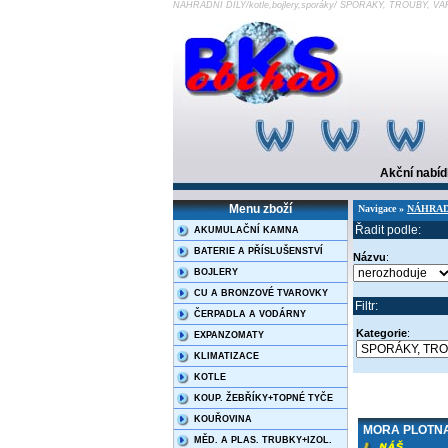
NÁHRADNÍ DÍLY/kotle,bojlery,sporáky/ SPORÁKY, TROUBY, 
Akční nabí
Menu zboží
Navigace »
NÁHRADNÍ
Řadit podle:
AKUMULAČNÍ KAMNA
BATERIE A PŘÍSLUŠENSTVÍ
Názvu
:
BOJLERY
CU A BRONZOVÉ TVAROVKY
Filtr:
ČERPADLA A VODÁRNY
Kategorie
:
EXPANZOMATY
KLIMATIZACE
KOTLE
KOUP. ŽEBŘÍKY+TOPNÉ TYČE
KOUŘOVINA
MORA PLOTNA
MĚD. A PLAS. TRUBKY+IZOL.