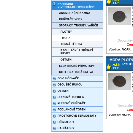
NÁHRADNÍ
DÍLY/kotle,bojlery,sporáky/
AKUMULAČNÍ KAMNA
OHŘÍVAČE VODY
SPORÁKY, TROUBY, VAŘIČE
PLOTNY
MORA
Doporučen
TOPNÁ TĚLESA
Cen
Výrobce:
MORA
REGULAČNÍ A SPÍNACÍ
PRVKY
MORA PLOTN
OSTATNÍ
RYCH
ELEKTRICKÉ PŘÍMOTOPY
KOTLE NA TUHÁ PALIVA
ODVLHČOVAČE
OSOUŠEČ RUKOU
OSTATNÍ
PLYNOVÁ TOPIDLA
PLYNOVÉ OHŘÍVAČE
Doporučen
PODLAHOVÉ TOPENÍ
Cen
Výrobce:
MORA
PROSTOROVÉ TERMOSTATY
PŘÍMOTOPY
RADIÁTORY