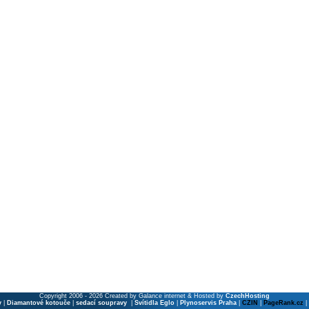
Copyright 2006 - 2026 Created by Galance internet & Hosted by
CzechHosting
y
|
Diamantové kotouče
|
sedací soupravy
|
Svítidla Eglo
|
Plynoservis Praha
|
CZIN
|
PageRank.cz
|