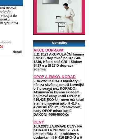
rná litinová
 průměru
 vhodná do
poráků
d typu 275)
 455 Kč
Aktuality
Kč
AKCE DOPRAVA
detail
3.11.2023
AKUMULAČNÍ kamna
EMKO - dopravné pouze 840-
1230,-Kč po celé ČR!!! Slokov
Sl 27 e a Sl 27 D doprava
zdarma.
OPOP A EMKO, KORAD
2.10.2023
KORAD radiátory u
nás za skvělou cenu!! Levnější
o 7 procent než KORADO!
Akumulační kamna skladem.
Zajímavé ceny kotlů OPOP H
416,425 EKO-U - nově má kotel
stejné připojení jako H 418 a
4.emisní třídu!!! Přestavbové
sady OPOP místo kotlů
DAKON! 4000-5000Kč
CENY
10.9.2023
ZAJIMAVE CENY NA
KORADO a PURMO SL 27-4
emisní třída ,4, - problémy s
dodávkami!! H 416 EKO-U a H