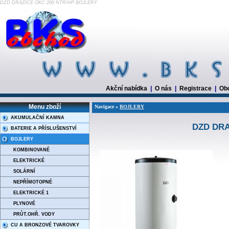
DZD DRAŽICE OKC 200 NTR/HP BOJLERY
Akční nabídka
|
O nás
|
Registrace
|
Ob
Menu zboží
Navigace »
BOJLERY
AKUMULAČNÍ KAMNA
DZD DRA
BATERIE A PŘÍSLUŠENSTVÍ
BOJLERY
KOMBINOVANÉ
ELEKTRICKÉ
SOLÁRNÍ
NEPŘÍMOTOPNÉ
ELEKTRICKÉ 1
PLYNOVÉ
PRŮT.OHŘ. VODY
CU A BRONZOVÉ TVAROVKY