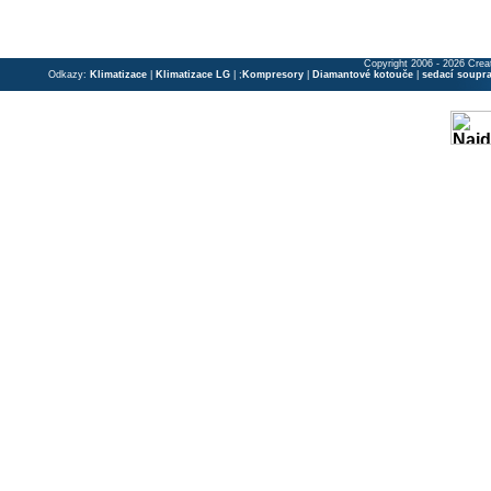
Copyright 2006 - 2026 Crea
Odkazy:
Klimatizace
|
Klimatizace LG
| ;
Kompresory
|
Diamantové kotouče
|
sedací soupr