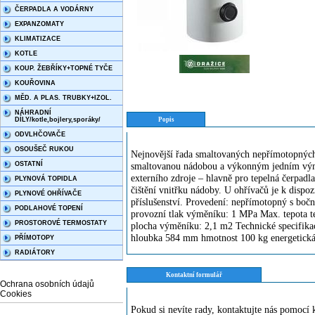
ČERPADLA A VODÁRNY
EXPANZOMATY
KLIMATIZACE
KOTLE
KOUP. ŽEBŘÍKY+TOPNÉ TYČE
KOUŘOVINA
MĚD. A PLAS. TRUBKY+IZOL.
NÁHRADNÍ
DÍLY/kotle,bojlery,sporáky/
Popis
ODVLHČOVAČE
OSOUŠEČ RUKOU
Nejnovější řada smaltovaných nepřímotopných
OSTATNÍ
smaltovanou nádobou a výkonným jedním vým
externího zdroje – hlavně pro tepelná čerpadla
PLYNOVÁ TOPIDLA
čištění vnitřku nádoby. U ohřívačů je k dispoz
PLYNOVÉ OHŘÍVAČE
příslušenství. Provedení: nepřímotopný s boč
PODLAHOVÉ TOPENÍ
provozní tlak výměníku: 1 MPa Max. tepota t
PROSTOROVÉ TERMOSTATY
plocha výměníku: 2,1 m2 Technické specifika
hloubka 584 mm hmotnost 100 kg energetická
PŘÍMOTOPY
RADIÁTORY
Kontaktní formulář
Ochrana osobních údajů
Cookies
Pokud si nevíte rady, kontaktujte nás pomoc