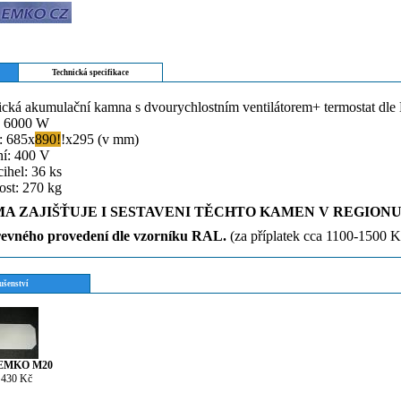
Technická specifikace
cká akumulační kamna s dvourychlostním ventilátorem+ termostat dle
: 6000 W
: 685x
890!
!x295 (v mm)
ní: 400 V
ihel: 36 ks
st: 270 kg
MA ZAJIŠŤUJE I SESTAVENI TĚCHTO KAMEN V REGIONU 
evného provedení dle vzorníku RAL.
(za příplatek cca 1100-1500 K
ušenství
 EMKO M20
 430 Kč