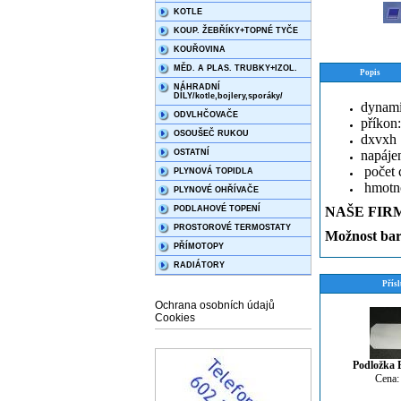
KOTLE
KOUP. ŽEBŘÍKY+TOPNÉ TYČE
KOUŘOVINA
MĚD. A PLAS. TRUBKY+IZOL.
Popis
NÁHRADNÍ
DÍLY/kotle,bojlery,sporáky/
dynami
ODVLHČOVAČE
příkon
OSOUŠEČ RUKOU
dxvxh 
OSTATNÍ
napáje
počet c
PLYNOVÁ TOPIDLA
hmotno
PLYNOVÉ OHŘÍVAČE
PODLAHOVÉ TOPENÍ
NAŠE FIR
PROSTOROVÉ TERMOSTATY
Možnost bar
PŘÍMOTOPY
RADIÁTORY
Přísl
Ochrana osobních údajů
Cookies
Podložka
Cena: