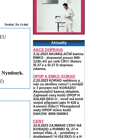
Dodání: Do 14 dnů
 EU
Aktuality
AKCE DOPRAVA
3.11.2023
AKUMULAČNÍ kamna
EMKO - dopravné pouze 840-
1230,-Kč po celé ČR!!! Slokov
Sl 27 e a Sl 27 D doprava
zdarma.
Nymburk.
OPOP A EMKO, KORAD
č)
2.10.2023
KORAD radiátory u
nás za skvělou cenu!! Levnější
o 7 procent než KORADO!
Akumulační kamna skladem.
Zajímavé ceny kotlů OPOP H
416,425 EKO-U - nově má kotel
stejné připojení jako H 418 a
4.emisní třídu!!! Přestavbové
sady OPOP místo kotlů
DAKON! 4000-5000Kč
CENY
10.9.2023
ZAJIMAVE CENY NA
KORADO a PURMO SL 27-4
emisní třída ,4, - problémy s
dodávkami!! H 416 EKO-U a H