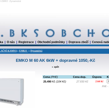
NA EMKO Dynamická
dka
|
O nás
|
Registrace
|
Obchodní podmínky
|
Doprava zboží
|
Cenová nab
AČNÍ KAMNA
»
EMKO
»
Dynamická
EMKO M 60 AK 6kW + dopravné 1050,-Kč
« zpět
Cena
(PHE)
Cena dop.
Úspora
K
25.490
Kč
(104 Kč)
27.830 Kč
2340 Kč
PHE - 