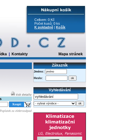
Celkem: 0 Kč
Počet kusů: 0 ks
K pokladně
|
Košík
ídka
|
Kontakty
Mapa stránek
Zákazník
Jméno:
Heslo:
Vyhledávání
tisk detailu
s
Poplatek za elektroodpad