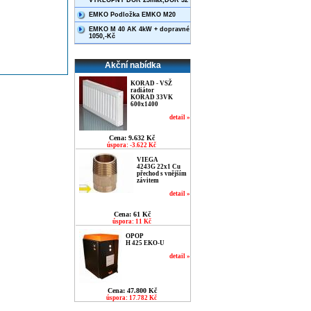
VÝKLOPNÝ DOR 25max,DOR 32
EMKO Podložka EMKO M20
EMKO M 40 AK 4kW + dopravné
1050,-Kč
Akční nabídka
KORAD - VSŽ
radiátor
KORAD 33VK
600x1400
detail »
Cena: 9.632 Kč
úspora: -3.622 Kč
VIEGA
4243G 22x1 Cu
přechod s vnějším
závitem
detail »
Cena: 61 Kč
úspora: 11 Kč
OPOP
H 425 EKO-U
detail »
Cena: 47.800 Kč
úspora: 17.782 Kč