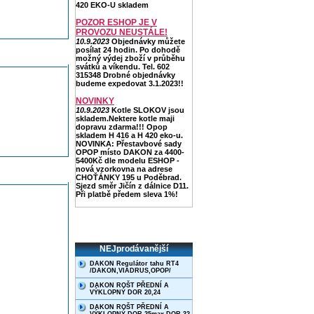
420 EKO-U skladem
POZOR ESHOP JE V
PROVOZU NEUSTÁLE!
10.9.2023
Objednávky můžete
posílat 24 hodin. Po dohodě
možný výdej zboží v průběhu
svátků a víkendu. Tel. 602
315348 Drobné objednávky
budeme expedovat 3.1.2023!!
NOVINKY
10.9.2023
Kotle SLOKOV jsou
skladem.Nektere kotle maji
dopravu zdarma!!! Opop
skladem H 416 a H 420 eko-u.
NOVINKA: Přestavbové sady
OPOP místo DAKON za 4400-
5400Kč dle modelu ESHOP -
nová vzorkovna na adrese
CHOŤÁNKY 195 u Poděbrad.
Sjezd směr Jičín z dálnice D11.
Při platbě předem sleva 1%!
NEJprodávanější
DAKON Regulátor tahu RT4
/DAKON,VIADRUS,OPOP/
DAKON ROŠT PŘEDNÍ A
VÝKLOPNÝ DOR 20,24
DAKON ROŠT PŘEDNÍ A