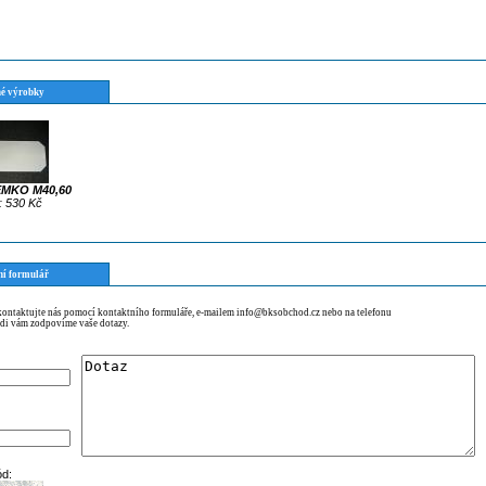
é výrobky
EMKO M40,60
 530 Kč
ní formulář
 kontaktujte nás pomocí kontaktního formuláře, e-mailem info@bksobchod.cz nebo na telefonu
di vám zodpovíme vaše dotazy.
ód: