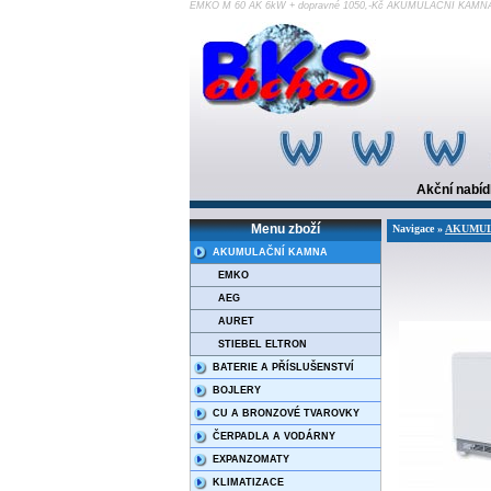
EMKO M 60 AK 6kW + dopravné 1050,-Kč AKUMULAČNÍ KAM
Akční nabí
Menu zboží
Navigace »
AKUMUL
AKUMULAČNÍ KAMNA
EMKO
AEG
AURET
STIEBEL ELTRON
BATERIE A PŘÍSLUŠENSTVÍ
BOJLERY
CU A BRONZOVÉ TVAROVKY
ČERPADLA A VODÁRNY
EXPANZOMATY
KLIMATIZACE