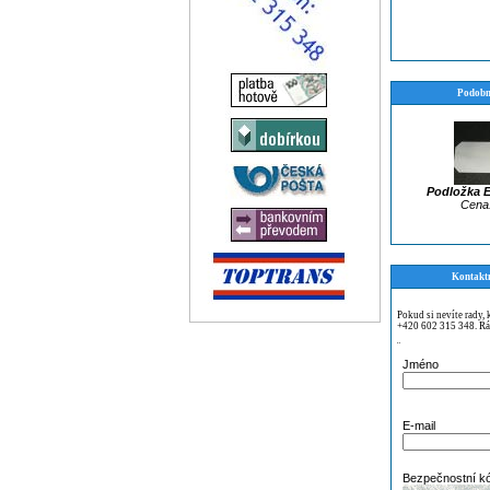
Podobn
Podložka 
Cena:
Kontakt
Pokud si nevíte rady,
+420 602 315 348. Rá
¨
Jméno
E-mail
Bezpečnostní k