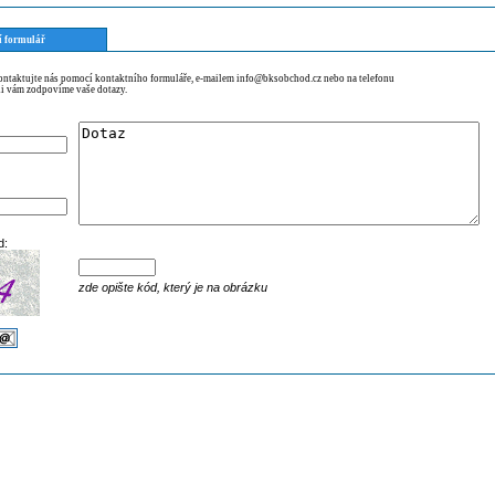
í formulář
kontaktujte nás pomocí kontaktního formuláře, e-mailem info@bksobchod.cz nebo na telefonu
i vám zodpovíme vaše dotazy.
d:
zde opište kód, který je na obrázku