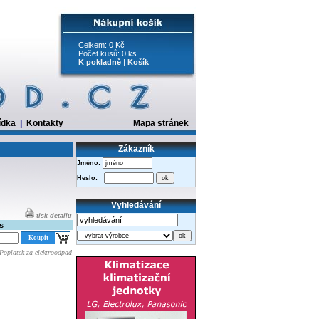
Celkem: 0 Kč
Počet kusů: 0 ks
K pokladně
|
Košík
ídka
|
Kontakty
Mapa stránek
Zákazník
Jméno:
Heslo:
Vyhledávání
tisk detailu
s
Poplatek za elektroodpad