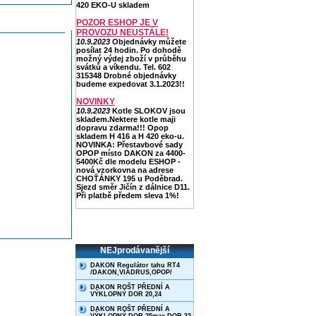
420 EKO-U skladem
POZOR ESHOP JE V
PROVOZU NEUSTÁLE!
10.9.2023
Objednávky můžete
posílat 24 hodin. Po dohodě
možný výdej zboží v průběhu
svátků a víkendu. Tel. 602
315348 Drobné objednávky
budeme expedovat 3.1.2023!!
NOVINKY
10.9.2023
Kotle SLOKOV jsou
skladem.Nektere kotle maji
dopravu zdarma!!! Opop
skladem H 416 a H 420 eko-u.
NOVINKA: Přestavbové sady
OPOP místo DAKON za 4400-
5400Kč dle modelu ESHOP -
nová vzorkovna na adrese
CHOŤÁNKY 195 u Poděbrad.
Sjezd směr Jičín z dálnice D11.
Při platbě předem sleva 1%!
NEJprodávanější
DAKON Regulátor tahu RT4
/DAKON,VIADRUS,OPOP/
DAKON ROŠT PŘEDNÍ A
VÝKLOPNÝ DOR 20,24
DAKON ROŠT PŘEDNÍ A