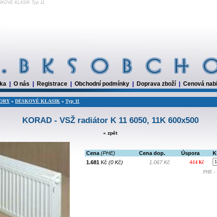
SKOVÉ KLASIK Typ 11
dka
|
O nás
|
Registrace
|
Obchodní podmínky
|
Doprava zboží
|
Cenová nab
ORY
»
DESKOVÉ KLASIK
»
Typ 11
KORAD - VSŽ radiátor K 11 6050, 11K 600x500
« zpět
Cena
(PHE)
Cena dop.
Úspora
K
1.681
Kč
(0 Kč)
1.067 Kč
-614 Kč
PHE - 