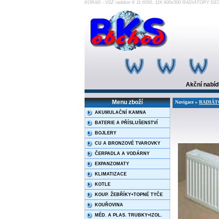
KORAD - VSŽ radiátor K 11 6050, 11K 600x500 RADIÁTORY DE
Akční nabí
Menu zboží
Navigace »
RADIÁT
AKUMULAČNÍ KAMNA
BATERIE A PŘÍSLUŠENSTVÍ
BOJLERY
CU A BRONZOVÉ TVAROVKY
ČERPADLA A VODÁRNY
EXPANZOMATY
KLIMATIZACE
KOTLE
KOUP. ŽEBŘÍKY+TOPNÉ TYČE
KOUŘOVINA
MĚD. A PLAS. TRUBKY+IZOL.