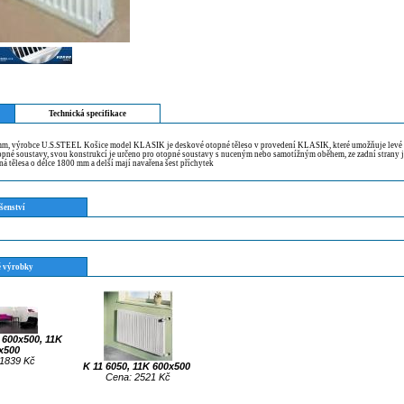
Technická specifikace
m, výrobce U.S.STEEL Košice model KLASIK je deskové otopné těleso v provedení KLASIK, které umožňuje levé 
opné soustavy, svou konstrukcí je určeno pro otopné soustavy s nuceným nebo samotížným oběhem, ze zadní strany j
ná tělesa o délce 1800 mm a delší mají navařena šest příchytek
šenství
 výrobky
600x500, 11K
x500
1839 Kč
K 11 6050, 11K 600x500
Cena: 2521 Kč