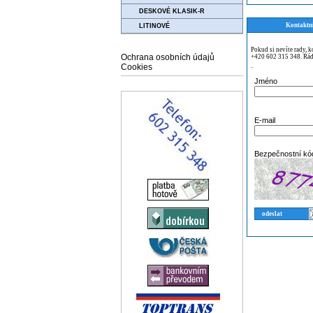
DESKOVÉ KLASIK-R
Kontaktn
LITINOVÉ
Pokud si nevíte rady, 
Ochrana osobních údajů
+420 602 315 348. Rád
Cookies
¨
Jméno
E-mail
Bezpečnostní kó