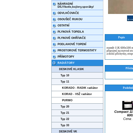
NÁHRADNÍ
DÍLY/kotle,bojlery,sporáky/
ODVLHČOVAČE
OSOUŠEČ RUKOU
OSTATNÍ
PLYNOVÁ TOPIDLA
Popis
PLYNOVÉ OHŘÍVAČE
PODLAHOVÉ TOPENÍ
rozměr 11K 600x500 m
PROSTOROVÉ TERMOSTATY
připojení na rozvod ot
a dolní příchytky, otop
PŘÍMOTOPY
RADIÁTORY
Příslu
DESKOVÉ KLASIK
Typ 10
Typ 11
KORADO - RADIK radiátor
Podobné
KORAD - VSŽ radiátor
PURMO
Typ 20
Compact 11 
Typ 21
600
Cena: 
Typ 22
Typ 33
DESKOVÉ VK