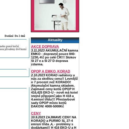
Dodání: Do 2 dnů
Aktuality
AKCE DOPRAVA
nebo pravé boční
sou přivařeny dvě horní
3.11.2023
AKUMULAČNÍ kamna
EMKO - dopravné pouze 840-
1230,-Kč po celé ČR!!! Slokov
Sl 27 e a Sl 27 D doprava
zdarma.
OPOP A EMKO, KORAD
2.10.2023
KORAD radiátory u
nás za skvělou cenu!! Levnější
o 7 procent než KORADO!
Akumulační kamna skladem.
Zajímavé ceny kotlů OPOP H
416,425 EKO-U - nově má kotel
stejné připojení jako H 418 a
4.emisní třídu!!! Přestavbové
sady OPOP místo kotlů
DAKON! 4000-5000Kč
CENY
10.9.2023
ZAJIMAVE CENY NA
KORADO a PURMO SL 27-4
emisní třída ,4, - problémy s
dodávkami!! H 416 EKO-U a H