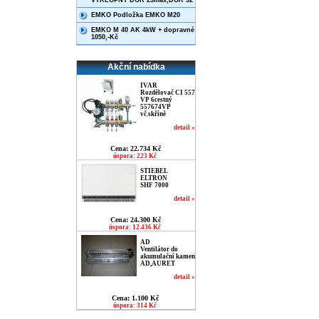
VÝKLOPNÝ DOR 25max,DOR 32
EMKO Podložka EMKO M20
EMKO M 40 AK 4kW + dopravné
1050,-Kč
Akční nabídka
IVAR
Rozdělovač CI 557
VP 6cestný
557674VP
vč.skříně
detail »
Cena: 22.734 Kč
úspora: 223 Kč
STIEBEL
ELTRON
SHF 7000
detail »
Cena: 24.300 Kč
úspora: 12.436 Kč
AD
Ventilátor do
akumulační kamen
AD,AURET
detail »
Cena: 1.100 Kč
úspora: 314 Kč