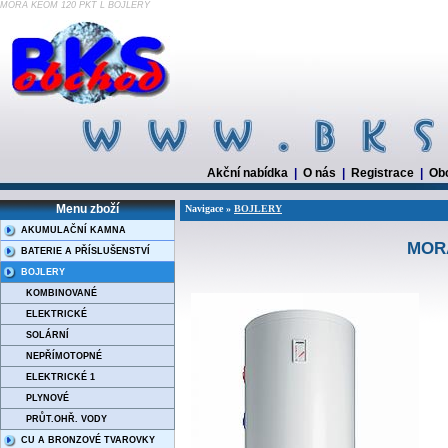
MORA KEOM 120 PKT L BOJLERY
Akční nabídka
|
O nás
|
Registrace
|
Ob
Menu zboží
Navigace »
BOJLERY
AKUMULAČNÍ KAMNA
MORA
BATERIE A PŘÍSLUŠENSTVÍ
BOJLERY
KOMBINOVANÉ
ELEKTRICKÉ
SOLÁRNÍ
NEPŘÍMOTOPNÉ
ELEKTRICKÉ 1
PLYNOVÉ
PRŮT.OHŘ. VODY
CU A BRONZOVÉ TVAROVKY