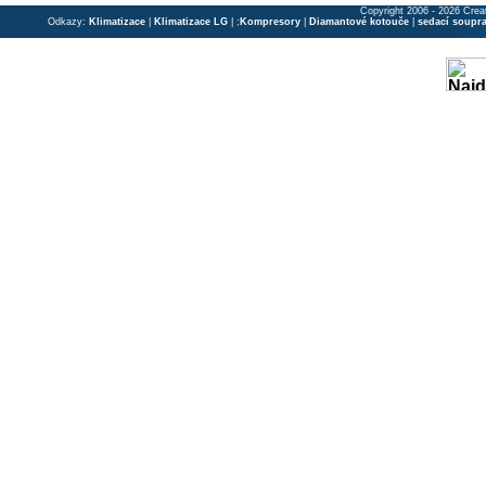
Copyright 2006 - 2026 Crea
Odkazy:
Klimatizace
|
Klimatizace LG
| ;
Kompresory
|
Diamantové kotouče
|
sedací soupr