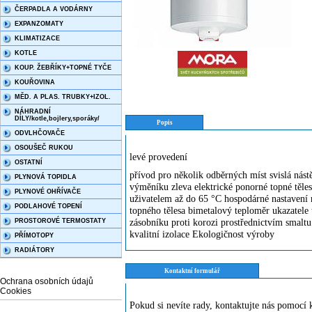
ČERPADLA A VODÁRNY
EXPANZOMATY
KLIMATIZACE
KOTLE
KOUP. ŽEBŘÍKY+TOPNÉ TYČE
KOUŘOVINA
MĚD. A PLAS. TRUBKY+IZOL.
NÁHRADNÍ
DÍLY/kotle,bojlery,sporáky/
Popis
ODVLHČOVAČE
OSOUŠEČ RUKOU
levé provedení
OSTATNÍ
přívod pro několik odběrných míst svislá nás
PLYNOVÁ TOPIDLA
výměníku zleva elektrické ponorné topné těles
PLYNOVÉ OHŘÍVAČE
uživatelem až do 65 °C hospodárné nastavení 
PODLAHOVÉ TOPENÍ
topného tělesa bimetalový teploměr ukazatele 
zásobníku proti korozi prostřednictvím smalt
PROSTOROVÉ TERMOSTATY
kvalitní izolace Ekologičnost výroby
PŘÍMOTOPY
RADIÁTORY
Kontaktní formulář
Ochrana osobních údajů
Cookies
Pokud si nevíte rady, kontaktujte nás pomoc