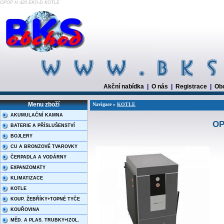
OPOP H 420 EKO-D KOTLE
Akční nabídka
|
O nás
|
Registrace
|
Ob
Menu zboží
Navigace »
KOTLE
AKUMULAČNÍ KAMNA
OP
BATERIE A PŘÍSLUŠENSTVÍ
BOJLERY
CU A BRONZOVÉ TVAROVKY
ČERPADLA A VODÁRNY
EXPANZOMATY
KLIMATIZACE
KOTLE
KOUP. ŽEBŘÍKY+TOPNÉ TYČE
KOUŘOVINA
MĚD. A PLAS. TRUBKY+IZOL.