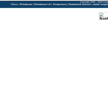
Copyright 2006 - 2026 Crea
Odkazy:
Klimatizace
|
Klimatizace LG
| ;
Kompresory
|
Diamantové kotouče
|
sedací soupr