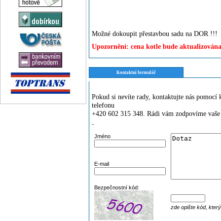
Možné dokoupit přestavbou sadu na DOR !!!
Upozornění: cena kotle bude aktualizována
Kontaktní formulář
Pokud si nevíte rady, kontaktujte nás pomoc
telefonu
+420 602 315 348. Rádi vám zodpovíme vaše 
¨
Jméno
E-mail
Bezpečnostní kód:
zde opište kód, kter