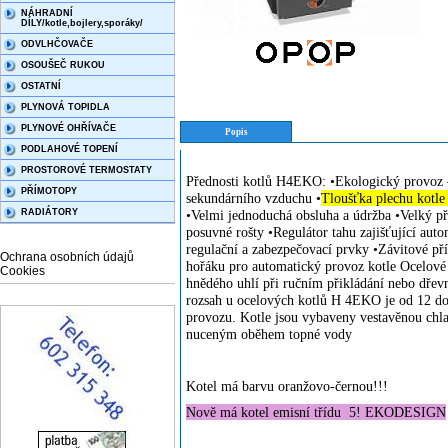
NÁHRADNÍ
DÍLY/kotle,bojlery,sporáky/
ODVLHČOVAČE
OSOUŠEČ RUKOU
OSTATNÍ
PLYNOVÁ TOPIDLA
PLYNOVÉ OHŘÍVAČE
Popis
PODLAHOVÉ TOPENÍ
PROSTOROVÉ TERMOSTATY
Přednosti kotlů H4EKO: •Ekologický provoz
PŘÍMOTOPY
sekundárního vzduchu •
Tloušťka plechu kotle
RADIÁTORY
•Velmi jednoduchá obsluha a údržba •Velký při
posuvné rošty •Regulátor tahu zajišťující aut
regulační a zabezpečovací prvky •Závitové př
Ochrana osobních údajů
hořáku pro automatický provoz kotle Ocelové 
Cookies
hnědého uhlí při ručním přikládání nebo dř
rozsah u ocelových kotlů H 4EKO je od 12 d
provozu. Kotle jsou vybaveny vestavěnou chla
nuceným oběhem topné vody
Kotel má barvu oranžovo-černou!!!
Nově má kotel emisní třídu 5! EKODESIGN