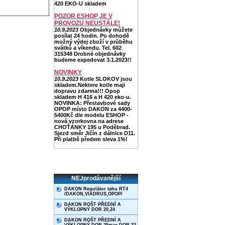
420 EKO-U skladem
POZOR ESHOP JE V
PROVOZU NEUSTÁLE!
10.9.2023
Objednávky můžete
posílat 24 hodin. Po dohodě
možný výdej zboží v průběhu
svátků a víkendu. Tel. 602
315348 Drobné objednávky
budeme expedovat 3.1.2023!!
NOVINKY
10.9.2023
Kotle SLOKOV jsou
skladem.Nektere kotle maji
dopravu zdarma!!! Opop
skladem H 416 a H 420 eko-u.
NOVINKA: Přestavbové sady
OPOP místo DAKON za 4400-
5400Kč dle modelu ESHOP -
nová vzorkovna na adrese
CHOŤÁNKY 195 u Poděbrad.
Sjezd směr Jičín z dálnice D11.
Při platbě předem sleva 1%!
NEJprodávanější
DAKON Regulátor tahu RT4
/DAKON,VIADRUS,OPOP/
DAKON ROŠT PŘEDNÍ A
VÝKLOPNÝ DOR 20,24
DAKON ROŠT PŘEDNÍ A