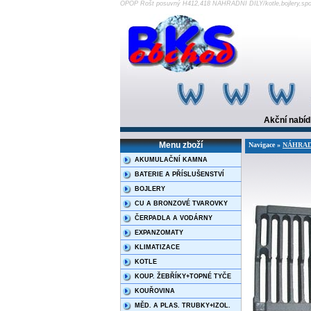
OPOP Rošt posuvný H412,418 NÁHRADNÍ DÍLY/kotle,bojlery,s
Akční nabí
Menu zboží
Navigace »
NÁHRADNÍ
AKUMULAČNÍ KAMNA
BATERIE A PŘÍSLUŠENSTVÍ
BOJLERY
CU A BRONZOVÉ TVAROVKY
ČERPADLA A VODÁRNY
EXPANZOMATY
KLIMATIZACE
KOTLE
KOUP. ŽEBŘÍKY+TOPNÉ TYČE
KOUŘOVINA
MĚD. A PLAS. TRUBKY+IZOL.