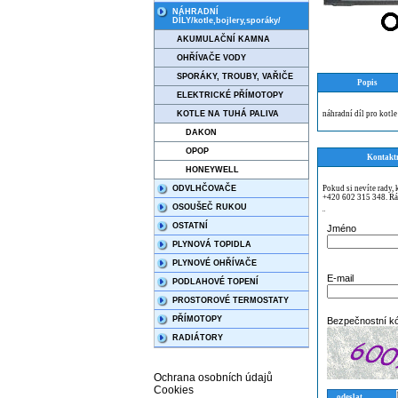
NÁHRADNÍ
DÍLY/kotle,bojlery,sporáky/
AKUMULAČNÍ KAMNA
OHŘÍVAČE VODY
SPORÁKY, TROUBY, VAŘIČE
Popis
ELEKTRICKÉ PŘÍMOTOPY
KOTLE NA TUHÁ PALIVA
náhradní díl pro kot
DAKON
OPOP
Kontakt
HONEYWELL
ODVLHČOVAČE
Pokud si nevíte rady,
+420 602 315 348. Rá
OSOUŠEČ RUKOU
¨
OSTATNÍ
Jméno
PLYNOVÁ TOPIDLA
PLYNOVÉ OHŘÍVAČE
E-mail
PODLAHOVÉ TOPENÍ
PROSTOROVÉ TERMOSTATY
PŘÍMOTOPY
Bezpečnostní k
RADIÁTORY
Ochrana osobních údajů
Cookies