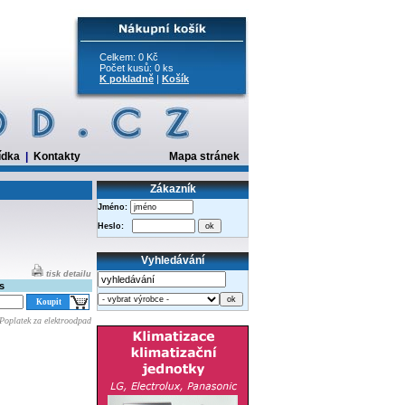
Celkem: 0 Kč
Počet kusů: 0 ks
K pokladně
|
Košík
ídka
|
Kontakty
Mapa stránek
Zákazník
Jméno:
Heslo:
Vyhledávání
tisk detailu
s
Poplatek za elektroodpad