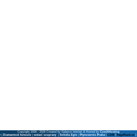
Copyright 2006 - 2026 Created by Galance internet & Hosted by
CzechHosting
y
|
Diamantové kotouče
|
sedací soupravy
|
Svítidla Eglo
|
Plynoservis Praha
|
CZIN
|
PageRank.cz
|