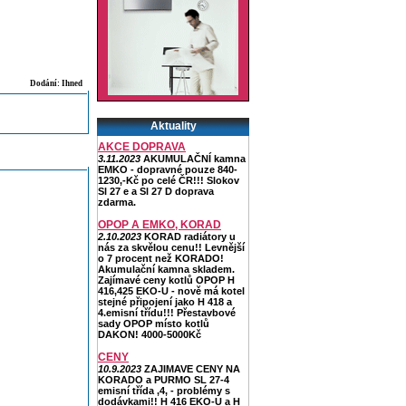
Dodání: Ihned
Aktuality
AKCE DOPRAVA
3.11.2023
AKUMULAČNÍ kamna
EMKO - dopravné pouze 840-
1230,-Kč po celé ČR!!! Slokov
Sl 27 e a Sl 27 D doprava
zdarma.
OPOP A EMKO, KORAD
2.10.2023
KORAD radiátory u
nás za skvělou cenu!! Levnější
o 7 procent než KORADO!
Akumulační kamna skladem.
Zajímavé ceny kotlů OPOP H
416,425 EKO-U - nově má kotel
stejné připojení jako H 418 a
4.emisní třídu!!! Přestavbové
sady OPOP místo kotlů
DAKON! 4000-5000Kč
CENY
10.9.2023
ZAJIMAVE CENY NA
KORADO a PURMO SL 27-4
emisní třída ,4, - problémy s
dodávkami!! H 416 EKO-U a H