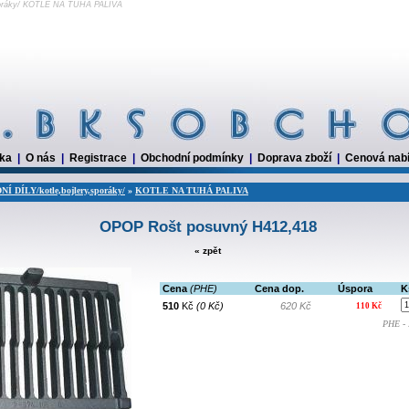
poráky/ KOTLE NA TUHÁ PALIVA
dka
|
O nás
|
Registrace
|
Obchodní podmínky
|
Doprava zboží
|
Cenová nab
 DÍLY/kotle,bojlery,sporáky/
»
KOTLE NA TUHÁ PALIVA
OPOP Rošt posuvný H412,418
« zpět
Cena
(PHE)
Cena dop.
Úspora
K
510
Kč
(0 Kč)
620 Kč
110 Kč
PHE - 