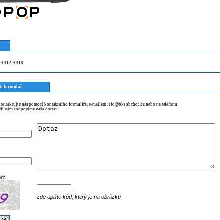
le H412,H418
ní formulář
 kontaktujte nás pomocí kontaktního formuláře, e-mailem info@bksobchod.cz nebo na telefonu
di vám zodpovíme vaše dotazy.
ód:
zde opište kód, který je na obrázku