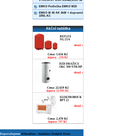
VÝKLOPNÝ DOR 25max,DOR 32
EMKO Podložka EMKO M20
EMKO M 40 AK 4kW + dopravné
1050,-Kč
Akční nabídka
REFLEX
NG 25/6
detail »
Cena: 1.634 Kč
úspora: -.216 Kč
DZD DRAŽICE
OKC 300 NTR/HP
detail »
Cena: 22.659 Kč
úspora: 12.991 Kč
ELEKTROBOCK
BPT 22
detail »
Cena: 2.470 Kč
úspora: 797 Kč
Doporučujeme
Alfaradius - databáze českých firem