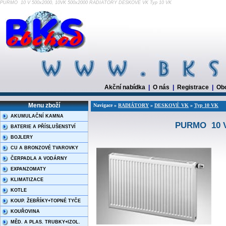
PURMO 10 V 500x2000, 10VK 500x2000 RADIÁTORY DESKOVÉ VK Typ 10 VK
Akční nabídka
|
O nás
|
Registrace
|
Ob
Menu zboží
Navigace »
RADIÁTORY
»
DESKOVÉ VK
»
Typ 10 VK
AKUMULAČNÍ KAMNA
PURMO 10 V 
BATERIE A PŘÍSLUŠENSTVÍ
BOJLERY
CU A BRONZOVÉ TVAROVKY
ČERPADLA A VODÁRNY
EXPANZOMATY
KLIMATIZACE
KOTLE
KOUP. ŽEBŘÍKY+TOPNÉ TYČE
KOUŘOVINA
MĚD. A PLAS. TRUBKY+IZOL.