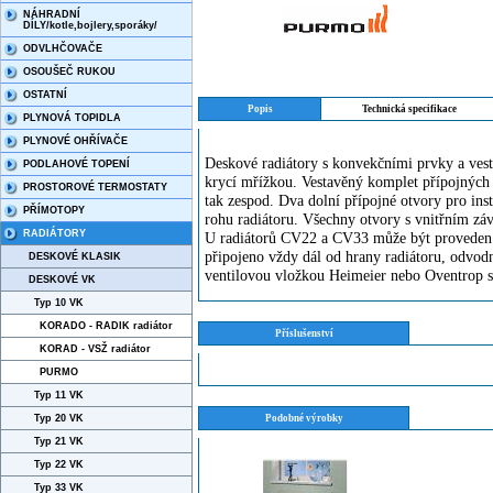
NÁHRADNÍ
DÍLY/kotle,bojlery,sporáky/
ODVLHČOVAČE
OSOUŠEČ RUKOU
OSTATNÍ
Popis
Technická specifikace
PLYNOVÁ TOPIDLA
PLYNOVÉ OHŘÍVAČE
Deskové radiátory s konvekčními prvky a vest
PODLAHOVÉ TOPENÍ
krycí mřížkou. Vestavěný komplet přípojných 
PROSTOROVÉ TERMOSTATY
tak zespod. Dva dolní přípojné otvory pro ins
PŘÍMOTOPY
rohu radiátoru. Všechny otvory s vnitřním zá
RADIÁTORY
U radiátorů CV22 a CV33 může být proveden ta
připojeno vždy dál od hrany radiátoru, odvodn
DESKOVÉ KLASIK
ventilovou vložkou Heimeier nebo Oventrop 
DESKOVÉ VK
Typ 10 VK
KORADO - RADIK radiátor
Příslušenství
KORAD - VSŽ radiátor
PURMO
Typ 11 VK
Typ 20 VK
Podobné výrobky
Typ 21 VK
Typ 22 VK
Typ 33 VK