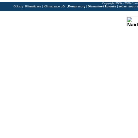
Copyright 2006 - 2026 Crea
Odkazy:
Klimatizace
|
Klimatizace LG
| ;
Kompresory
|
Diamantové kotouče
|
sedací soupr