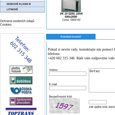
DESKOVÉ KLASIK-R
LITINOVÉ
VK 10 5200, 10VK
500x2000
Cena: 5600 Kč
Ochrana osobních údajů
Cookies
Kontaktní formulář
Pokud si nevíte rady, kontaktujte nás pomoc
telefonu
+420 602 315 348. Rádi vám zodpovíme vaše 
¨
Jméno
E-mail
Bezpečnostní kód:
zde opište kód, kter