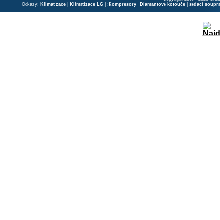
Odkazy:
Klimatizace
|
Klimatizace LG
| ;
Kompresory
|
Diamantové kotouče
|
sedací soupr