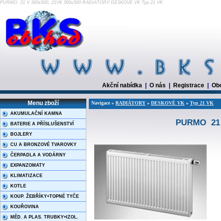
PURMO 21 V 300x500, 21VK 300x500 RADIÁTORY DESKOVÉ VK Typ 21 VK
Akční nabídka
|
O nás
|
Registrace
|
Ob
Menu zboží
Navigace »
RADIÁTORY
»
DESKOVÉ VK
»
Typ 21 VK
AKUMULAČNÍ KAMNA
PURMO 21 V
BATERIE A PŘÍSLUŠENSTVÍ
BOJLERY
CU A BRONZOVÉ TVAROVKY
ČERPADLA A VODÁRNY
EXPANZOMATY
KLIMATIZACE
KOTLE
KOUP. ŽEBŘÍKY+TOPNÉ TYČE
KOUŘOVINA
MĚD. A PLAS. TRUBKY+IZOL.