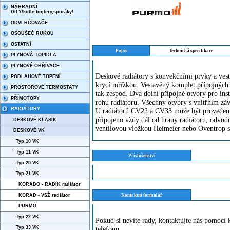
NÁHRADNÍ
DÍLY/kotle,bojlery,sporáky/
ODVLHČOVAČE
OSOUŠEČ RUKOU
OSTATNÍ
Popis
Technická specifikace
PLYNOVÁ TOPIDLA
PLYNOVÉ OHŘÍVAČE
Deskové radiátory s konvekčními prvky a vest
PODLAHOVÉ TOPENÍ
krycí mřížkou. Vestavěný komplet přípojných 
PROSTOROVÉ TERMOSTATY
tak zespod. Dva dolní přípojné otvory pro ins
PŘÍMOTOPY
rohu radiátoru. Všechny otvory s vnitřním zá
RADIÁTORY
U radiátorů CV22 a CV33 může být proveden ta
připojeno vždy dál od hrany radiátoru, odvodn
DESKOVÉ KLASIK
ventilovou vložkou Heimeier nebo Oventrop 
DESKOVÉ VK
Typ 10 VK
Typ 11 VK
Příslušenství
Typ 20 VK
Typ 21 VK
KORADO - RADIK radiátor
KORAD - VSŽ radiátor
Kontaktní formulář
PURMO
Typ 22 VK
Pokud si nevíte rady, kontaktujte nás pomoc
Typ 33 VK
telefonu