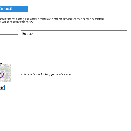
í formulář
kontaktujte nás pomocí kontaktního formuláře, e-mailem info@bksobchod.cz nebo na telefonu
i vám zodpovíme vaše dotazy.
d:
zde opište kód, který je na obrázku