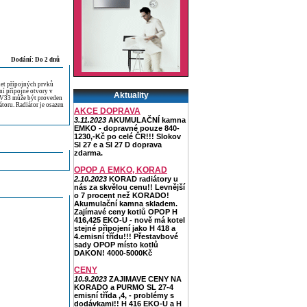
Dodání: Do 2 dnů
let přípojných prvků
ní přípojné otvory v
Aktuality
 CV33 může být proveden
átoru. Radiátor je osazen
AKCE DOPRAVA
3.11.2023
AKUMULAČNÍ kamna
EMKO - dopravné pouze 840-
1230,-Kč po celé ČR!!! Slokov
Sl 27 e a Sl 27 D doprava
zdarma.
OPOP A EMKO, KORAD
2.10.2023
KORAD radiátory u
nás za skvělou cenu!! Levnější
o 7 procent než KORADO!
Akumulační kamna skladem.
Zajímavé ceny kotlů OPOP H
416,425 EKO-U - nově má kotel
stejné připojení jako H 418 a
4.emisní třídu!!! Přestavbové
sady OPOP místo kotlů
DAKON! 4000-5000Kč
CENY
10.9.2023
ZAJIMAVE CENY NA
KORADO a PURMO SL 27-4
emisní třída ,4, - problémy s
dodávkami!! H 416 EKO-U a H