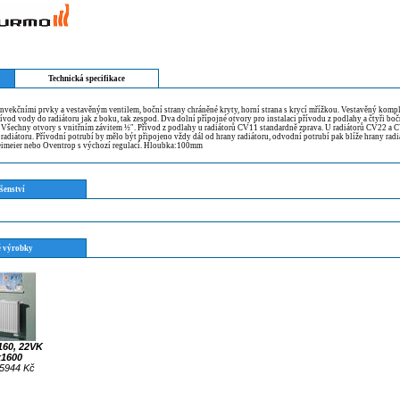
Technická specifikace
nvekčními prvky a vestavěným ventilem, boční strany chráněné kryty, horní strana s krycí mřížkou. Vestavěný komp
ívod vody do radiátoru jak z boku, tak zespod. Dva dolní přípojné otvory pro instalaci přívodu z podlahy a čtyři boč
. Všechny otvory s vnitřním závitem ½″. Přívod z podlahy u radiátorů CV11 standardně zprava. U radiátorů CV22 a
 radiátoru. Přívodní potrubí by mělo být připojeno vždy dál od hrany radiátoru, odvodní potrubí pak blíže hrany radi
imeier nebo Oventrop s výchozí regulací. Hloubka:100mm
šenství
 výrobky
160, 22VK
x1600
5944 Kč