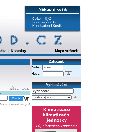
Celkem: 0 Kč
Počet kusů: 0 ks
K pokladně
|
Košík
ídka
|
Kontakty
Mapa stránek
Zákazník
Jméno:
Heslo:
Vyhledávání
tisk detailu
s
Poplatek za elektroodpad