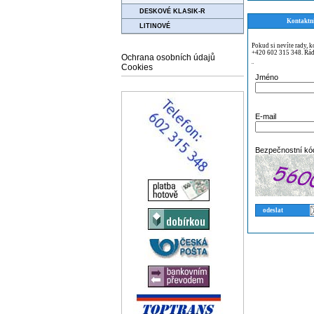
DESKOVÉ KLASIK-R
Kontaktn
LITINOVÉ
Pokud si nevíte rady, 
+420 602 315 348. Rád
Ochrana osobních údajů
Cookies
¨
Jméno
E-mail
Bezpečnostní kó