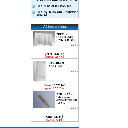
VÝKLOPNÝ DOR 25max,DOR 32
EMKO Podložka EMKO M20
EMKO M 40 AK 4kW + dopravné
1050,-Kč
Akční nabídka
PURMO
22 V 600x1400,
22VK 600x1400
detail »
Cena: 5.604 Kč
úspora: -.207 Kč
PROTHERM
RAY 24 KE
detail »
Cena: 20.776 Kč
úspora: 12.257 Kč
DZD DRAŽICE
Těleso topné
dražice keramické
1600 W
detail »
Cena: 520 Kč
úspora: 77 Kč