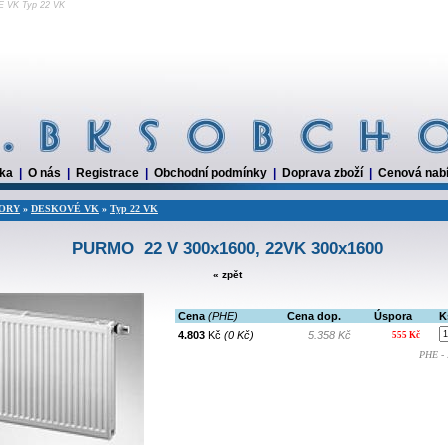
 VK Typ 22 VK
dka
|
O nás
|
Registrace
|
Obchodní podmínky
|
Doprava zboží
|
Cenová nab
ORY
»
DESKOVÉ VK
»
Typ 22 VK
PURMO 22 V 300x1600, 22VK 300x1600
« zpět
Cena
(PHE)
Cena dop.
Úspora
K
4.803
Kč
(0 Kč)
5.358 Kč
555 Kč
PHE - 