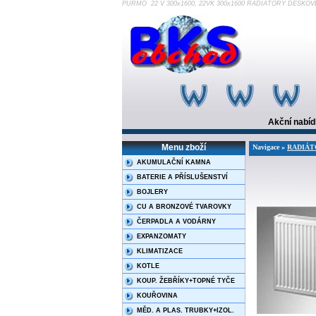
PURMO 22 V 300x1600, 22VK 300x1600 RADIÁTORY DESKOVÉ
Akční nabí
Menu zboží
Navigace »
RADIÁT
AKUMULAČNÍ KAMNA
BATERIE A PŘÍSLUŠENSTVÍ
BOJLERY
CU A BRONZOVÉ TVAROVKY
ČERPADLA A VODÁRNY
EXPANZOMATY
KLIMATIZACE
KOTLE
KOUP. ŽEBŘÍKY+TOPNÉ TYČE
KOUŘOVINA
MĚD. A PLAS. TRUBKY+IZOL.