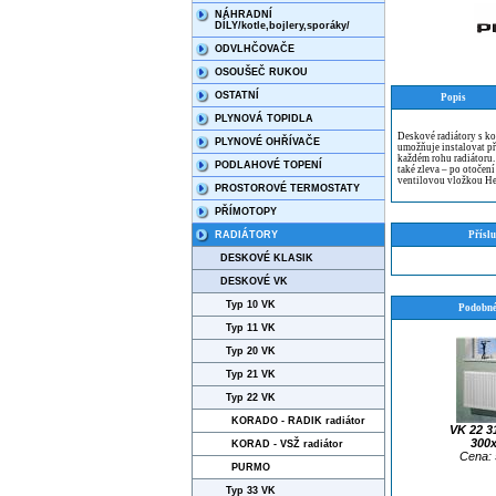
NÁHRADNÍ
DÍLY/kotle,bojlery,sporáky/
ODVLHČOVAČE
OSOUŠEČ RUKOU
OSTATNÍ
Popis
PLYNOVÁ TOPIDLA
Deskové radiátory s ko
PLYNOVÉ OHŘÍVAČE
umožňuje instalovat př
každém rohu radiátoru
PODLAHOVÉ TOPENÍ
také zleva – po otočení
ventilovou vložkou He
PROSTOROVÉ TERMOSTATY
PŘÍMOTOPY
RADIÁTORY
Příslu
DESKOVÉ KLASIK
DESKOVÉ VK
Typ 10 VK
Podobné
Typ 11 VK
Typ 20 VK
Typ 21 VK
Typ 22 VK
KORADO - RADIK radiátor
VK 22 3
300
KORAD - VSŽ radiátor
Cena: 
PURMO
Typ 33 VK