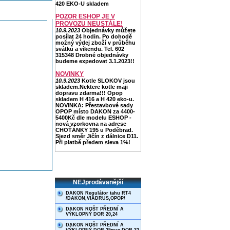
420 EKO-U skladem
POZOR ESHOP JE V
PROVOZU NEUSTÁLE!
10.9.2023
Objednávky můžete
posílat 24 hodin. Po dohodě
možný výdej zboží v průběhu
svátků a víkendu. Tel. 602
315348 Drobné objednávky
budeme expedovat 3.1.2023!!
NOVINKY
10.9.2023
Kotle SLOKOV jsou
skladem.Nektere kotle maji
dopravu zdarma!!! Opop
skladem H 416 a H 420 eko-u.
NOVINKA: Přestavbové sady
OPOP místo DAKON za 4400-
5400Kč dle modelu ESHOP -
nová vzorkovna na adrese
CHOŤÁNKY 195 u Poděbrad.
Sjezd směr Jičín z dálnice D11.
Při platbě předem sleva 1%!
NEJprodávanější
DAKON Regulátor tahu RT4
/DAKON,VIADRUS,OPOP/
DAKON ROŠT PŘEDNÍ A
VÝKLOPNÝ DOR 20,24
DAKON ROŠT PŘEDNÍ A