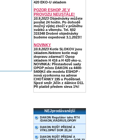
420 EKO-U skladem
POZOR ESHOP JE V
PROVOZU NEUSTÁLE!
10.9.2023
Objednávky můžete
posílat 24 hodin. Po dohodě
možný výdej zboží v průběhu
svátků a víkendu. Tel. 602
315348 Drobné objednávky
budeme expedovat 3.1.2023!!
NOVINKY
10.9.2023
Kotle SLOKOV jsou
skladem.Nektere kotle maji
dopravu zdarma!!! Opop
skladem H 416 a H 420 eko-u.
NOVINKA: Přestavbové sady
OPOP místo DAKON za 4400-
5400Kč dle modelu ESHOP -
nová vzorkovna na adrese
CHOŤÁNKY 195 u Poděbrad.
Sjezd směr Jičín z dálnice D11.
Při platbě předem sleva 1%!
NEJprodávanější
DAKON Regulátor tahu RT4
/DAKON,VIADRUS,OPOP/
DAKON ROŠT PŘEDNÍ A
VÝKLOPNÝ DOR 20,24
DAKON ROŠT PŘEDNÍ A