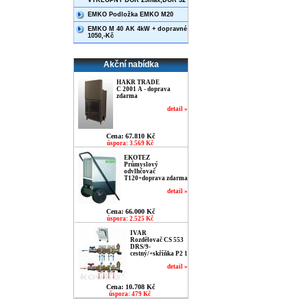
VÝKLOPNÝ DOR 25max,DOR 32
EMKO Podložka EMKO M20
EMKO M 40 AK 4kW + dopravné
1050,-Kč
Akční nabídka
HAKR TRADE
C 2001 A - doprava
zdarma
detail »
Cena: 67.810 Kč
úspora: 3.569 Kč
EKOTEZ
Průmyslový
odvlhčovač
T120+doprava zdarma
detail »
Cena: 66.000 Kč
úspora: 2.525 Kč
IVAR
Rozdělovač CS 553
DRS/9-
cestný/+skříňka P2 1
detail »
Cena: 10.708 Kč
úspora: 479 Kč