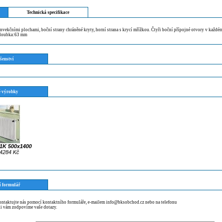
Technická specifikace
nvekčními plochami, boční strany chráněné kryty, horní strana s krycí mřížkou. Čtyři boční přípojné otvory v každém
Hloubka:63 mm
šenství
 výrobky
11K 500x1400
4284 Kč
í formulář
kontaktujte nás pomocí kontaktního formuláře, e-mailem info@bksobchod.cz nebo na telefonu
i vám zodpovíme vaše dotazy.