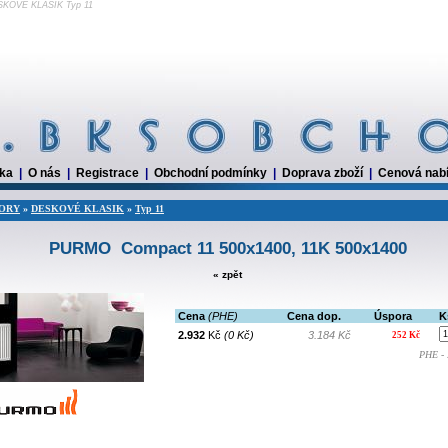
KOVÉ KLASIK Typ 11
dka
|
O nás
|
Registrace
|
Obchodní podmínky
|
Doprava zboží
|
Cenová nab
ORY
»
DESKOVÉ KLASIK
»
Typ 11
PURMO Compact 11 500x1400, 11K 500x1400
« zpět
Cena
(PHE)
Cena dop.
Úspora
K
2.932
Kč
(0 Kč)
3.184 Kč
252 Kč
PHE - 