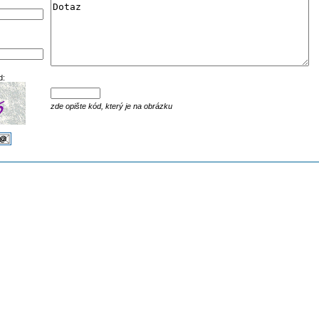
d:
zde opište kód, který je na obrázku