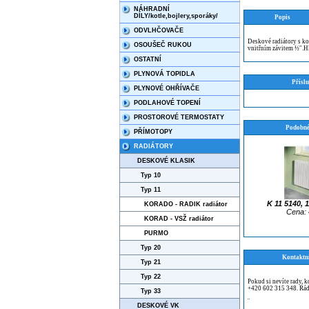
NÁHRADNÍ
DÍLY/kotle,bojlery,sporáky/
Popis
ODVLHČOVAČE
Deskové radiátory s ko
OSOUŠEČ RUKOU
vnitřním závitem ½″.
OSTATNÍ
PLYNOVÁ TOPIDLA
Příslu
PLYNOVÉ OHŘÍVAČE
PODLAHOVÉ TOPENÍ
PROSTOROVÉ TERMOSTATY
Podobné
PŘÍMOTOPY
RADIÁTORY
DESKOVÉ KLASIK
Typ 10
Typ 11
K 11 5140, 
KORADO - RADIK radiátor
Cena: 
KORAD - VSŽ radiátor
PURMO
Typ 20
Kontaktn
Typ 21
Typ 22
Pokud si nevíte rady, 
+420 602 315 348. Rád
Typ 33
¨
DESKOVÉ VK