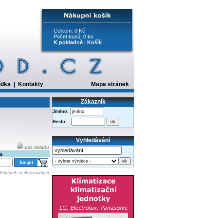
Celkem: 0 Kč
Počet kusů: 0 ks
K pokladně
|
Košík
ídka
|
Kontakty
Mapa stránek
Zákazník
Jméno:
Heslo:
Vyhledávání
tisk detailu
s
Poplatek za elektroodpad