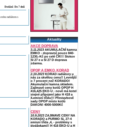
Dodání: Do 7 dnů
 rohu radiátoru s
Aktuality
AKCE DOPRAVA
3.11.2023
AKUMULAČNÍ kamna
EMKO - dopravné pouze 840-
1230,-Kč po celé ČR!!! Slokov
Sl 27 e a Sl 27 D doprava
zdarma.
OPOP A EMKO, KORAD
2.10.2023
KORAD radiátory u
nás za skvělou cenu!! Levnější
o 7 procent než KORADO!
Akumulační kamna skladem.
Zajímavé ceny kotlů OPOP H
416,425 EKO-U - nově má kotel
stejné připojení jako H 418 a
4.emisní třídu!!! Přestavbové
sady OPOP místo kotlů
DAKON! 4000-5000Kč
CENY
10.9.2023
ZAJIMAVE CENY NA
KORADO a PURMO SL 27-4
emisní třída ,4, - problémy s
dodávkami!! H 416 EKO-U a H