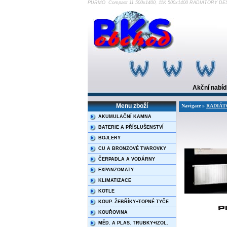
PURMO Compact 11 500x1400, 11K 500x1400 RADIÁTORY DES
Akční nabí
Menu zboží
Navigace »
RADIÁT
AKUMULAČNÍ KAMNA
BATERIE A PŘÍSLUŠENSTVÍ
BOJLERY
CU A BRONZOVÉ TVAROVKY
ČERPADLA A VODÁRNY
EXPANZOMATY
KLIMATIZACE
KOTLE
KOUP. ŽEBŘÍKY+TOPNÉ TYČE
KOUŘOVINA
MĚD. A PLAS. TRUBKY+IZOL.