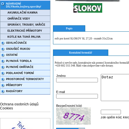
NÁHRADNÍ
DÍLY/kotle,bojlery,sporáky/
AKUMULAČNÍ KAMNA
OHŘÍVAČE VODY
SPORÁKY, TROUBY, VAŘIČE
Popis
ELEKTRICKÉ PŘÍMOTOPY
KOTLE NA TUHÁ PALIVA
rošt pro kotel SLOKOV SL 27,33 - rozměr 31x22cm
ODVLHČOVAČE
OSOUŠEČ RUKOU
Kontaktní formulář
OSTATNÍ
PLYNOVÁ TOPIDLA
Pokud si nevíte rady, kontaktujte nás pomocí kontaktního formulá
+420 602 315 348. Rádi vám zodpovíme vaše dotazy.
PLYNOVÉ OHŘÍVAČE
¨
PODLAHOVÉ TOPENÍ
Jméno
PROSTOROVÉ TERMOSTATY
PŘÍMOTOPY
RADIÁTORY
E-mail
Ochrana osobních údajů
Bezpečnostní kód:
Cookies
zde opište kód, kter