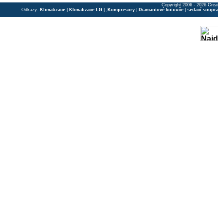
Copyright 2006 - 2026 Crea
Odkazy:
Klimatizace
|
Klimatizace LG
| ;
Kompresory
|
Diamantové kotouče
|
sedací soupr