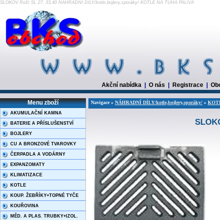
SLOKOV Rošt SL 27, 33,40 NÁHRADNÍ DÍLY/kotle,bojlery,sporáky/ KOTLE NA TUHÁ PALIVA
Akční nabídka
|
O nás
|
Registrace
|
Ob
Menu zboží
Navigace »
NÁHRADNÍ DÍLY/kotle,bojlery,sporáky/
»
KOTL
AKUMULAČNÍ KAMNA
SLOKO
BATERIE A PŘÍSLUŠENSTVÍ
BOJLERY
CU A BRONZOVÉ TVAROVKY
ČERPADLA A VODÁRNY
EXPANZOMATY
KLIMATIZACE
KOTLE
KOUP. ŽEBŘÍKY+TOPNÉ TYČE
KOUŘOVINA
MĚD. A PLAS. TRUBKY+IZOL.