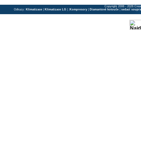
Copyright 2006 - 2026 Crea
Odkazy:
Klimatizace
|
Klimatizace LG
| ;
Kompresory
|
Diamantové kotouče
|
sedací soupr