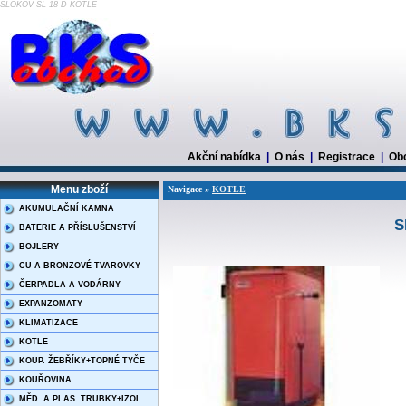
SLOKOV SL 18 D KOTLE
Akční nabídka
|
O nás
|
Registrace
|
Ob
Menu zboží
Navigace »
KOTLE
AKUMULAČNÍ KAMNA
S
BATERIE A PŘÍSLUŠENSTVÍ
BOJLERY
CU A BRONZOVÉ TVAROVKY
ČERPADLA A VODÁRNY
EXPANZOMATY
KLIMATIZACE
KOTLE
KOUP. ŽEBŘÍKY+TOPNÉ TYČE
KOUŘOVINA
MĚD. A PLAS. TRUBKY+IZOL.