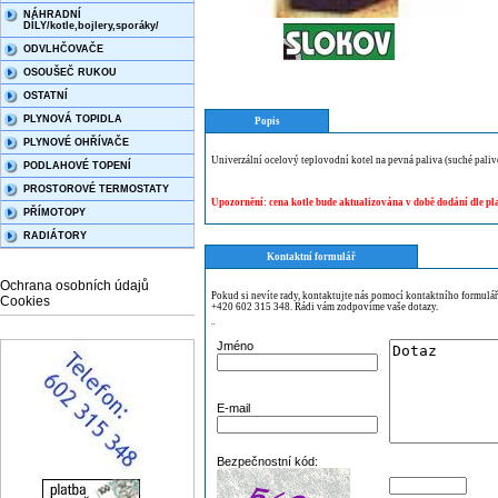
NÁHRADNÍ
DÍLY/kotle,bojlery,sporáky/
ODVLHČOVAČE
OSOUŠEČ RUKOU
OSTATNÍ
PLYNOVÁ TOPIDLA
Popis
PLYNOVÉ OHŘÍVAČE
Univerzální ocelový teplovodní kotel na pevná paliva (suché paliv
PODLAHOVÉ TOPENÍ
PROSTOROVÉ TERMOSTATY
Upozornění: cena kotle bude aktualizována v době dodání dle pl
PŘÍMOTOPY
RADIÁTORY
Kontaktní formulář
Ochrana osobních údajů
Pokud si nevíte rady, kontaktujte nás pomocí kontaktního formulá
Cookies
+420 602 315 348. Rádi vám zodpovíme vaše dotazy.
¨
Jméno
E-mail
Bezpečnostní kód: