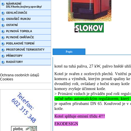
NÁHRADNÍ
DÍLY/kotle,bojlery,sporáky/
ODVLHČOVAČE
OSOUŠEČ RUKOU
OSTATNÍ
PLYNOVÁ TOPIDLA
PLYNOVÉ OHŘÍVAČE
PODLAHOVÉ TOPENÍ
PROSTOROVÉ TERMOSTATY
Popis
PŘÍMOTOPY
RADIÁTORY
kotel na tuhá paliva, 27 kW, palivo hnědé uhl
Kotel je svařen z ocelových plechů. Vnitřní p
Ochrana osobních údajů
komoru a výměník, kterým proudí spaliny ke
Cookies
dvoudílný rošt, ovládaný z boční strany kotl
komory zvyšuje účinnost kotle.
> Primární vzduch je přiváděn pod rošt regu
ručně nebo automatickým regulátorem, který je
je opatřen přírubami DN 65. Kouřovod je v os
kotle.
Kotel splňuje emisní třídu 4!!!
EKODESIGN