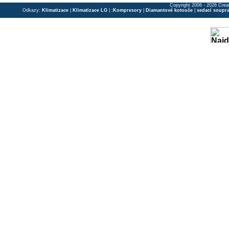
Copyright 2006 - 2026 Crea
Odkazy:
Klimatizace
|
Klimatizace LG
| ;
Kompresory
|
Diamantové kotouče
|
sedací soupr