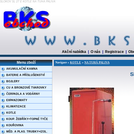
SLOKOV SL 27 E KOTLE NA TUHÁ PALIVA
Akční nabídka
|
O nás
|
Registrace
|
Ob
Menu zboží
Navigace »
KOTLE
»
NA TUHÁ PALIVA
AKUMULAČNÍ KAMNA
S
BATERIE A PŘÍSLUŠENSTVÍ
BOJLERY
CU A BRONZOVÉ TVAROVKY
ČERPADLA A VODÁRNY
EXPANZOMATY
KLIMATIZACE
KOTLE
KOUP. ŽEBŘÍKY+TOPNÉ TYČE
KOUŘOVINA
MĚD. A PLAS. TRUBKY+IZOL.