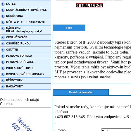
KOTLE
KOUP. ŽEBŘÍKY+TOPNÉ TYČE
KOUŘOVINA
MĚD. A PLAS. TRUBKY+IZOL.
Popis
NÁHRADNÍ
DÍLY/kotle,bojlery,sporáky/
ODVLHČOVAČE
Stiebel Eltron SHF 2000 Zásobníky tepla kon
OSOUŠEČ RUKOU
nejmenším prostoru. Kvalitní technologie tepe
OSTATNÍ
topení zahřeje vzduch, jakmile to bude třeba
PLYNOVÁ TOPIDLA
kapacity, potřebné k vytápění. Připojený regul
teploty pod požadovanou úroveň. Ventilátor p
PLYNOVÉ OHŘÍVAČE
prostoru. Výdej tepla může být aktivován buď
PODLAHOVÉ TOPENÍ
SHF je proveden z lakovaného ocelového plech
PROSTOROVÉ TERMOSTATY
montáž a servis jsou velmi snadné.
PŘÍMOTOPY
RADIÁTORY
Kontaktní formulář
Ochrana osobních údajů
Cookies
Pokud si nevíte rady, kontaktujte nás pomoc
telefonu
+420 602 315 348. Rádi vám zodpovíme vaše 
¨
Jméno