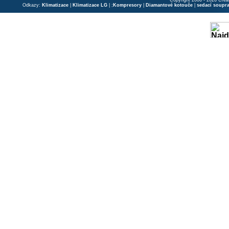
Copyright 2006 - 2026 Crea
Odkazy:
Klimatizace
|
Klimatizace LG
| ;
Kompresory
|
Diamantové kotouče
|
sedací soupr