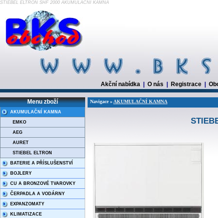
STIEBEL ELTRON SHF 2000 AKUMULAČNÍ KAMNA
Akční nabídka
|
O nás
|
Registrace
|
Ob
Menu zboží
Navigace »
AKUMULAČNÍ KAMNA
AKUMULAČNÍ KAMNA
STIEB
EMKO
AEG
AURET
STIEBEL ELTRON
BATERIE A PŘÍSLUŠENSTVÍ
BOJLERY
CU A BRONZOVÉ TVAROVKY
ČERPADLA A VODÁRNY
EXPANZOMATY
KLIMATIZACE