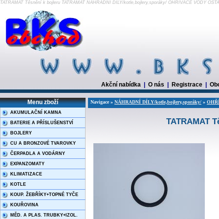
TATRAMAT Těsnění k bojleru TATRAMAT NÁHRADNÍ DÍLY/kotle,bojlery,sporáky/ OHŘÍVAČE VODY OST
Akční nabídka
|
O nás
|
Registrace
|
Ob
Menu zboží
Navigace »
NÁHRADNÍ DÍLY/kotle,bojlery,sporáky/
»
OHŘ
AKUMULAČNÍ KAMNA
TATRAMAT Tě
BATERIE A PŘÍSLUŠENSTVÍ
BOJLERY
CU A BRONZOVÉ TVAROVKY
ČERPADLA A VODÁRNY
EXPANZOMATY
KLIMATIZACE
KOTLE
KOUP. ŽEBŘÍKY+TOPNÉ TYČE
KOUŘOVINA
MĚD. A PLAS. TRUBKY+IZOL.