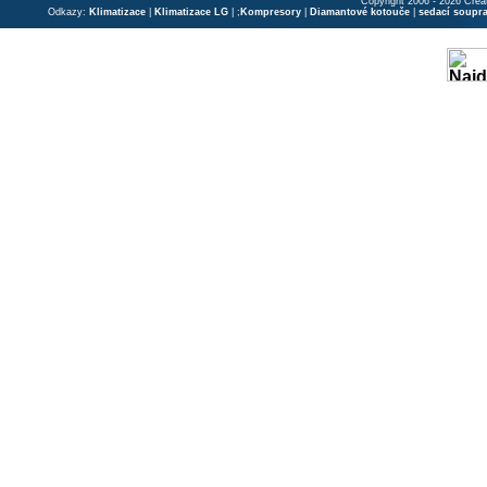
Copyright 2006 - 2026 Crea
Odkazy:
Klimatizace
|
Klimatizace LG
| ;
Kompresory
|
Diamantové kotouče
|
sedací soupr