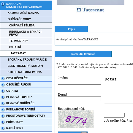
NÁHRADNÍ
DÍLY/kotle,bojlery,sporáky/
AKUMULAČNÍ KAMNA
OHŘÍVAČE VODY
OHŘÍVACÍ TĚLESA
Popis
REGULAČNÍ A SPÍNACÍ
PRVKY
těsnění příruby bojleru TATRAMAT
TERMOSTATY
OSTATNÍ
TATRAMAT
Kontaktní formulář
SPORÁKY, TROUBY, VAŘIČE
Pokud si nevíte rady, kontaktujte nás pomocí kontaktního formulá
ELEKTRICKÉ PŘÍMOTOPY
+420 602 315 348. Rádi vám zodpovíme vaše dotazy.
KOTLE NA TUHÁ PALIVA
¨
Jméno
ODVLHČOVAČE
OSOUŠEČ RUKOU
OSTATNÍ
E-mail
PLYNOVÁ TOPIDLA
PLYNOVÉ OHŘÍVAČE
Bezpečnostní kód:
PODLAHOVÉ TOPENÍ
PROSTOROVÉ TERMOSTATY
zde opište kód, kter
PŘÍMOTOPY
RADIÁTORY