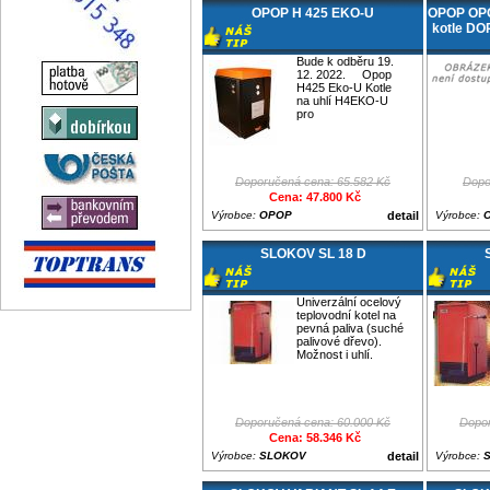
OPOP H 425 EKO-U
OPOP OPO
kotle DOR
Bude k odběru 19.
12. 2022. Opop
H425 Eko-U Kotle
na uhlí H4EKO-U
pro
Doporučená cena: 65.582 Kč
Dopo
Cena: 47.800 Kč
Výrobce:
OPOP
detail
Výrobce:
SLOKOV SL 18 D
Univerzální ocelový
teplovodní kotel na
pevná paliva (suché
palivové dřevo).
Možnost i uhlí.
Doporučená cena: 60.000 Kč
Dopor
Cena: 58.346 Kč
Výrobce:
SLOKOV
detail
Výrobce: