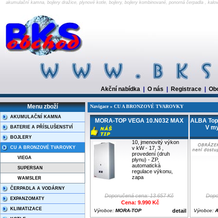
akumulační kamna, bojlery dražice, plynové kotle, bojlery, bojlery kombinované, ponorná čerpadla , kalo
Akční nabídka
|
O nás
|
Registrace
|
Ob
Menu zboží
Navigace » CU A BRONZOVÉ TVAROVKY
AKUMULAČNÍ KAMNA
MORA-TOP VEGA 10.N032 MAX
ALBA Topn
V m
BATERIE A PŘÍSLUŠENSTVÍ
BOJLERY
10, jmenovitý výkon
CU A BRONZOVÉ TVAROVKY
v kW - 17, 3 ,
provedení (druh
VIEGA
plynu) - ZP,
automatická
SUPERSAN
regulace výkonu,
zapa
WAMSLER
ČERPADLA A VODÁRNY
Doporučená cena: 13.657 Kč
Dopo
EXPANZOMATY
Cena: 9.990 Kč
KLIMATIZACE
Výrobce:
MORA-TOP
detail
Výrobce: