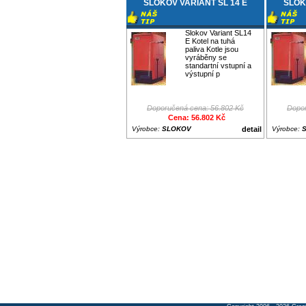
SLOKOV VARIANT SL 14 E
SLOK
Slokov Variant SL14
E Kotel na tuhá
paliva Kotle jsou
vyráběny se
standartní vstupní a
výstupní p
Doporučená cena: 56.802 Kč
Dopor
Cena: 56.802 Kč
Výrobce:
SLOKOV
detail
Výrobce: