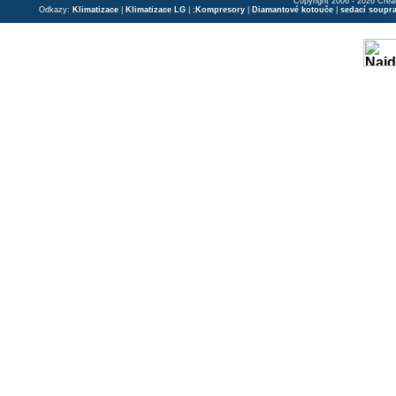
Copyright 2006 - 2026 Crea
Odkazy:
Klimatizace
|
Klimatizace LG
| ;
Kompresory
|
Diamantové kotouče
|
sedací soupr