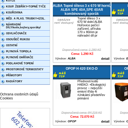
KOTLE
ALBA Topné těleso 3 x 670 W horní,
KOUP. ŽEBŘÍKY+TOPNÉ TYČE
ALBA SPE 40A,SPE 40AR
KOUŘOVINA
kombinovaný sporák
Topné těleso 3 x
MĚD. A PLAS. TRUBKY+IZOL.
670 W dolní ALBA
NÁHRADNÍ
Hořovice pečící
DÍLY/kotle,bojlery,sporáky/
zařízení, příruba
170 x 80mm je
ODVLHČOVAČE
náhradní díl pr
OSOUŠEČ RUKOU
OSTATNÍ
Doporučená cena: 1.290 Kč
Dopor
PLYNOVÁ TOPIDLA
Cena: 1.290 Kč
PLYNOVÉ OHŘÍVAČE
Výrobce:
ALBA
detail
Výrobce:
PODLAHOVÉ TOPENÍ
OPOP H 420 EKO-D
O
PROSTOROVÉ TERMOSTATY
PŘÍMOTOPY
Přednosti kotlů
RADIÁTORY
H4EKO: •Ekologický
provoz – nejvyšší
emisní třída 4i
Ochrana osobních údajů
•Unikátní předehřev
Cookies
primární
Doporučená cena: 84.216 Kč
Dopor
Cena: 72.070 Kč
Výrobce:
OPOP
detail
Výrobce: