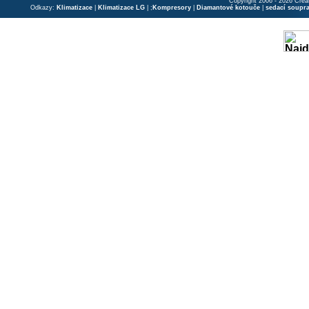
Copyright 2006 - 2026 Crea
Odkazy:
Klimatizace
|
Klimatizace LG
| ;
Kompresory
|
Diamantové kotouče
|
sedací soupr