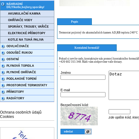
NÁHRADNÍ
DÍLY/kotle,bojlery,sporáky/
AKUMULAČNÍ KAMNA
OHŘÍVAČE VODY
Popis
SPORÁKY, TROUBY, VAŘIČE
Termostat pojistný do akumulačních kamen AD,RB teplota 240°C
ELEKTRICKÉ PŘÍMOTOPY
KOTLE NA TUHÁ PALIVA
ODVLHČOVAČE
Kontaktní formulář
OSOUŠEČ RUKOU
Pokud si nevíte rady, kontaktujte nás pomocí kontaktního formulá
OSTATNÍ
+420 602 315 348. Rádi vám zodpovíme vaše dotazy.
PLYNOVÁ TOPIDLA
¨
PLYNOVÉ OHŘÍVAČE
Jméno
PODLAHOVÉ TOPENÍ
PROSTOROVÉ TERMOSTATY
E-mail
PŘÍMOTOPY
RADIÁTORY
Bezpečnostní kód:
Ochrana osobních údajů
Cookies
zde opište kód, kter