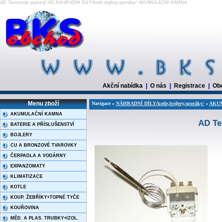
AD Termostat pojistný AD NÁHRADNÍ DÍLY/kotle,bojlery,sporáky/ AKUMULAČNÍ KAMNA
Akční nabídka
|
O nás
|
Registrace
|
Ob
Menu zboží
Navigace »
NÁHRADNÍ DÍLY/kotle,bojlery,sporáky/
»
AKU
AKUMULAČNÍ KAMNA
AD Te
BATERIE A PŘÍSLUŠENSTVÍ
BOJLERY
CU A BRONZOVÉ TVAROVKY
ČERPADLA A VODÁRNY
EXPANZOMATY
KLIMATIZACE
KOTLE
KOUP. ŽEBŘÍKY+TOPNÉ TYČE
KOUŘOVINA
MĚD. A PLAS. TRUBKY+IZOL.