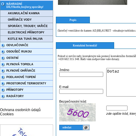
NÁHRADNÍ
DÍLY/kotle,bojlery,sporáky/
AKUMULAČNÍ KAMNA
OHŘÍVAČE VODY
Popis
SPORÁKY, TROUBY, VAŘIČE
částečný ventilátor do kamen AD,RB,AURET - obsahuje turbínku 
ELEKTRICKÉ PŘÍMOTOPY
KOTLE NA TUHÁ PALIVA
ODVLHČOVAČE
Kontaktní formulář
OSOUŠEČ RUKOU
Pokud si nevíte rady, kontaktujte nás pomocí kontaktního formulá
OSTATNÍ
+420 602 315 348. Rádi vám zodpovíme vaše dotazy.
PLYNOVÁ TOPIDLA
¨
Jméno
PLYNOVÉ OHŘÍVAČE
PODLAHOVÉ TOPENÍ
PROSTOROVÉ TERMOSTATY
E-mail
PŘÍMOTOPY
RADIÁTORY
Bezpečnostní kód:
Ochrana osobních údajů
zde opište kód, kter
Cookies