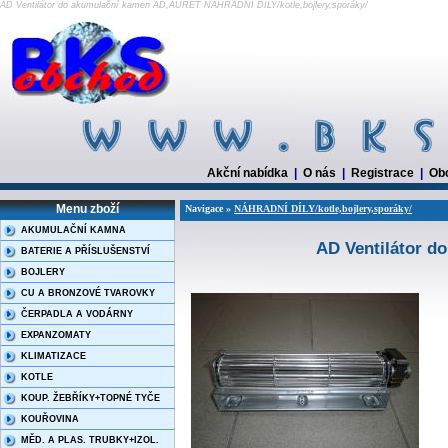
AD Ventilátor do akumulační kamen AD,AURET NÁHRADNÍ DÍLY/kotle,bojlery,sporáky/
Akční nabídka
|
O nás
|
Registrace
|
Ob
Menu zboží
Navigace »
NÁHRADNÍ DÍLY/kotle,bojlery,sporáky/
AKUMULAČNÍ KAMNA
AD Ventilátor 
BATERIE A PŘÍSLUŠENSTVÍ
BOJLERY
CU A BRONZOVÉ TVAROVKY
ČERPADLA A VODÁRNY
EXPANZOMATY
KLIMATIZACE
KOTLE
KOUP. ŽEBŘÍKY+TOPNÉ TYČE
KOUŘOVINA
MĚD. A PLAS. TRUBKY+IZOL.