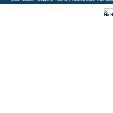
Odkazy:
Klimatizace
|
Klimatizace LG
| ;
Kompresory
|
Diamantové kotouče
|
sedací soupr