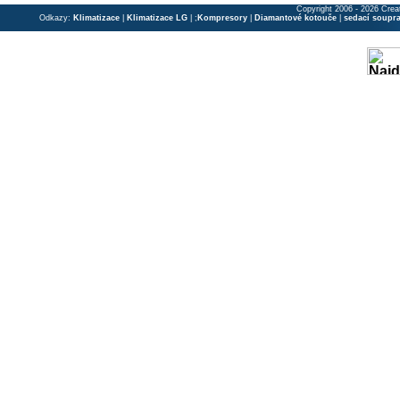
Copyright 2006 - 2026 Crea
Odkazy:
Klimatizace
|
Klimatizace LG
| ;
Kompresory
|
Diamantové kotouče
|
sedací soupr