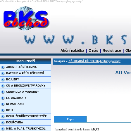
AD Ventilátor kompletní AD NÁHRADNÍ DÍLY/kotle,bojlery,sporáky/
Akční nabídka
|
O nás
|
Registrace
|
Ob
Menu zboží
Navigace »
NÁHRADNÍ DÍLY/kotle,bojlery,sporáky/
AKUMULAČNÍ KAMNA
AD Ven
BATERIE A PŘÍSLUŠENSTVÍ
BOJLERY
CU A BRONZOVÉ TVAROVKY
ČERPADLA A VODÁRNY
EXPANZOMATY
KLIMATIZACE
KOTLE
KOUP. ŽEBŘÍKY+TOPNÉ TYČE
Popis
KOUŘOVINA
MĚD. A PLAS. TRUBKY+IZOL.
kompletní ventilátor do kamen AD,RB