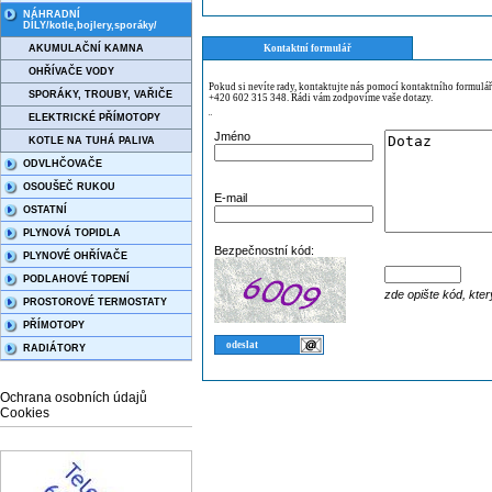
NÁHRADNÍ
DÍLY/kotle,bojlery,sporáky/
AKUMULAČNÍ KAMNA
Kontaktní formulář
OHŘÍVAČE VODY
Pokud si nevíte rady, kontaktujte nás pomocí kontaktního formulá
SPORÁKY, TROUBY, VAŘIČE
+420 602 315 348. Rádi vám zodpovíme vaše dotazy.
ELEKTRICKÉ PŘÍMOTOPY
¨
Jméno
KOTLE NA TUHÁ PALIVA
ODVLHČOVAČE
OSOUŠEČ RUKOU
E-mail
OSTATNÍ
PLYNOVÁ TOPIDLA
Bezpečnostní kód:
PLYNOVÉ OHŘÍVAČE
PODLAHOVÉ TOPENÍ
zde opište kód, kter
PROSTOROVÉ TERMOSTATY
PŘÍMOTOPY
RADIÁTORY
Ochrana osobních údajů
Cookies