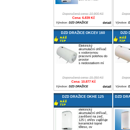
Doporučená cena: 10.900 Kč
Dopor
Cena: 6.839 Kč
Výrobce:
DZD DRAŽICE
detail
Výrobce:
DZD DRAŽICE OKCEV 160
DZD 
Elektrický
akumulační ohřívač
s vodorovnou
pracovní polohou do
prostor
s nedostatkem mí
Doporučená cena: 15.350 Kč
Dopor
Cena: 10.877 Kč
Výrobce:
DZD DRAŽICE
detail
Výrobce:
DZD DRAŽICE OKHE 125
DZD DRA
elektrický
akumulační ohřívač,
zavěšení na zeď,
125 l, ohřev zajišťuje
keramické topné
těleso, ov