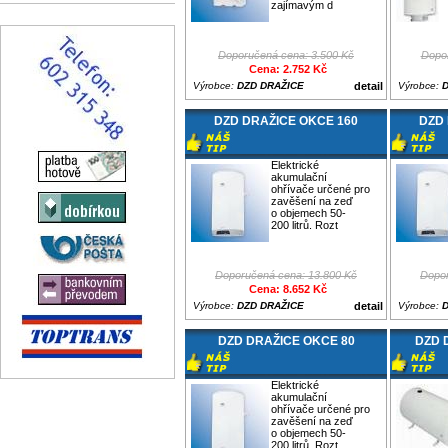
zajímavým d
Doporučená cena: 3.500 Kč
Dopor
Cena: 2.752 Kč
Výrobce:
DZD DRAŽICE
detail
Výrobce:
DZD DRAŽICE OKCE 160
DZD 
Elektrické
akumulační
ohřívače určené pro
zavěšení na zeď
o objemech 50-
200 litrů. Rozt
Doporučená cena: 13.800 Kč
Dopor
Cena: 8.652 Kč
Výrobce:
DZD DRAŽICE
detail
Výrobce:
DZD DRAŽICE OKCE 80
DZD 
Elektrické
akumulační
ohřívače určené pro
zavěšení na zeď
o objemech 50-
200 litrů. Rozt