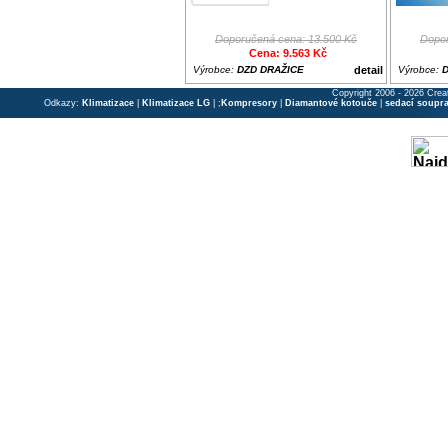
Doporučená cena: 13.500 Kč
Dopor
Cena: 9.563 Kč
Výrobce:
DZD DRAŽICE
detail
Výrobce:
Copyright 2006 - 2026 Crea
Odkazy:
Klimatizace
|
Klimatizace LG
| ;
Kompresory
|
Diamantové kotouče
|
sedací soupr