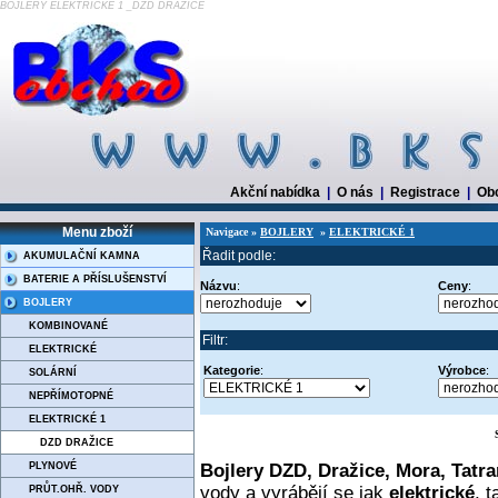
BOJLERY ELEKTRICKÉ 1 _DZD DRAŽICE
Akční nabídka
|
O nás
|
Registrace
|
Ob
Menu zboží
Navigace »
BOJLERY
»
ELEKTRICKÉ 1
Řadit podle:
AKUMULAČNÍ KAMNA
BATERIE A PŘÍSLUŠENSTVÍ
Názvu
:
Ceny
:
BOJLERY
KOMBINOVANÉ
Filtr:
ELEKTRICKÉ
Kategorie
:
Výrobce
:
SOLÁRNÍ
NEPŘÍMOTOPNÉ
ELEKTRICKÉ 1
DZD DRAŽICE
Bojlery DZD,
Dražice, Mora, Tatr
PLYNOVÉ
vody a vyrábějí se jak
elektrické
, 
PRŮT.OHŘ. VODY