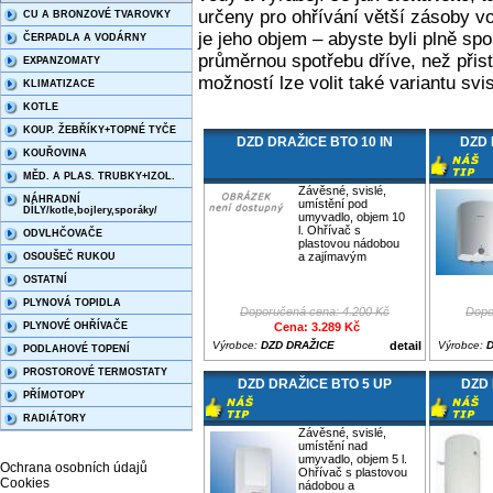
určeny pro ohřívání větší zásoby v
CU A BRONZOVÉ TVAROVKY
je jeho objem – abyste byli plně spo
ČERPADLA A VODÁRNY
průměrnou spotřebu dříve, než přis
EXPANZOMATY
možností lze volit také variantu svis
KLIMATIZACE
KOTLE
KOUP. ŽEBŘÍKY+TOPNÉ TYČE
DZD DRAŽICE BTO 10 IN
DZD 
KOUŘOVINA
MĚD. A PLAS. TRUBKY+IZOL.
Závěsné, svislé,
NÁHRADNÍ
umístění pod
DÍLY/kotle,bojlery,sporáky/
umyvadlo, objem 10
l. Ohřívač s
ODVLHČOVAČE
plastovou nádobou
a zajímavým
OSOUŠEČ RUKOU
OSTATNÍ
PLYNOVÁ TOPIDLA
Doporučená cena: 4.200 Kč
Dopo
PLYNOVÉ OHŘÍVAČE
Cena: 3.289 Kč
Výrobce:
DZD DRAŽICE
detail
Výrobce:
PODLAHOVÉ TOPENÍ
PROSTOROVÉ TERMOSTATY
DZD DRAŽICE BTO 5 UP
DZD 
PŘÍMOTOPY
RADIÁTORY
Závěsné, svislé,
umístění nad
umyvadlo, objem 5 l.
Ochrana osobních údajů
Ohřívač s plastovou
Cookies
nádobou a