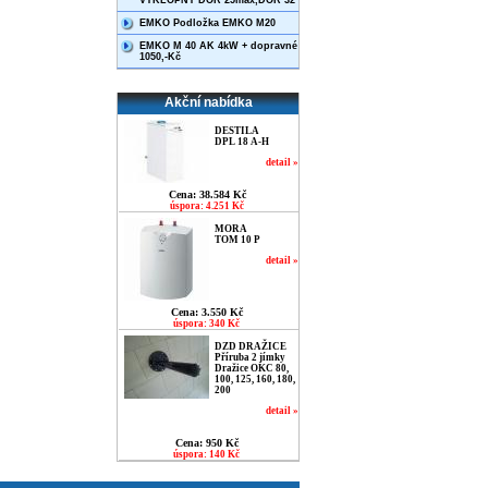
VÝKLOPNÝ DOR 25max,DOR 32
EMKO Podložka EMKO M20
EMKO M 40 AK 4kW + dopravné
1050,-Kč
Akční nabídka
DESTILA
DPL 18 A-H
detail »
Cena: 38.584 Kč
úspora: 4.251 Kč
MORA
TOM 10 P
detail »
Cena: 3.550 Kč
úspora: 340 Kč
DZD DRAŽICE
Příruba 2 jímky
Dražice OKC 80,
100, 125, 160, 180,
200
detail »
Cena: 950 Kč
úspora: 140 Kč