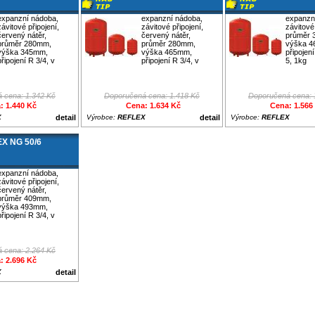
expanzní nádoba,
expanzní nádoba,
expanzn
závitové připojení,
závitové připojení,
závitové 
červený nátěr,
červený nátěr,
průměr 
průměr 280mm,
průměr 280mm,
výška 4
výška 345mm,
výška 465mm,
připojen
připojení R 3/4, v
připojení R 3/4, v
5, 1kg
 cena: 1.342 Kč
Doporučená cena: 1.418 Kč
Doporučená cena: 
: 1.440 Kč
Cena: 1.634 Kč
Cena: 1.566
X
detail
Výrobce:
REFLEX
detail
Výrobce:
REFLEX
X NG 50/6
expanzní nádoba,
závitové připojení,
červený nátěr,
průměr 409mm,
výška 493mm,
připojení R 3/4, v
 cena: 2.264 Kč
: 2.696 Kč
X
detail