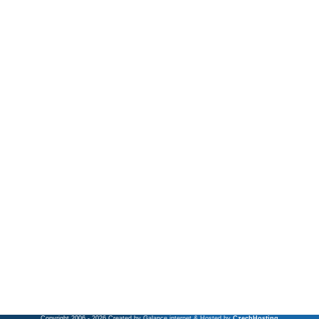
Copyright 2006 - 2026 Created by Galance internet & Hosted by
CzechHosting