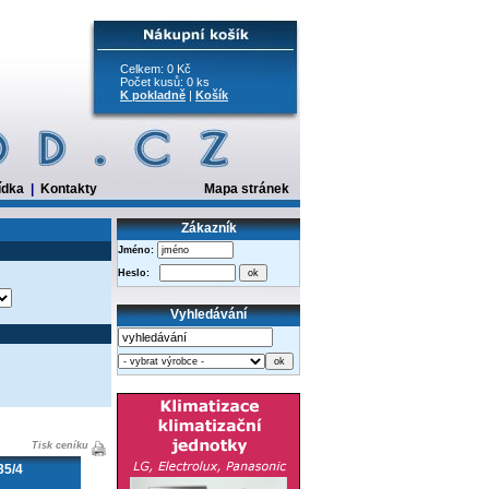
Celkem: 0 Kč
Počet kusů: 0 ks
K pokladně
|
Košík
ídka
|
Kontakty
Mapa stránek
Zákazník
Jméno:
Heslo:
Vyhledávání
Tisk ceníku
35/4