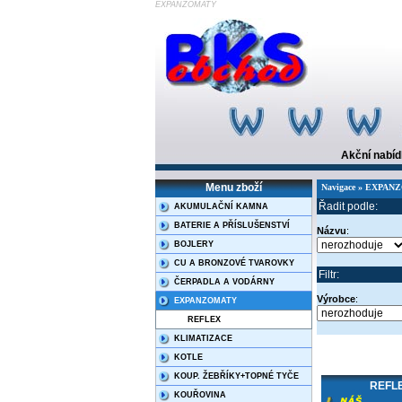
EXPANZOMATY
Akční nabí
Menu zboží
Navigace » EXPA
Řadit podle:
AKUMULAČNÍ KAMNA
BATERIE A PŘÍSLUŠENSTVÍ
Názvu
:
BOJLERY
CU A BRONZOVÉ TVAROVKY
Filtr:
ČERPADLA A VODÁRNY
Výrobce
:
EXPANZOMATY
REFLEX
KLIMATIZACE
KOTLE
KOUP. ŽEBŘÍKY+TOPNÉ TYČE
REFLE
KOUŘOVINA