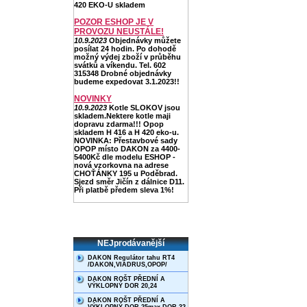
420 EKO-U skladem
POZOR ESHOP JE V
PROVOZU NEUSTÁLE!
10.9.2023
Objednávky můžete
posílat 24 hodin. Po dohodě
možný výdej zboží v průběhu
svátků a víkendu. Tel. 602
315348 Drobné objednávky
budeme expedovat 3.1.2023!!
NOVINKY
10.9.2023
Kotle SLOKOV jsou
skladem.Nektere kotle maji
dopravu zdarma!!! Opop
skladem H 416 a H 420 eko-u.
NOVINKA: Přestavbové sady
OPOP místo DAKON za 4400-
5400Kč dle modelu ESHOP -
nová vzorkovna na adrese
CHOŤÁNKY 195 u Poděbrad.
Sjezd směr Jičín z dálnice D11.
Při platbě předem sleva 1%!
NEJprodávanější
DAKON Regulátor tahu RT4
/DAKON,VIADRUS,OPOP/
DAKON ROŠT PŘEDNÍ A
VÝKLOPNÝ DOR 20,24
DAKON ROŠT PŘEDNÍ A