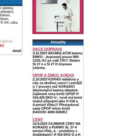
í nádoba,
připojení,
354mm,
60mm,
í R 3/4, váha
1.899 Kč
Aktuality
 Kč
AKCE DOPRAVA
detail
3.11.2023
AKUMULAČNÍ kamna
EMKO - dopravné pouze 840-
1230,-Kč po celé ČR!!! Slokov
Sl 27 e a Sl 27 D doprava
zdarma.
OPOP A EMKO, KORAD
2.10.2023
KORAD radiátory u
nás za skvělou cenu!! Levnější
o 7 procent než KORADO!
Akumulační kamna skladem.
Zajímavé ceny kotlů OPOP H
416,425 EKO-U - nově má kotel
stejné připojení jako H 418 a
4.emisní třídu!!! Přestavbové
sady OPOP místo kotlů
DAKON! 4000-5000Kč
CENY
10.9.2023
ZAJIMAVE CENY NA
KORADO a PURMO SL 27-4
emisní třída ,4, - problémy s
dodávkami!! H 416 EKO-U a H