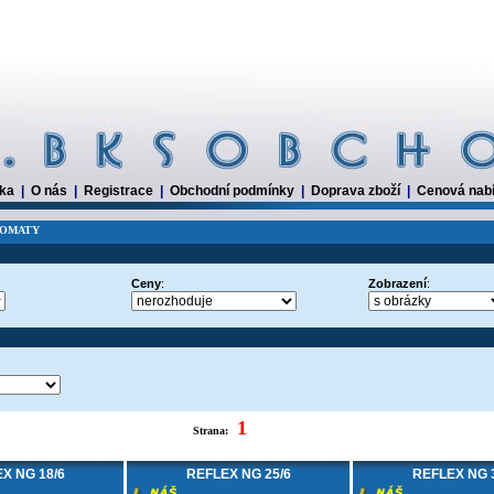
dka
|
O nás
|
Registrace
|
Obchodní podmínky
|
Doprava zboží
|
Cenová nab
NZOMATY
Ceny
:
Zobrazení
:
1
Strana:
X NG 18/6
REFLEX NG 25/6
REFLEX NG 