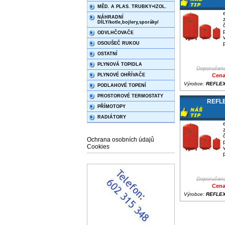
MĚD. A PLAS. TRUBKY+IZOL.
NÁHRADNÍ
DÍLY/kotle,bojlery,sporáky/
ODVLHČOVAČE
OSOUŠEČ RUKOU
OSTATNÍ
PLYNOVÁ TOPIDLA
Doporučená
PLYNOVÉ OHŘÍVAČE
Cena
Výrobce:
REFLE
PODLAHOVÉ TOPENÍ
PROSTOROVÉ TERMOSTATY
REFLE
PŘÍMOTOPY
RADIÁTORY
Ochrana osobních údajů
Cookies
Doporučená
Cena
Výrobce:
REFLE