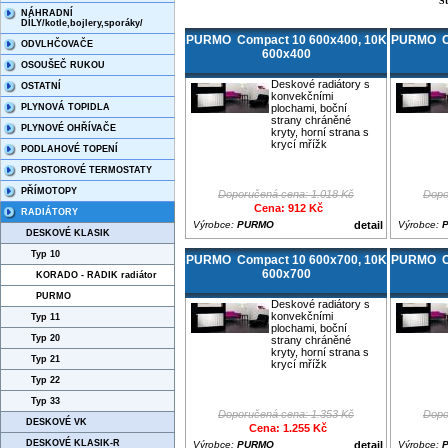
S
NÁHRADNÍ
DÍLY/kotle,bojlery,sporáky/
PURMO Compact 10 600x400, 10K
PURMO Co
ODVLHČOVAČE
600x400
OSOUŠEČ RUKOU
Deskové radiátory s
OSTATNÍ
konvekčními
PLYNOVÁ TOPIDLA
plochami, boční
strany chráněné
PLYNOVÉ OHŘÍVAČE
kryty, horní strana s
krycí mřížk
PODLAHOVÉ TOPENÍ
PROSTOROVÉ TERMOSTATY
PŘÍMOTOPY
Doporučená cena: 1.018 Kč
Dopo
Cena: 912 Kč
RADIÁTORY
Výrobce:
PURMO
detail
Výrobce:
DESKOVÉ KLASIK
Typ 10
PURMO Compact 10 600x700, 10K
PURMO Co
600x700
KORADO - RADIK radiátor
PURMO
Deskové radiátory s
konvekčními
Typ 11
plochami, boční
Typ 20
strany chráněné
kryty, horní strana s
Typ 21
krycí mřížk
Typ 22
Typ 33
Doporučená cena: 1.353 Kč
Dopo
DESKOVÉ VK
Cena: 1.255 Kč
DESKOVÉ KLASIK-R
Výrobce:
PURMO
detail
Výrobce: