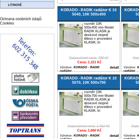
LITINOVÉ
KORADO - RADIK radiátor K 10
KORADO 
5040, 10K 500x400
5
Ochrana osobních údajů
Cookies
rozměr 10K
500x400 mm Model
RADIK KLASIK je
deskové otopné
těleso v provedení
KLASIK, kt
Doporučená cena: 788 Kč
Dop
Cena: 1.221 Kč
Výrobce:
KORADO - RADIK
detail
Výrobce:
K
radiátor
radiátor
KORADO - RADIK radiátor K 10
KORADO 
5070, 10K 500x700
5
rozměr 10K
500x700 mm Model
RADIK KLASIK je
deskové otopné
těleso v provedení
KLASIK, kt
Doporučená cena: 1.062 Kč
Dopo
Cena: 1.650 Kč
Výrobce:
KORADO - RADIK
detail
Výrobce:
K
radiátor
radiátor