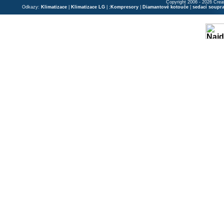
Copyright 2006 - 2026 Crea
Odkazy:
Klimatizace
|
Klimatizace LG
| ;
Kompresory
|
Diamantové kotouče
|
sedací soupr