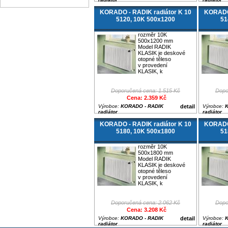
KORADO - RADIK radiátor K 10
KORADO 
5120, 10K 500x1200
51
rozměr 10K
500x1200 mm
Model RADIK
KLASIK je deskové
otopné těleso
v provedení
KLASIK, k
Doporučená cena: 1.515 Kč
Dopo
Cena: 2.359 Kč
Výrobce:
KORADO - RADIK
detail
Výrobce:
K
radiátor
radiátor
KORADO - RADIK radiátor K 10
KORADO 
5180, 10K 500x1800
51
rozměr 10K
500x1800 mm
Model RADIK
KLASIK je deskové
otopné těleso
v provedení
KLASIK, k
Doporučená cena: 2.062 Kč
Dopo
Cena: 3.208 Kč
Výrobce:
KORADO - RADIK
detail
Výrobce:
K
radiátor
radiátor