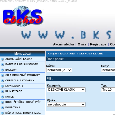
RADIÁTORY DESKOVÉ KLASIK _KORADO - RADIK radiátor _PURMO
Akční nabídka
|
O nás
|
Registrace
|
Ob
Menu zboží
Navigace »
RADIÁTORY
»
DESKOVÉ KLASIK
Řadit podle:
AKUMULAČNÍ KAMNA
BATERIE A PŘÍSLUŠENSTVÍ
Názvu
:
Ceny
:
BOJLERY
CU A BRONZOVÉ TVAROVKY
Filtr:
ČERPADLA A VODÁRNY
Kategorie
:
Typ
:
EXPANZOMATY
KLIMATIZACE
KOTLE
Výška:
:
KOUP. ŽEBŘÍKY+TOPNÉ TYČE
KOUŘOVINA
MĚD. A PLAS. TRUBKY+IZOL.