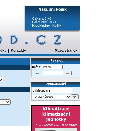
Celkem: 0 Kč
Počet kusů: 0 ks
K pokladně
|
Košík
ídka
|
Kontakty
Mapa stránek
Zákazník
Jméno:
Heslo:
Vyhledávání