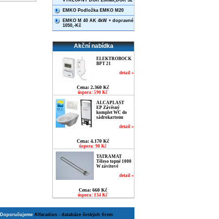
VÝKLOPNÝ DOR 25max,DOR 32
EMKO Podložka EMKO M20
EMKO M 40 AK 4kW + dopravné
1050,-Kč
Akční nabídka
ELEKTROBOCK
BPT 21
detail »
Cena: 2.360 Kč
úspora: 590 Kč
ALCAPLAST
EP Závěsný
komplet WC do
sádrokartonu
detail »
Cena: 4.170 Kč
úspora: 98 Kč
TATRAMAT
Těleso topné 1000
W závitové
detail »
Cena: 660 Kč
úspora: 134 Kč
Doporučujeme
Alfaradius - databáze českých firem