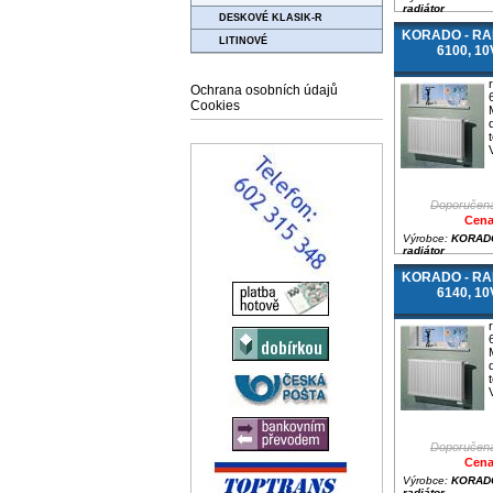
radiátor
DESKOVÉ KLASIK-R
KORADO - RAD
LITINOVÉ
6100, 1
Ochrana osobních údajů
Cookies
Doporučená
Cena
Výrobce:
KORADO
radiátor
KORADO - RAD
6140, 1
Doporučená
Cena
Výrobce:
KORADO
radiátor