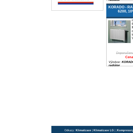
KORADO - RAD
6200, 1
Doporučená
Cena
Výrobce:
KORADO
radiátor
Odkazy:
Klimatizace
|
Klimatizace LG
| ;
Kompresor