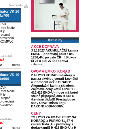
Tisk ceníku
iátor VK 10
0x700
10VK
 mm Model
K je
 otopné
 provedení
Aktuality
 KOMPAK
AKCE DOPRAVA
3.11.2023
AKUMULAČNÍ kamna
EMKO - dopravné pouze 840-
2.395 Kč
1230,-Kč po celé ČR!!! Slokov
 Kč
Sl 27 e a Sl 27 D doprava
zdarma.
IK
detail
OPOP A EMKO, KORAD
iátor VK 10
2.10.2023
KORAD radiátory u
0x900
nás za skvělou cenu!! Levnější
o 7 procent než KORADO!
Akumulační kamna skladem.
10VK
Zajímavé ceny kotlů OPOP H
 mm Model
416,425 EKO-U - nově má kotel
K je
stejné připojení jako H 418 a
 otopné
4.emisní třídu!!! Přestavbové
 provedení
sady OPOP místo kotlů
 KOMPAK
DAKON! 4000-5000Kč
CENY
10.9.2023
ZAJIMAVE CENY NA
2.584 Kč
KORADO a PURMO SL 27-4
 Kč
emisní třída ,4, - problémy s
dodávkami!! H 416 EKO-U a H
IK
detail