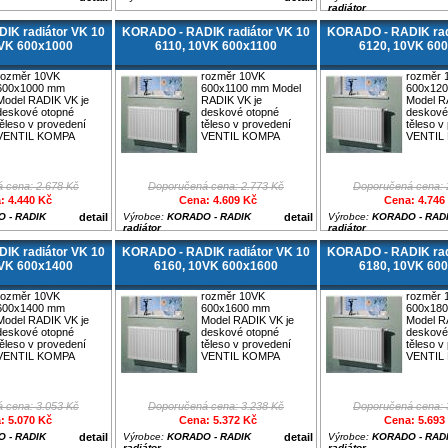
radiátor
IK radiátor VK 10
KORADO - RADIK radiátor VK 10
KORADO - RADIK rad
0VK 600x1000
6110, 10VK 600x1100
6120, 10VK 60
rozměr 10VK
rozměr 10VK
rozměr 
600x1000 mm
600x1100 mm Model
600x12
Model RADIK VK je
RADIK VK je
Model R
deskové otopné
deskové otopné
deskové
těleso v provedení
těleso v provedení
těleso v
VENTIL KOMPA
VENTIL KOMPA
VENTIL
 cena: 2.678 Kč
Doporučená cena: 2.773 Kč
Doporučená cena: 
: 4.440 Kč
Cena: 4.609 Kč
Cena: 4.746
 - RADIK
detail
Výrobce:
KORADO - RADIK
detail
Výrobce:
KORADO - RAD
radiátor
radiátor
IK radiátor VK 10
KORADO - RADIK radiátor VK 10
KORADO - RADIK rad
0VK 600x1400
6160, 10VK 600x1600
6180, 10VK 60
rozměr 10VK
rozměr 10VK
rozměr 
600x1400 mm
600x1600 mm
600x18
Model RADIK VK je
Model RADIK VK je
Model R
deskové otopné
deskové otopné
deskové
těleso v provedení
těleso v provedení
těleso v
VENTIL KOMPA
VENTIL KOMPA
VENTIL
 cena: 3.053 Kč
Doporučená cena: 3.238 Kč
Doporučená cena: 
: 5.070 Kč
Cena: 5.372 Kč
Cena: 5.693
 - RADIK
detail
Výrobce:
KORADO - RADIK
detail
Výrobce:
KORADO - RAD
radiátor
radiátor