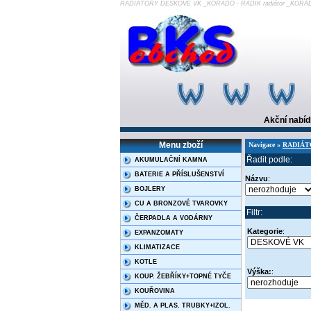
RADIÁTORY DESKOVÉ VK _KORADO - RADIK radiátor _KORAD
Akční nabí
Menu zboží
Navigace »
RADIÁT
Řadit podle:
AKUMULAČNÍ KAMNA
BATERIE A PŘÍSLUŠENSTVÍ
Názvu
:
BOJLERY
CU A BRONZOVÉ TVAROVKY
Filtr:
ČERPADLA A VODÁRNY
Kategorie
:
EXPANZOMATY
KLIMATIZACE
KOTLE
Výška:
:
KOUP. ŽEBŘÍKY+TOPNÉ TYČE
KOUŘOVINA
MĚD. A PLAS. TRUBKY+IZOL.