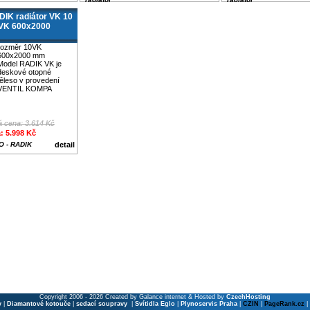
IK radiátor VK 10
0VK 600x2000
rozměr 10VK
600x2000 mm
Model RADIK VK je
deskové otopné
těleso v provedení
VENTIL KOMPA
 cena: 3.614 Kč
: 5.998 Kč
 - RADIK
detail
Copyright 2006 - 2026 Created by Galance internet & Hosted by
CzechHosting
y
|
Diamantové kotouče
|
sedací soupravy
|
Svítidla Eglo
|
Plynoservis Praha
|
CZIN
|
PageRank.cz
|