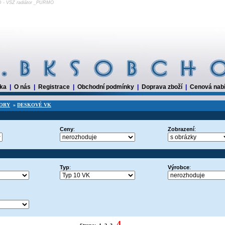
 - VSŽ radiátor _PURMO
dka
|
O nás
|
Registrace
|
Obchodní podmínky
|
Doprava zboží
|
Cenová nab
ORY
»
DESKOVÉ VK
Ceny
:
Zobrazení
:
Typ
:
Výrobce
:
4