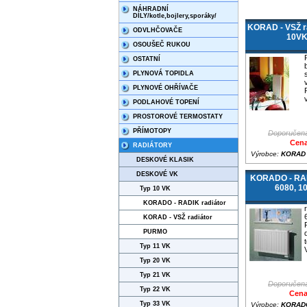
NÁHRADNÍ
DÍLY/kotle,bojlery,sporáky/
KORAD - VSŽ ra
ODVLHČOVAČE
10VK
OSOUŠEČ RUKOU
OSTATNÍ
PLYNOVÁ TOPIDLA
PLYNOVÉ OHŘÍVAČE
PODLAHOVÉ TOPENÍ
PROSTOROVÉ TERMOSTATY
PŘÍMOTOPY
Doporučená
Cena
RADIÁTORY
Výrobce:
KORAD -
DESKOVÉ KLASIK
DESKOVÉ VK
KORADO - RAD
6080, 1
Typ 10 VK
KORADO - RADIK radiátor
KORAD - VSŽ radiátor
PURMO
Typ 11 VK
Typ 20 VK
Typ 21 VK
Doporučená
Typ 22 VK
Cena
Typ 33 VK
Výrobce:
KORADO