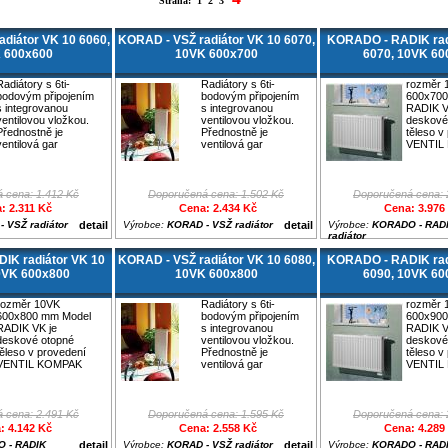
Strana:
1
2
3
diátor VK 10 6060,
KORAD - VSŽ radiátor VK 10 6070,
KORADO - RADIK rad
 600x600
10VK 600x700
6070, 10VK 60
Radiátory s 6ti-
Radiátory s 6ti-
rozměr 
bodovým připojením
bodovým připojením
600x700
s integrovanou
s integrovanou
RADIK V
ventilovou vložkou.
ventilovou vložkou.
deskové
Přednostně je
Přednostně je
těleso v
ventilová gar
ventilová gar
VENTIL
 cena: 1.412 Kč
Doporučená cena: 1.502 Kč
Doporučená cena: 
: 2.311 Kč
Cena: 2.434 Kč
Cena: 3.976
 VSŽ radiátor
detail
Výrobce:
KORAD - VSŽ radiátor
detail
Výrobce:
KORADO - RAD
radiátor
IK radiátor VK 10
KORAD - VSŽ radiátor VK 10 6080,
KORADO - RADIK rad
0VK 600x800
10VK 600x800
6090, 10VK 60
rozměr 10VK
Radiátory s 6ti-
rozměr 
600x800 mm Model
bodovým připojením
600x900
RADIK VK je
s integrovanou
RADIK V
deskové otopné
ventilovou vložkou.
deskové
těleso v provedení
Přednostně je
těleso v
VENTIL KOMPAK
ventilová gar
VENTIL
 cena: 2.491 Kč
Doporučená cena: 1.595 Kč
Doporučená cena: 
: 4.142 Kč
Cena: 2.558 Kč
Cena: 4.289
 - RADIK
detail
Výrobce:
KORAD - VSŽ radiátor
detail
Výrobce:
KORADO - RAD