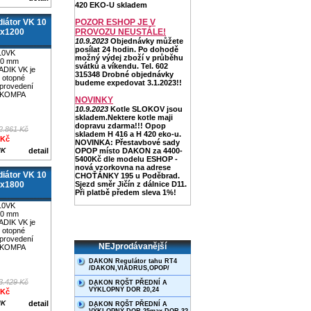
420 EKO-U skladem
iátor VK 10
POZOR ESHOP JE V
0x1200
PROVOZU NEUSTÁLE!
10.9.2023
Objednávky můžete
posílat 24 hodin. Po dohodě
10VK
možný výdej zboží v průběhu
00 mm
svátků a víkendu. Tel. 602
ADIK VK je
315348 Drobné objednávky
 otopné
budeme expedovat 3.1.2023!!
 provedení
 KOMPA
NOVINKY
10.9.2023
Kotle SLOKOV jsou
skladem.Nektere kotle maji
dopravu zdarma!!! Opop
2.861 Kč
skladem H 416 a H 420 eko-u.
 Kč
NOVINKA: Přestavbové sady
IK
detail
OPOP místo DAKON za 4400-
5400Kč dle modelu ESHOP -
nová vzorkovna na adrese
iátor VK 10
CHOŤÁNKY 195 u Poděbrad.
0x1800
Sjezd směr Jičín z dálnice D11.
Při platbě předem sleva 1%!
10VK
00 mm
ADIK VK je
 otopné
 provedení
NEJprodávanější
 KOMPA
DAKON Regulátor tahu RT4
/DAKON,VIADRUS,OPOP/
3.429 Kč
DAKON ROŠT PŘEDNÍ A
VÝKLOPNÝ DOR 20,24
 Kč
IK
detail
DAKON ROŠT PŘEDNÍ A