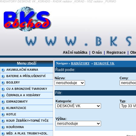
RADIÁTORY DESKOVÉ VK _KORADO - RADIK radiátor _KORAD - VSŽ radiátor _PURMO
Akční nabídka
|
O nás
|
Registrace
|
Ob
Menu zboží
Navigace »
RADIÁTORY
»
DESKOVÉ VK
Řadit podle:
AKUMULAČNÍ KAMNA
BATERIE A PŘÍSLUŠENSTVÍ
Názvu
:
Ceny
:
BOJLERY
CU A BRONZOVÉ TVAROVKY
Filtr:
ČERPADLA A VODÁRNY
Kategorie
:
Typ
:
EXPANZOMATY
KLIMATIZACE
KOTLE
Výška:
:
KOUP. ŽEBŘÍKY+TOPNÉ TYČE
KOUŘOVINA
MĚD. A PLAS. TRUBKY+IZOL.