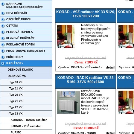
Stran
NÁHRADNÍ
DÍLY/kotle,bojlery,sporáky/
KORAD - VSŽ radiátor VK 33 5120,
KORAD - V
ODVLHČOVAČE
33VK 500x1200
OSOUŠEČ RUKOU
Radiátory s 6ti-
OSTATNÍ
bodovým připojením
PLYNOVÁ TOPIDLA
s integrovanou
ventilovou vložkou.
PLYNOVÉ OHŘÍVAČE
Přednostně je
ventilová gar
PODLAHOVÉ TOPENÍ
PROSTOROVÉ TERMOSTATY
PŘÍMOTOPY
Doporučená cena: 4.985 Kč
Dopo
Cena: 7.203 Kč
RADIÁTORY
Výrobce:
KORAD - VSŽ radiátor
detail
Výrobce:
K
DESKOVÉ KLASIK
DESKOVÉ VK
KORADO - RADIK radiátor VK 33
KORAD - V
5160, 33VK 500x1600
Typ 10 VK
Typ 11 VK
rozměr 33VK
500x1600 mm
Typ 20 VK
model RADIK VK je
Typ 21 VK
deskové otopné
těleso v provedení
Typ 22 VK
VENTIL KOMPAKT,
které
Typ 33 VK
KORADO - RADIK radiátor
Doporučená cena: 8.183 Kč
Dopo
KORAD - VSŽ radiátor
Cena: 10.886 Kč
PURMO
Výrobce:
KORADO - RADIK
detail
Výrobce:
K