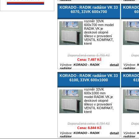
KORADO - RADIK radiátor VK 33
KORADO 
6070, 33VK 600x700
60
rozměr 33VK
600x700 mm model
RADIK VK je
deskové otopné
těleso v provedení
VENTIL KOMPAKT,
které
Doporučená cena: 5.755 Kč
Dopo
Cena: 7.497 Kč
Výrobce:
KORADO - RADIK
detail
Výrobce:
K
radiátor
radiátor
KORADO - RADIK radiátor VK 33
KORADO 
6100, 33VK 600x1000
61
rozměr 33VK
600x1000 mm
model RADIK VK je
deskové otopné
těleso v provedení
VENTIL KOMPAKT,
které
Doporučená cena: 6.794 Kč
Dopo
Cena: 8.844 Kč
Výrobce:
KORADO - RADIK
detail
Výrobce:
K
radiátor
radiátor