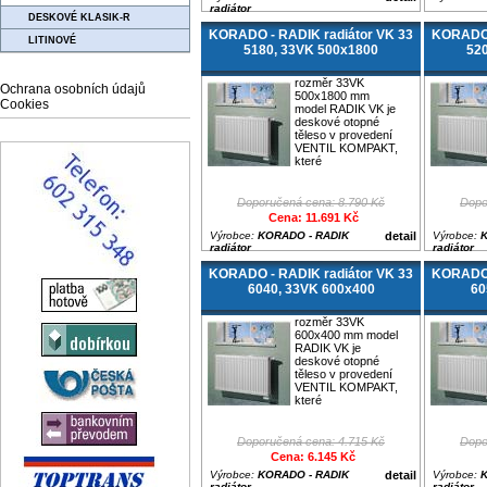
radiátor
DESKOVÉ KLASIK-R
KORADO - RADIK radiátor VK 33
KORADO 
LITINOVÉ
5180, 33VK 500x1800
52
rozměr 33VK
Ochrana osobních údajů
500x1800 mm
Cookies
model RADIK VK je
deskové otopné
těleso v provedení
VENTIL KOMPAKT,
které
Doporučená cena: 8.790 Kč
Dopo
Cena: 11.691 Kč
Výrobce:
KORADO - RADIK
detail
Výrobce:
K
radiátor
radiátor
KORADO - RADIK radiátor VK 33
KORADO 
6040, 33VK 600x400
60
rozměr 33VK
600x400 mm model
RADIK VK je
deskové otopné
těleso v provedení
VENTIL KOMPAKT,
které
Doporučená cena: 4.715 Kč
Dopo
Cena: 6.145 Kč
Výrobce:
KORADO - RADIK
detail
Výrobce:
K
radiátor
radiátor