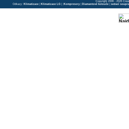
Copyright 2006 - 2026 Crea
Odkazy:
Klimatizace
|
Klimatizace LG
| ;
Kompresory
|
Diamantové kotouče
|
sedací soupr