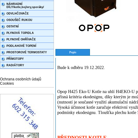
NÁHRADNÍ
DÍLY/kotle,bojlery,sporáky/
ODVLHČOVAČE
OSOUŠEČ RUKOU
OSTATNÍ
PLYNOVÁ TOPIDLA
PLYNOVÉ OHŘÍVAČE
PODLAHOVÉ TOPENÍ
PROSTOROVÉ TERMOSTATY
Popis
PŘÍMOTOPY
RADIÁTORY
Bude k odběru 19.12.2022.
Ochrana osobních údajů
Cookies
Opop H425 Eko-U Kotle na uhlí H4EKO-U pro 
přísná kritéria ekodesignu, díky kterým je mož
(nutností je současné využití akumulační nádrž
Vysoká účinnost kotle zaručuje efektivní využi
podmínky ekodesignu. Tloušťka plechu kotle
PŘEDNOSTI KOTLE