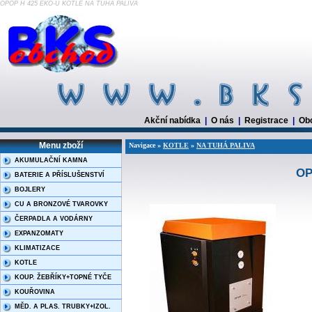
OPOP H 425 EKO-U KOTLE NA TUHÁ PALIVA
Akční nabídka
|
O nás
|
Registrace
|
Ob
Menu zboží
Navigace »
KOTLE
»
NA TUHÁ PALIVA
AKUMULAČNÍ KAMNA
OP
BATERIE A PŘÍSLUŠENSTVÍ
BOJLERY
CU A BRONZOVÉ TVAROVKY
ČERPADLA A VODÁRNY
EXPANZOMATY
KLIMATIZACE
KOTLE
KOUP. ŽEBŘÍKY+TOPNÉ TYČE
KOUŘOVINA
MĚD. A PLAS. TRUBKY+IZOL.