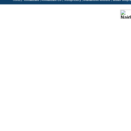
Odkazy:
Klimatizace
|
Klimatizace LG
| ;
Kompresory
|
Diamantové kotouče
|
sedací soupr