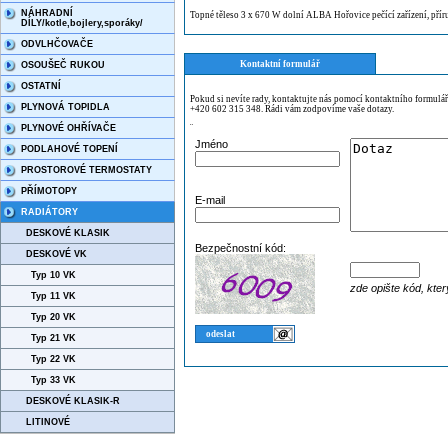
NÁHRADNÍ
Topné těleso 3 x 670 W dolní ALBA Hořovice pečící zařízení, p
DÍLY/kotle,bojlery,sporáky/
ODVLHČOVAČE
Kontaktní formulář
OSOUŠEČ RUKOU
OSTATNÍ
Pokud si nevíte rady, kontaktujte nás pomocí kontaktního formulá
PLYNOVÁ TOPIDLA
+420 602 315 348. Rádi vám zodpovíme vaše dotazy.
PLYNOVÉ OHŘÍVAČE
¨
Jméno
PODLAHOVÉ TOPENÍ
PROSTOROVÉ TERMOSTATY
PŘÍMOTOPY
E-mail
RADIÁTORY
DESKOVÉ KLASIK
Bezpečnostní kód:
DESKOVÉ VK
Typ 10 VK
zde opište kód, kter
Typ 11 VK
Typ 20 VK
Typ 21 VK
Typ 22 VK
Typ 33 VK
DESKOVÉ KLASIK-R
LITINOVÉ