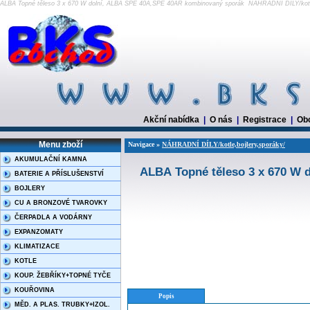
ALBA Topné těleso 3 x 670 W dolní, ALBA SPE 40A,SPE 40AR kombinovaný sporák NÁHRADNÍ DÍLY/kotl
Akční nabídka
|
O nás
|
Registrace
|
Ob
Menu zboží
Navigace »
NÁHRADNÍ DÍLY/kotle,bojlery,sporáky/
AKUMULAČNÍ KAMNA
ALBA Topné těleso 3 x 670 W
BATERIE A PŘÍSLUŠENSTVÍ
BOJLERY
CU A BRONZOVÉ TVAROVKY
ČERPADLA A VODÁRNY
EXPANZOMATY
KLIMATIZACE
KOTLE
KOUP. ŽEBŘÍKY+TOPNÉ TYČE
KOUŘOVINA
Popis
MĚD. A PLAS. TRUBKY+IZOL.