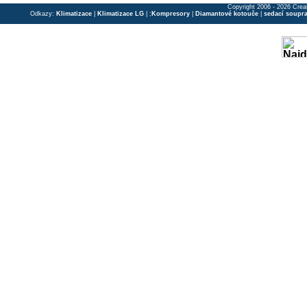
Copyright 2006 - 2026 Crea
Odkazy:
Klimatizace
|
Klimatizace LG
| ;
Kompresory
|
Diamantové kotouče
|
sedací soupr