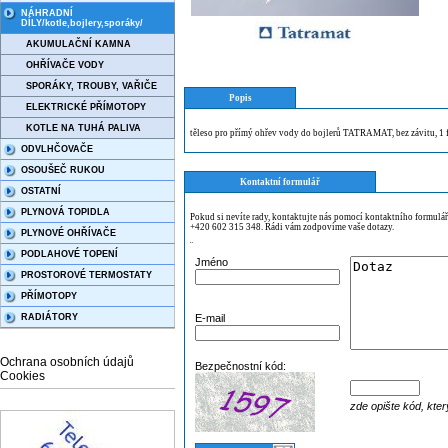
NÁHRADNÍ
DÍLY/kotle,bojlery,sporáky/
AKUMULAČNÍ KAMNA
OHŘÍVAČE VODY
SPORÁKY, TROUBY, VAŘIČE
Popis
ELEKTRICKÉ PŘÍMOTOPY
KOTLE NA TUHÁ PALIVA
těleso pro přímý ohřev vody do bojlerů TATRAMAT, bez závitu, 
ODVLHČOVAČE
OSOUŠEČ RUKOU
Kontaktní formulář
OSTATNÍ
PLYNOVÁ TOPIDLA
Pokud si nevíte rady, kontaktujte nás pomocí kontaktního formulá
+420 602 315 348. Rádi vám zodpovíme vaše dotazy.
PLYNOVÉ OHŘÍVAČE
¨
PODLAHOVÉ TOPENÍ
Jméno
PROSTOROVÉ TERMOSTATY
PŘÍMOTOPY
RADIÁTORY
E-mail
Ochrana osobních údajů
Bezpečnostní kód:
Cookies
zde opište kód, kter