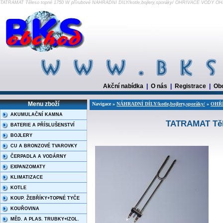
TATRAMAT Těleso topné 1750 W přírubové NÁHRADNÍ DÍLY/kotle,bojlery,sporáky/ OHŘÍVAČE VODY 
Akční nabídka
|
O nás
|
Registrace
|
Ob
Menu zboží
Navigace »
NÁHRADNÍ DÍLY/kotle,bojlery,sporáky/
»
OHŘ
AKUMULAČNÍ KAMNA
TATRAMAT Těl
BATERIE A PŘÍSLUŠENSTVÍ
BOJLERY
CU A BRONZOVÉ TVAROVKY
ČERPADLA A VODÁRNY
EXPANZOMATY
KLIMATIZACE
KOTLE
KOUP. ŽEBŘÍKY+TOPNÉ TYČE
KOUŘOVINA
MĚD. A PLAS. TRUBKY+IZOL.