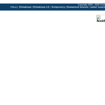
Copyright 2006 - 2026 Crea
Odkazy:
Klimatizace
|
Klimatizace LG
| ;
Kompresory
|
Diamantové kotouče
|
sedací soupr