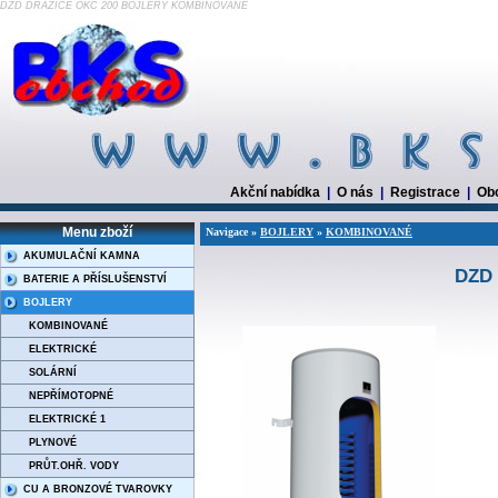
DZD DRAŽICE OKC 200 BOJLERY KOMBINOVANÉ
Akční nabídka
|
O nás
|
Registrace
|
Ob
Menu zboží
Navigace »
BOJLERY
»
KOMBINOVANÉ
AKUMULAČNÍ KAMNA
DZD
BATERIE A PŘÍSLUŠENSTVÍ
BOJLERY
KOMBINOVANÉ
ELEKTRICKÉ
SOLÁRNÍ
NEPŘÍMOTOPNÉ
ELEKTRICKÉ 1
PLYNOVÉ
PRŮT.OHŘ. VODY
CU A BRONZOVÉ TVAROVKY