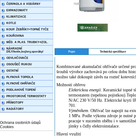
ČERPADLA A VODÁRNY
EXPANZOMATY
KLIMATIZACE
KOTLE
KOUP. ŽEBŘÍKY+TOPNÉ TYČE
KOUŘOVINA
MĚD. A PLAS. TRUBKY+IZOL.
NÁHRADNÍ
DÍLY/kotle,bojlery,sporáky/
Popis
Technická specifikace
ODVLHČOVAČE
OSOUŠEČ RUKOU
Kombinované akumulační ohřívače určené pro 
OSTATNÍ
šroubů výrobce zachovává po celou dobu hist
možno také dokoupit závěs na rozteč kotevní
PLYNOVÁ TOPIDLA
PLYNOVÉ OHŘÍVAČE
Možnosti ohřevu
Elektrickou energií.
Keramické topné tě
PODLAHOVÉ TOPENÍ
termostatem (tepelnou pojistkou).Teplo
PROSTOROVÉ TERMOSTATY
N/AC 230 V/50 Hz. Elektrické krytí I
PŘÍMOTOPY
701.
RADIÁTORY
Výměníkem.
Ohřívač lze napojit na exte
1 MPa. Podle výkonu zdroje je nutné 
pracuje v nuceném oběhu i v samotížné
Ochrana osobních údajů
jímky s čidly elektroinstalace.
Cookies
Hlavní využití