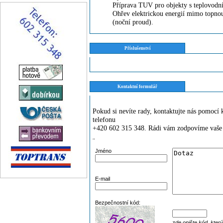
Příprava TUV pro objekty s teplovodn
Ohřev elektrickou energií mimo topnou 
(noční proud).
Příslušenství
Kontaktní formulář
Pokud si nevíte rady, kontaktujte nás pomoc
telefonu
+420 602 315 348. Rádi vám zodpovíme vaše 
¨
Jméno
E-mail
Bezpečnostní kód:
zde opište kód, kter