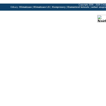
Copyright 2006 - 2026 Crea
Odkazy:
Klimatizace
|
Klimatizace LG
| ;
Kompresory
|
Diamantové kotouče
|
sedací soupr