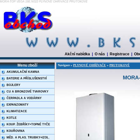
MORA-TOP VEGA 16E.N022 PLYNOVÉ OHŘÍVAČE PRUTOKOVÉ
Akční nabídka
|
O nás
|
Registrace
|
Ob
Menu zboží
Navigace »
PLYNOVÉ OHŘÍVAČE
»
PRUTOKOVÉ
AKUMULAČNÍ KAMNA
MORA-
BATERIE A PŘÍSLUŠENSTVÍ
BOJLERY
CU A BRONZOVÉ TVAROVKY
ČERPADLA A VODÁRNY
EXPANZOMATY
KLIMATIZACE
KOTLE
KOUP. ŽEBŘÍKY+TOPNÉ TYČE
KOUŘOVINA
MĚD. A PLAS. TRUBKY+IZOL.