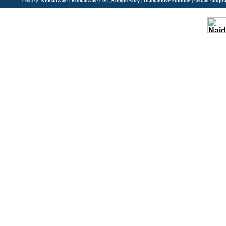
Odkazy:
Klimatizace
|
Klimatizace LG
| ;
Kompresory
|
Diamantové kotouče
|
sedací soupr