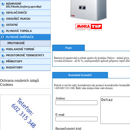
NÁHRADNÍ
DÍLY/kotle,bojlery,sporáky/
ODVLHČOVAČE
OSOUŠEČ RUKOU
OSTATNÍ
PLYNOVÁ TOPIDLA
PLYNOVÉ OHŘÍVAČE
PRUTOKOVÉ
Popis
PODLAHOVÉ TOPENÍ
PROSTOROVÉ TERMOSTATY
Bateriové zapalování a odtah spalin do komína. Palivo - zemní plyn
vysoká účinnost - až 92 %, nejúspornější způsob přípravy teplé užit
PŘÍMOTOPY
RADIÁTORY
Kontaktní formulář
Ochrana osobních údajů
Cookies
Pokud si nevíte rady, kontaktujte nás pomocí kontaktního formulář
+420 602 315 348. Rádi vám zodpovíme vaše dotazy.
¨
Jméno
E-mail
Bezpečnostní kód: