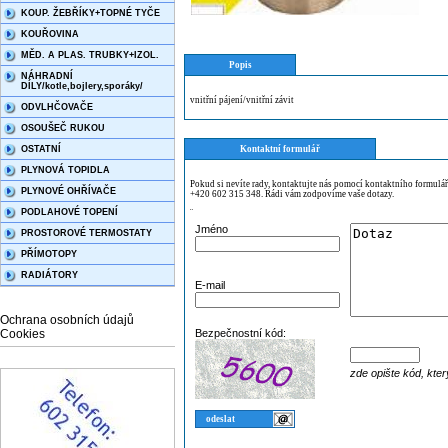
KOUP. ŽEBŘÍKY+TOPNÉ TYČE
KOUŘOVINA
MĚD. A PLAS. TRUBKY+IZOL.
Popis
NÁHRADNÍ
DÍLY/kotle,bojlery,sporáky/
vnitřní pájení/vnitřní závit
ODVLHČOVAČE
OSOUŠEČ RUKOU
OSTATNÍ
Kontaktní formulář
PLYNOVÁ TOPIDLA
Pokud si nevíte rady, kontaktujte nás pomocí kontaktního formulá
PLYNOVÉ OHŘÍVAČE
+420 602 315 348. Rádi vám zodpovíme vaše dotazy.
PODLAHOVÉ TOPENÍ
¨
Jméno
PROSTOROVÉ TERMOSTATY
PŘÍMOTOPY
RADIÁTORY
E-mail
Ochrana osobních údajů
Cookies
Bezpečnostní kód:
zde opište kód, kter