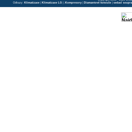
Odkazy:
Klimatizace
|
Klimatizace LG
| ;
Kompresory
|
Diamantové kotouče
|
sedací soupr