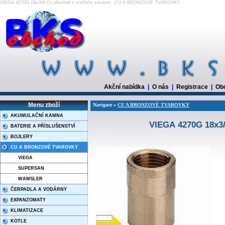
VIEGA 4270G 18x3/4 Cu přechod s vnitřním závitem CU A BRONZOVÉ TVAROVKY
Akční nabídka
|
O nás
|
Registrace
|
Ob
Menu zboží
Navigace »
CU A BRONZOVÉ TVAROVKY
AKUMULAČNÍ KAMNA
VIEGA 4270G 18x3/
BATERIE A PŘÍSLUŠENSTVÍ
BOJLERY
CU A BRONZOVÉ TVAROVKY
VIEGA
SUPERSAN
WAMSLER
ČERPADLA A VODÁRNY
EXPANZOMATY
KLIMATIZACE
KOTLE