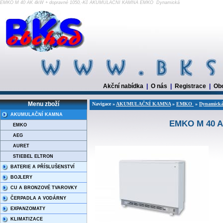
EMKO M 40 AK 4kW + dopravné 1050,-Kč AKUMULAČNÍ KAMNA EMKO Dynamická
Akční nabídka
|
O nás
|
Registrace
|
Ob
Menu zboží
Navigace »
AKUMULAČNÍ KAMNA
»
EMKO
»
Dynamick
AKUMULAČNÍ KAMNA
EMKO M 40 A
EMKO
AEG
AURET
STIEBEL ELTRON
BATERIE A PŘÍSLUŠENSTVÍ
BOJLERY
CU A BRONZOVÉ TVAROVKY
ČERPADLA A VODÁRNY
EXPANZOMATY
KLIMATIZACE