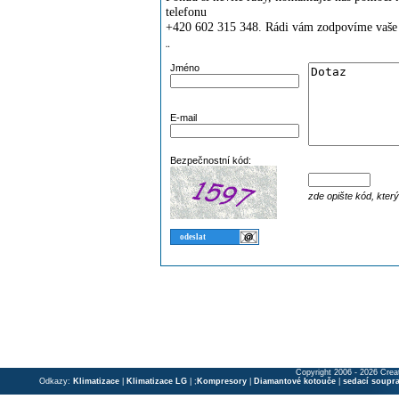
telefonu
+420 602 315 348. Rádi vám zodpovíme vaše 
¨
Jméno
E-mail
Bezpečnostní kód:
zde opište kód, kter
Copyright 2006 - 2026 Crea
Odkazy:
Klimatizace
|
Klimatizace LG
| ;
Kompresory
|
Diamantové kotouče
|
sedací soupr