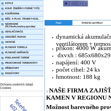
KOTLE
KOUP. ŽEBŘÍKY+TOPNÉ TYČE
KOUŘOVINA
MĚD. A PLAS. TRUBKY+IZOL.
Popis
Technická specifikace
NÁHRADNÍ
DÍLY/kotle,bojlery,sporáky/
ODVLHČOVAČE
dynamická akumulačn
OSOUŠEČ RUKOU
ventilátorem + termos
OSTATNÍ
příkon: 4000 W akumu
PLYNOVÁ TOPIDLA
PLYNOVÉ OHŘÍVAČE
dxvxh : 685x680x29
PODLAHOVÉ TOPENÍ
napájení: 400 V
PROSTOROVÉ TERMOSTATY
počet cihel: 24 ks
PŘÍMOTOPY
RADIÁTORY
hmotnost: 188 kg
Ochrana osobních údajů
Cookies
NAŠE FIRMA ZAJIŠŤ
>
KAMEN V REGIONU N
Možnost barevného prov