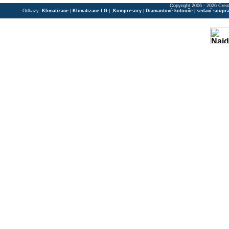
Copyright 2006 - 2026 Crea
Odkazy:
Klimatizace
|
Klimatizace LG
| ;
Kompresory
|
Diamantové kotouče
|
sedací soupr