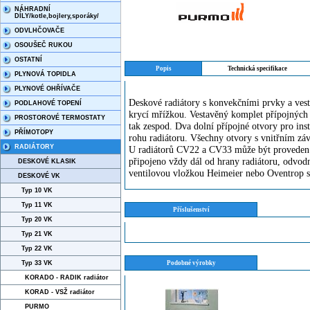
NÁHRADNÍ
DÍLY/kotle,bojlery,sporáky/
ODVLHČOVAČE
OSOUŠEČ RUKOU
OSTATNÍ
Popis
Technická specifikace
PLYNOVÁ TOPIDLA
PLYNOVÉ OHŘÍVAČE
Deskové radiátory s konvekčními prvky a vest
PODLAHOVÉ TOPENÍ
krycí mřížkou. Vestavěný komplet přípojných 
PROSTOROVÉ TERMOSTATY
tak zespod. Dva dolní přípojné otvory pro ins
PŘÍMOTOPY
rohu radiátoru. Všechny otvory s vnitřním zá
RADIÁTORY
U radiátorů CV22 a CV33 může být proveden ta
připojeno vždy dál od hrany radiátoru, odvodn
DESKOVÉ KLASIK
ventilovou vložkou Heimeier nebo Oventrop 
DESKOVÉ VK
Typ 10 VK
Typ 11 VK
Příslušenství
Typ 20 VK
Typ 21 VK
Typ 22 VK
Typ 33 VK
Podobné výrobky
KORADO - RADIK radiátor
KORAD - VSŽ radiátor
PURMO