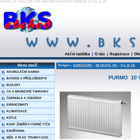
PURMO 10 V 500x1000, 10VK 500x1000 RADIÁTORY DESKOVÉ VK Typ 10 VK
Akční nabídka
|
O nás
|
Registrace
|
Ob
Menu zboží
Navigace »
RADIÁTORY
»
DESKOVÉ VK
»
Typ 10 VK
AKUMULAČNÍ KAMNA
PURMO 10 V 
BATERIE A PŘÍSLUŠENSTVÍ
BOJLERY
CU A BRONZOVÉ TVAROVKY
ČERPADLA A VODÁRNY
EXPANZOMATY
KLIMATIZACE
KOTLE
KOUP. ŽEBŘÍKY+TOPNÉ TYČE
KOUŘOVINA
MĚD. A PLAS. TRUBKY+IZOL.