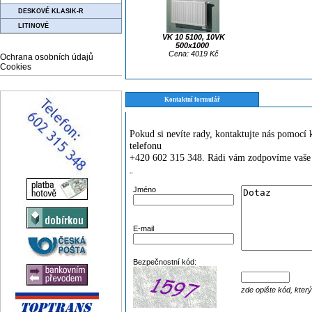
DESKOVÉ KLASIK-R
LITINOVÉ
VK 10 5100, 10VK
500x1000
Cena: 4019 Kč
Ochrana osobních údajů
Cookies
Kontaktní formulář
Pokud si nevíte rady, kontaktujte nás pomoc
telefonu
+420 602 315 348. Rádi vám zodpovíme vaše 
¨
Jméno
E-mail
Bezpečnostní kód:
zde opište kód, kter