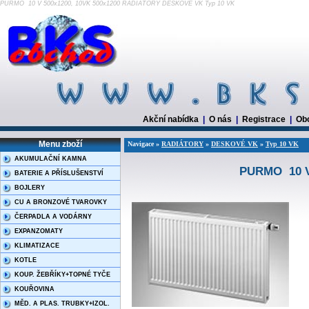
PURMO 10 V 500x1200, 10VK 500x1200 RADIÁTORY DESKOVÉ VK Typ 10 VK
Akční nabídka
|
O nás
|
Registrace
|
Ob
Menu zboží
Navigace »
RADIÁTORY
»
DESKOVÉ VK
»
Typ 10 VK
AKUMULAČNÍ KAMNA
PURMO 10 V 
BATERIE A PŘÍSLUŠENSTVÍ
BOJLERY
CU A BRONZOVÉ TVAROVKY
ČERPADLA A VODÁRNY
EXPANZOMATY
KLIMATIZACE
KOTLE
KOUP. ŽEBŘÍKY+TOPNÉ TYČE
KOUŘOVINA
MĚD. A PLAS. TRUBKY+IZOL.