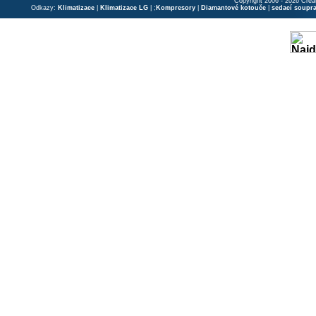
Copyright 2006 - 2026 Crea
Odkazy:
Klimatizace
|
Klimatizace LG
| ;
Kompresory
|
Diamantové kotouče
|
sedací soupr