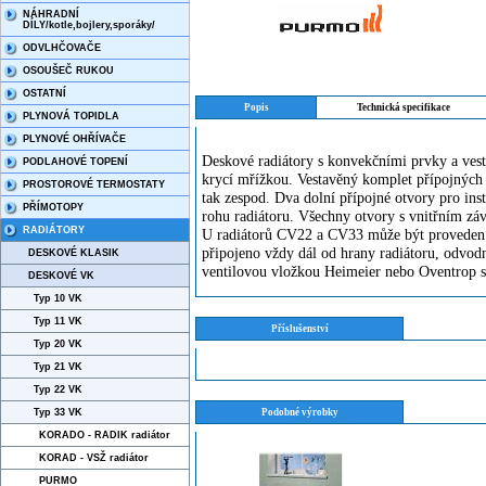
NÁHRADNÍ
DÍLY/kotle,bojlery,sporáky/
ODVLHČOVAČE
OSOUŠEČ RUKOU
OSTATNÍ
Popis
Technická specifikace
PLYNOVÁ TOPIDLA
PLYNOVÉ OHŘÍVAČE
Deskové radiátory s konvekčními prvky a vest
PODLAHOVÉ TOPENÍ
krycí mřížkou. Vestavěný komplet přípojných 
PROSTOROVÉ TERMOSTATY
tak zespod. Dva dolní přípojné otvory pro ins
PŘÍMOTOPY
rohu radiátoru. Všechny otvory s vnitřním zá
RADIÁTORY
U radiátorů CV22 a CV33 může být proveden ta
připojeno vždy dál od hrany radiátoru, odvodn
DESKOVÉ KLASIK
ventilovou vložkou Heimeier nebo Oventrop 
DESKOVÉ VK
Typ 10 VK
Typ 11 VK
Příslušenství
Typ 20 VK
Typ 21 VK
Typ 22 VK
Typ 33 VK
Podobné výrobky
KORADO - RADIK radiátor
KORAD - VSŽ radiátor
PURMO