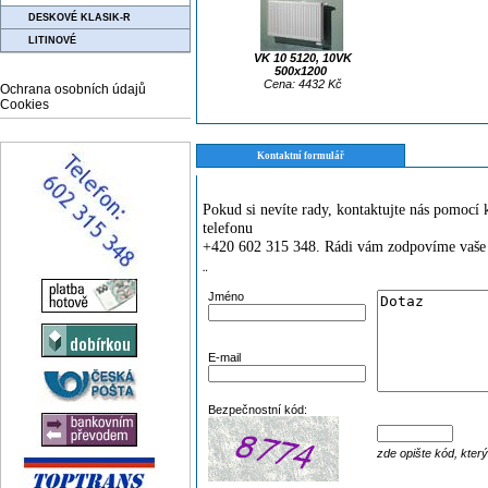
DESKOVÉ KLASIK-R
LITINOVÉ
VK 10 5120, 10VK
500x1200
Cena: 4432 Kč
Ochrana osobních údajů
Cookies
Kontaktní formulář
Pokud si nevíte rady, kontaktujte nás pomoc
telefonu
+420 602 315 348. Rádi vám zodpovíme vaše 
¨
Jméno
E-mail
Bezpečnostní kód:
zde opište kód, kter