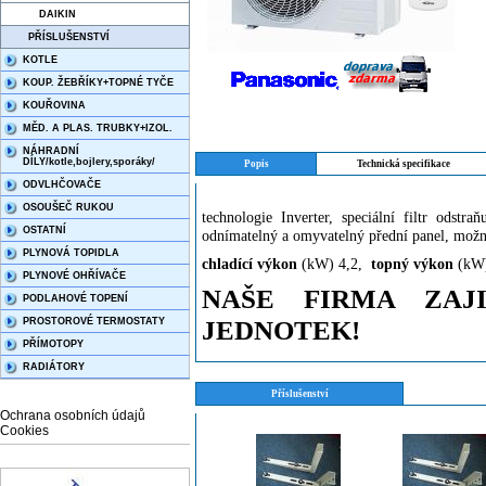
DAIKIN
PŘÍSLUŠENSTVÍ
KOTLE
KOUP. ŽEBŘÍKY+TOPNÉ TYČE
KOUŘOVINA
MĚD. A PLAS. TRUBKY+IZOL.
NÁHRADNÍ
DÍLY/kotle,bojlery,sporáky/
Popis
Technická specifikace
ODVLHČOVAČE
OSOUŠEČ RUKOU
technologie Inverter, speciální filtr odstr
OSTATNÍ
odnímatelný a omyvatelný přední panel, možn
PLYNOVÁ TOPIDLA
chladící výkon
(kW) 4,2,
topný výkon
(kW)
PLYNOVÉ OHŘÍVAČE
NAŠE FIRMA ZAJ
PODLAHOVÉ TOPENÍ
JEDNOTEK!
PROSTOROVÉ TERMOSTATY
PŘÍMOTOPY
RADIÁTORY
Příslušenství
Ochrana osobních údajů
Cookies