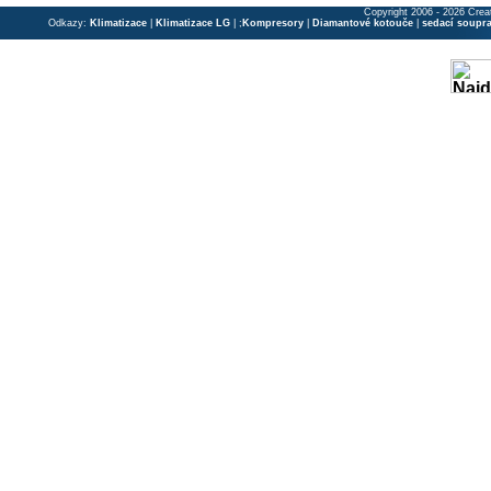
Copyright 2006 - 2026 Crea
Odkazy:
Klimatizace
|
Klimatizace LG
| ;
Kompresory
|
Diamantové kotouče
|
sedací soupr