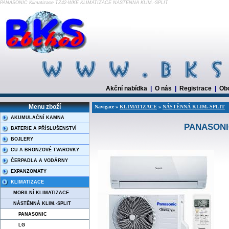
PANASONIC Klimatizace TZ42-WKE KLIMATIZACE NÁSTĚNNÁ KLIM.-SPLIT
Akční nabídka
|
O nás
|
Registrace
|
Ob
Menu zboží
Navigace »
KLIMATIZACE
»
NÁSTĚNNÁ KLIM.-SPLIT
AKUMULAČNÍ KAMNA
PANASONIC
BATERIE A PŘÍSLUŠENSTVÍ
BOJLERY
CU A BRONZOVÉ TVAROVKY
ČERPADLA A VODÁRNY
EXPANZOMATY
KLIMATIZACE
MOBILNÍ KLIMATIZACE
NÁSTĚNNÁ KLIM.-SPLIT
PANASONIC
LG