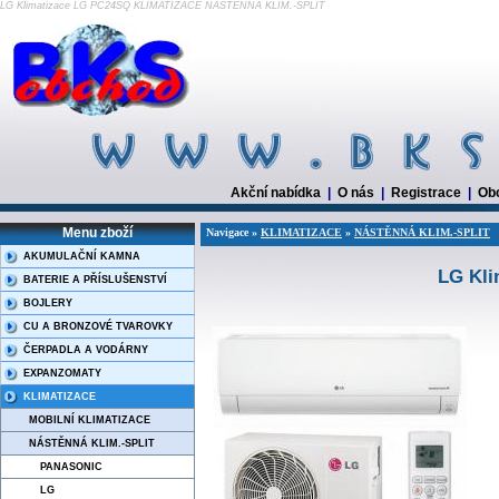
LG Klimatizace LG PC24SQ KLIMATIZACE NÁSTĚNNÁ KLIM.-SPLIT
Akční nabídka
|
O nás
|
Registrace
|
Ob
Menu zboží
Navigace »
KLIMATIZACE
»
NÁSTĚNNÁ KLIM.-SPLIT
AKUMULAČNÍ KAMNA
LG Kli
BATERIE A PŘÍSLUŠENSTVÍ
BOJLERY
CU A BRONZOVÉ TVAROVKY
ČERPADLA A VODÁRNY
EXPANZOMATY
KLIMATIZACE
MOBILNÍ KLIMATIZACE
NÁSTĚNNÁ KLIM.-SPLIT
PANASONIC
LG