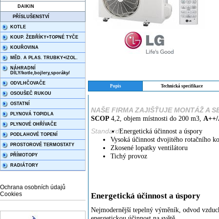
DAIKIN
PŘÍSLUŠENSTVÍ
KOTLE
KOUP. ŽEBŘÍKY+TOPNÉ TYČE
KOUŘOVINA
MĚD. A PLAS. TRUBKY+IZOL.
NÁHRADNÍ
DÍLY/kotle,bojlery,sporáky/
ODVLHČOVAČE
Popis
Technická specifikace
OSOUŠEČ RUKOU
OSTATNÍ
NAŠE FIRMA ZAJIŠŤUJE MONTÁŽ A S
PLYNOVÁ TOPIDLA
SCOP
4,2, objem místnosti do 200 m3,
A++/
PLYNOVÉ OHŘÍVAČE
Standard
Energetická účinnost a úspory
PODLAHOVÉ TOPENÍ
Vysoká účinnost dvojitého rotačního k
PROSTOROVÉ TERMOSTATY
Zkosené lopatky ventilátoru
Tichý provoz
PŘÍMOTOPY
RADIÁTORY
Ochrana osobních údajů
Cookies
Energetická účinnost a úspory
Nejmodernější tepelný výměník, odvod vzduchu
energetickou účinnost na světě.