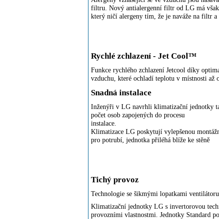
filtru. Nový antialergenní filtr od LG má však
který ničí alergeny tím, že je naváže na filtr a 
Rychlé zchlazení - Jet Cool™
Funkce rychlého zchlazení Jetcool díky opti
vzduchu, které ochladí teplotu v místnosti až
Snadná instalace
Inženýři v LG navrhli klimatizační jednotky ta
počet osob zapojených do procesu
instalace.
Klimatizace LG poskytují vylepšenou montážní
pro potrubí, jednotka přiléhá blíže ke stěně
Tichý provoz
Technologie se šikmými lopatkami ventilátoru
Klimatizační jednotky LG s invertorovou tech
provozními vlastnostmi. Jednotky Standard po