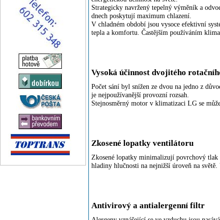
Strategicky navržený tepelný výměník a odvod
dnech poskytují maximum chlazení.
V chladném období jsou vysoce efektivní syst
tepla a komfortu. Častějším používáním klimat
Vysoká účinnost dvojitého rotační
Počet sání byl snížen ze dvou na jedno z důvo
je nejpoužívanější provozní rozsah.
Stejnosměrný motor v klimatizaci LG se může 
Zkosené lopatky ventilátoru
Zkosené lopatky minimalizují povrchový tlak 
hladiny hlučnosti na nejnižší úroveň na světě. 
Antivirový a antialergenní filtr
Alergeny vznášející se ve vzduchu jsou nasáv