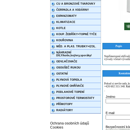
CU A BRONZOVÉ TVAROVKY
ČERPADLA A VODÁRNY
EXPANZOMATY
KLIMATIZACE
KOTLE
KOUP. ŽEBŘÍKY+TOPNÉ TYČE
KOUŘOVINA
Popis
MĚD. A PLAS. TRUBKY+IZOL.
NÁHRADNÍ
DÍLY/kotle,bojlery,sporáky/
Nepřímotopné ohřívače
vývody včetně vývodů 
ODVLHČOVAČE
OSOUŠEČ RUKOU
Kontaktn
OSTATNÍ
PLYNOVÁ TOPIDLA
Pokud si nevíte rady, 
PLYNOVÉ OHŘÍVAČE
+420 602 315 348. Rád
PODLAHOVÉ TOPENÍ
¨
Jméno
PROSTOROVÉ TERMOSTATY
PŘÍMOTOPY
RADIÁTORY
E-mail
Ochrana osobních údajů
Bezpečnostní kó
Cookies