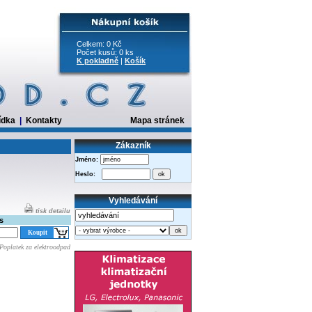
Celkem: 0 Kč
Počet kusů: 0 ks
K pokladně
|
Košík
ídka
|
Kontakty
Mapa stránek
Zákazník
Jméno:
Heslo:
Vyhledávání
tisk detailu
s
Poplatek za elektroodpad