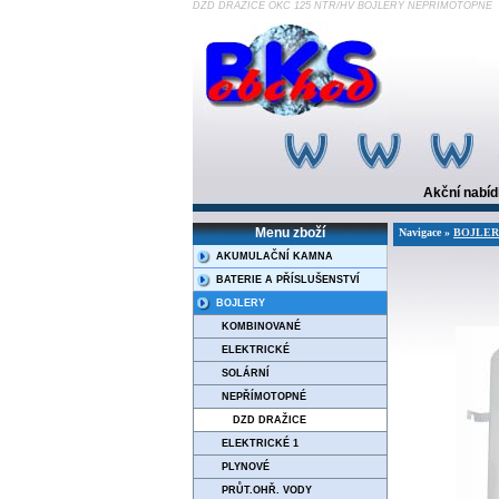
DZD DRAŽICE OKC 125 NTR/HV BOJLERY NEPŘÍMOTOPNÉ
Akční nabí
Menu zboží
Navigace »
BOJLE
AKUMULAČNÍ KAMNA
BATERIE A PŘÍSLUŠENSTVÍ
BOJLERY
KOMBINOVANÉ
ELEKTRICKÉ
SOLÁRNÍ
NEPŘÍMOTOPNÉ
DZD DRAŽICE
ELEKTRICKÉ 1
PLYNOVÉ
PRŮT.OHŘ. VODY