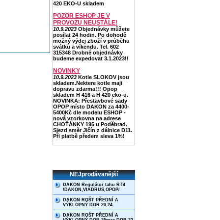
420 EKO-U skladem
POZOR ESHOP JE V
PROVOZU NEUSTÁLE!
10.9.2023
Objednávky můžete
posílat 24 hodin. Po dohodě
možný výdej zboží v průběhu
svátků a víkendu. Tel. 602
315348 Drobné objednávky
budeme expedovat 3.1.2023!!
NOVINKY
10.9.2023
Kotle SLOKOV jsou
skladem.Nektere kotle maji
dopravu zdarma!!! Opop
skladem H 416 a H 420 eko-u.
NOVINKA: Přestavbové sady
OPOP místo DAKON za 4400-
5400Kč dle modelu ESHOP -
nová vzorkovna na adrese
CHOŤÁNKY 195 u Poděbrad.
Sjezd směr Jičín z dálnice D11.
Při platbě předem sleva 1%!
NEJprodávanější
DAKON Regulátor tahu RT4
/DAKON,VIADRUS,OPOP/
DAKON ROŠT PŘEDNÍ A
VÝKLOPNÝ DOR 20,24
DAKON ROŠT PŘEDNÍ A