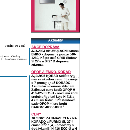
Aktuality
Dodání: Do 2 dnů
AKCE DOPRAVA
3.11.2023
AKUMULAČNÍ kamna
EMKO - dopravné pouze 840-
vý kotel. Všechny
1230,-Kč po celé ČR!!! Slokov
 OKH – ohřívače hranaté
Sl 27 e a Sl 27 D doprava
zdarma.
OPOP A EMKO, KORAD
2.10.2023
KORAD radiátory u
nás za skvělou cenu!! Levnější
o 7 procent než KORADO!
Akumulační kamna skladem.
Zajímavé ceny kotlů OPOP H
416,425 EKO-U - nově má kotel
stejné připojení jako H 418 a
4.emisní třídu!!! Přestavbové
sady OPOP místo kotlů
DAKON! 4000-5000Kč
CENY
10.9.2023
ZAJIMAVE CENY NA
KORADO a PURMO SL 27-4
emisní třída ,4, - problémy s
dodávkami!! H 416 EKO-U a H