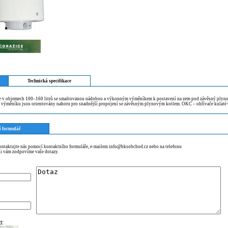
Technická specifikace
 v objemech 100–160 litrů se smaltovanou nádobou a výkonným výměníkem k postavení na zem pod závěsný plyno
výměníku jsou orientovány nahoru pro snadnější propojení se závěsným plynovým kotlem. OKC – ohřívače kulaté
í formulář
kontaktujte nás pomocí kontaktního formuláře, e-mailem info@bksobchod.cz nebo na telefonu
i vám zodpovíme vaše dotazy.
d: