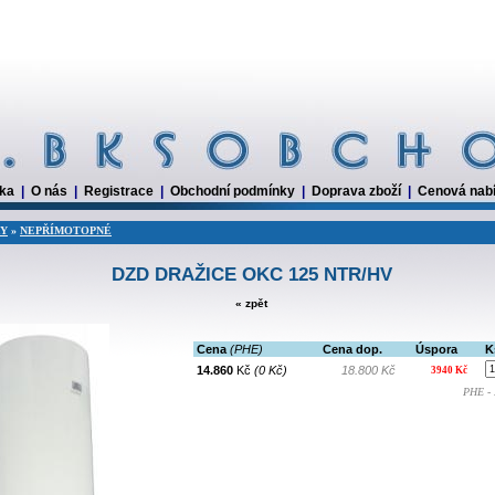
dka
|
O nás
|
Registrace
|
Obchodní podmínky
|
Doprava zboží
|
Cenová nab
RY
»
NEPŘÍMOTOPNÉ
DZD DRAŽICE OKC 125 NTR/HV
« zpět
Cena
(PHE)
Cena dop.
Úspora
K
14.860
Kč
(0 Kč)
18.800 Kč
3940 Kč
PHE - 