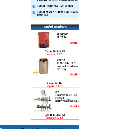
VÝKLOPNÝ DOR 25max,DOR 32
EMKO Podložka EMKO M20
EMKO M 40 AK 4kW + dopravné
1050,-Kč
Akční nabídka
SLOKOV
SL 27 D
detail »
Cena: 66.944 Kč
úspora: 0 Kč
VIEGA
4270G 18x1/2 Cu
přechod s vnitřním
závitem
detail »
Cena: 66 Kč
úspora: 10 Kč
IVAR
Rozdělovač CS 553
DRS/12-
cestný/+skříňka P2 1
detail »
Cena: 13.385 Kč
úspora: 672 Kč