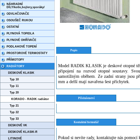
NÁHRADNÍ
DÍLY/kotle,bojlery,sporáky/
ODVLHČOVAČE
OSOUŠEČ RUKOU
OSTATNÍ
PLYNOVÁ TOPIDLA
PLYNOVÉ OHŘÍVAČE
PODLAHOVÉ TOPENÍ
Popis
PROSTOROVÉ TERMOSTATY
PŘÍMOTOPY
Model RADIK KLASIK je deskové otopné těle
RADIÁTORY
připojení na rozvod otopné soustavy. Svo
DESKOVÉ KLASIK
samotížným oběhem. Ze zadní strany jsou při
Typ 10
mm a delší mají navařena šest příchytek.
Typ 11
Typ 20
Příslušenství
KORADO - RADIK radiátor
Typ 21
Typ 22
Typ 33
Kontaktní formulář
DESKOVÉ VK
DESKOVÉ KLASIK-R
Pokud si nevíte rady, kontaktujte nás pomoc
LITINOVÉ