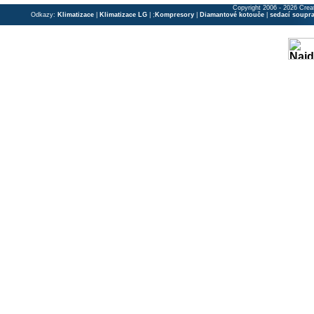
Copyright 2006 - 2026 Crea
Odkazy:
Klimatizace
|
Klimatizace LG
| ;
Kompresory
|
Diamantové kotouče
|
sedací soupr