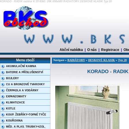
KORADO - RADIK radiátor K 20 6060, 20K 600x600 RADIÁTORY DESKOVÉ KLASIK Typ 20
Akční nabídka
|
O nás
|
Registrace
|
Ob
Menu zboží
Navigace »
RADIÁTORY
»
DESKOVÉ KLASIK
»
Typ 20
AKUMULAČNÍ KAMNA
KORADO - RADIK r
BATERIE A PŘÍSLUŠENSTVÍ
BOJLERY
CU A BRONZOVÉ TVAROVKY
ČERPADLA A VODÁRNY
EXPANZOMATY
KLIMATIZACE
KOTLE
KOUP. ŽEBŘÍKY+TOPNÉ TYČE
KOUŘOVINA
MĚD. A PLAS. TRUBKY+IZOL.