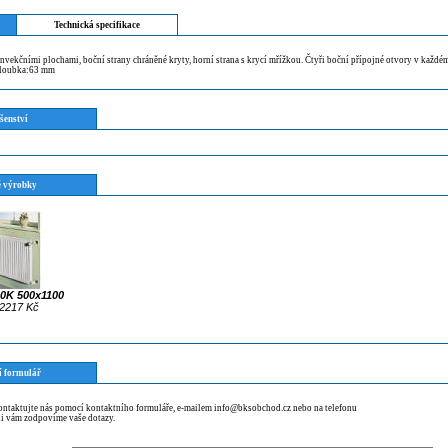
Technická specifikace
nvekčními plochami, boční strany chráněné kryty, horní strana s krycí mřížkou. Čtyři boční přípojné otvory v každém
Hloubka:63 mm
šenství
 výrobky
10K 500x1100
2217 Kč
í formulář
kontaktujte nás pomocí kontaktního formuláře, e-mailem info@bksobchod.cz nebo na telefonu
i vám zodpovíme vaše dotazy.