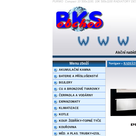
PURMO Compact 10 500x1100, 10K 500x1100 RADIÁTORY DE
Akční nabí
Menu zboží
Navigace »
RADIÁT
AKUMULAČNÍ KAMNA
BATERIE A PŘÍSLUŠENSTVÍ
BOJLERY
CU A BRONZOVÉ TVAROVKY
ČERPADLA A VODÁRNY
EXPANZOMATY
KLIMATIZACE
KOTLE
KOUP. ŽEBŘÍKY+TOPNÉ TYČE
KOUŘOVINA
MĚD. A PLAS. TRUBKY+IZOL.