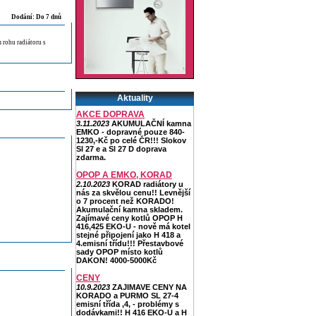
Dodání: Do 7 dnů
 rohu radiátoru s
Aktuality
AKCE DOPRAVA
3.11.2023
AKUMULAČNÍ kamna
EMKO - dopravné pouze 840-
1230,-Kč po celé ČR!!! Slokov
Sl 27 e a Sl 27 D doprava
zdarma.
OPOP A EMKO, KORAD
2.10.2023
KORAD radiátory u
nás za skvělou cenu!! Levnější
o 7 procent než KORADO!
Akumulační kamna skladem.
Zajímavé ceny kotlů OPOP H
416,425 EKO-U - nově má kotel
stejné připojení jako H 418 a
4.emisní třídu!!! Přestavbové
sady OPOP místo kotlů
DAKON! 4000-5000Kč
CENY
10.9.2023
ZAJIMAVE CENY NA
KORADO a PURMO SL 27-4
emisní třída ,4, - problémy s
dodávkami!! H 416 EKO-U a H