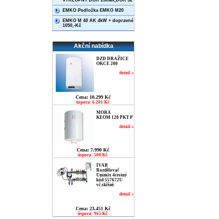
VÝKLOPNÝ DOR 25max,DOR 32
EMKO Podložka EMKO M20
EMKO M 40 AK 4kW + dopravné
1050,-Kč
Akční nabídka
DZD DRAŽICE
OKCE 200
detail »
Cena: 10.299 Kč
úspora: 6.201 Kč
MORA
KEOM 120 PKT P
detail »
Cena: 7.990 Kč
úspora: 500 Kč
IVAR
Rozdělovač
Unimix 4cestný
kód 557672U
vč.skříně
detail »
Cena: 23.451 Kč
úspora: 965 Kč