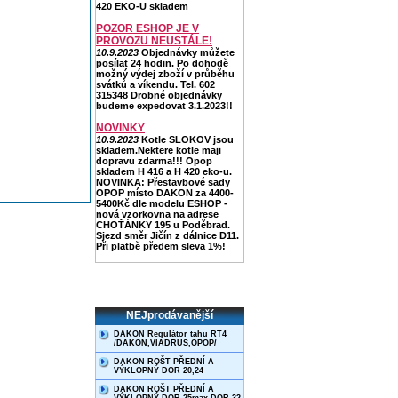
420 EKO-U skladem
POZOR ESHOP JE V
PROVOZU NEUSTÁLE!
10.9.2023
Objednávky můžete
posílat 24 hodin. Po dohodě
možný výdej zboží v průběhu
svátků a víkendu. Tel. 602
315348 Drobné objednávky
budeme expedovat 3.1.2023!!
NOVINKY
10.9.2023
Kotle SLOKOV jsou
skladem.Nektere kotle maji
dopravu zdarma!!! Opop
skladem H 416 a H 420 eko-u.
NOVINKA: Přestavbové sady
OPOP místo DAKON za 4400-
5400Kč dle modelu ESHOP -
nová vzorkovna na adrese
CHOŤÁNKY 195 u Poděbrad.
Sjezd směr Jičín z dálnice D11.
Při platbě předem sleva 1%!
NEJprodávanější
DAKON Regulátor tahu RT4
/DAKON,VIADRUS,OPOP/
DAKON ROŠT PŘEDNÍ A
VÝKLOPNÝ DOR 20,24
DAKON ROŠT PŘEDNÍ A