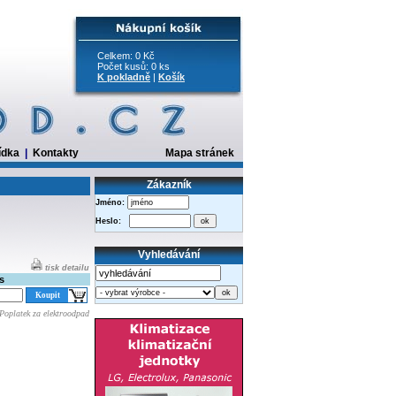
Celkem: 0 Kč
Počet kusů: 0 ks
K pokladně
|
Košík
ídka
|
Kontakty
Mapa stránek
Zákazník
Jméno:
Heslo:
Vyhledávání
tisk detailu
s
Poplatek za elektroodpad