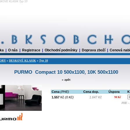
SKOVÉ KLASIK Typ 10
dka
|
O nás
|
Registrace
|
Obchodní podmínky
|
Doprava zboží
|
Cenová nab
ORY
»
DESKOVÉ KLASIK
»
Typ 10
PURMO Compact 10 500x1100, 10K 500x1100
« zpět
Cena
(PHE)
Cena dop.
Úspora
K
1.557
Kč
(0 Kč)
1.647 Kč
90 Kč
PHE - 