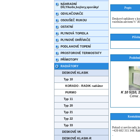
NÁHRADNÍ
DÍLY/kotle,bojlery,sporáky/
Popis
ODVLHČOVAČE
Deskové radiátory s ko
OSOUŠEČ RUKOU
vnitřním závitem ½″.
OSTATNÍ
PLYNOVÁ TOPIDLA
Příslu
PLYNOVÉ OHŘÍVAČE
PODLAHOVÉ TOPENÍ
PROSTOROVÉ TERMOSTATY
Podobné
PŘÍMOTOPY
RADIÁTORY
DESKOVÉ KLASIK
Typ 10
KORADO - RADIK radiátor
K 10 5110, 
PURMO
Cena: 
Typ 11
Typ 20
Typ 21
Kontaktn
Typ 22
Typ 33
Pokud si nevíte rady, 
+420 602 315 348. Rád
DESKOVÉ VK
¨
DESKOVÉ KLASIK-R