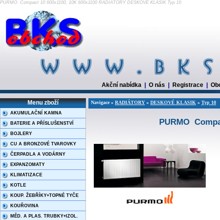
PURMO Compact 10 600x1100, 10K 600x1100 RADIÁTORY DESKOVÉ KLASIK Typ 10
Akční nabídka
|
O nás
|
Registrace
|
Ob
Menu zboží
Navigace »
RADIÁTORY
»
DESKOVÉ KLASIK
»
Typ 10
AKUMULAČNÍ KAMNA
PURMO Compact
BATERIE A PŘÍSLUŠENSTVÍ
BOJLERY
CU A BRONZOVÉ TVAROVKY
ČERPADLA A VODÁRNY
EXPANZOMATY
KLIMATIZACE
KOTLE
KOUP. ŽEBŘÍKY+TOPNÉ TYČE
KOUŘOVINA
MĚD. A PLAS. TRUBKY+IZOL.