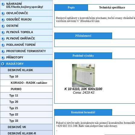
NÁHRADNÍ
DÍLY/kotle,bojlery,sporáky/
Popis
Technická specifikace
ODVLHČOVAČE
Deskové radiátory s konvekčními plochami, boční strany chráněné kry
OSOUŠEČ RUKOU
vnitřním závitem ½″.Hloubka:63 mm
OSTATNÍ
PLYNOVÁ TOPIDLA
Příslušenství
PLYNOVÉ OHŘÍVAČE
PODLAHOVÉ TOPENÍ
PROSTOROVÉ TERMOSTATY
Podobné výrobky
PŘÍMOTOPY
RADIÁTORY
DESKOVÉ KLASIK
Typ 10
KORADO - RADIK radiátor
K 10 6110, 10K 600x1100
PURMO
Cena: 2419 Kč
Typ 11
Typ 20
Typ 21
Kontaktní formulář
Typ 22
Typ 33
Pokud si nevíte rady, kontaktujte nás pomocí kontaktního formulář
+420 602 315 348. Rádi vám zodpovíme vaše dotazy.
DESKOVÉ VK
¨
DESKOVÉ KLASIK-R