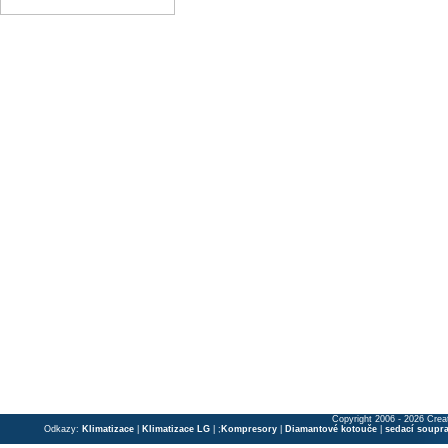
Copyright 2006 - 2026 Crea
Odkazy:
Klimatizace
|
Klimatizace LG
| ;
Kompresory
|
Diamantové kotouče
|
sedací soupr