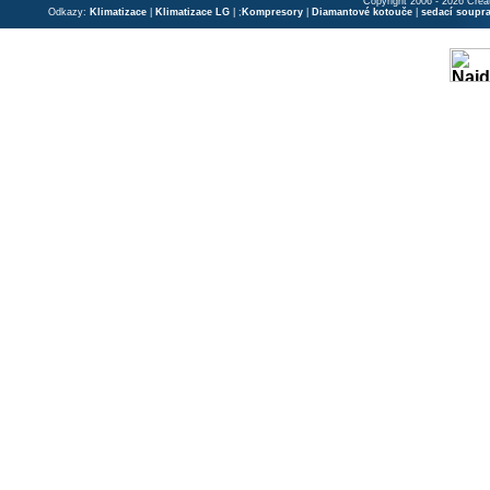
Copyright 2006 - 2026 Crea
Odkazy:
Klimatizace
|
Klimatizace LG
| ;
Kompresory
|
Diamantové kotouče
|
sedací soupr