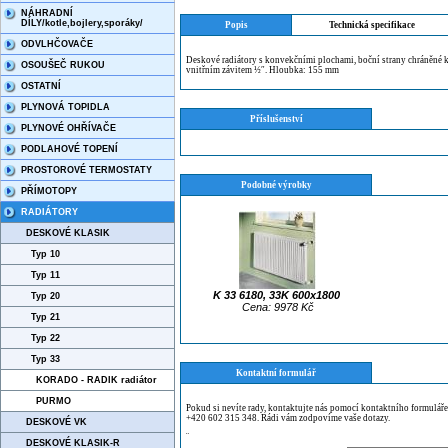
NÁHRADNÍ
DÍLY/kotle,bojlery,sporáky/
Popis
Technická specifikace
ODVLHČOVAČE
Deskové radiátory s konvekčními plochami, boční strany chráněné kry
OSOUŠEČ RUKOU
vnitřním závitem ½″. Hloubka: 155 mm
OSTATNÍ
PLYNOVÁ TOPIDLA
Příslušenství
PLYNOVÉ OHŘÍVAČE
PODLAHOVÉ TOPENÍ
PROSTOROVÉ TERMOSTATY
Podobné výrobky
PŘÍMOTOPY
RADIÁTORY
DESKOVÉ KLASIK
Typ 10
Typ 11
K 33 6180, 33K 600x1800
Typ 20
Cena: 9978 Kč
Typ 21
Typ 22
Typ 33
Kontaktní formulář
KORADO - RADIK radiátor
PURMO
Pokud si nevíte rady, kontaktujte nás pomocí kontaktního formulář
+420 602 315 348. Rádi vám zodpovíme vaše dotazy.
DESKOVÉ VK
¨
DESKOVÉ KLASIK-R