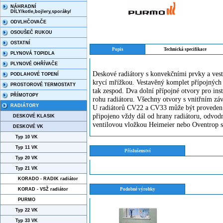
NÁHRADNÍ
DÍLY/kotle,bojlery,sporáky/
ODVLHČOVAČE
OSOUŠEČ RUKOU
OSTATNÍ
Popis
Technická specifikace
PLYNOVÁ TOPIDLA
PLYNOVÉ OHŘÍVAČE
Deskové radiátory s konvekčními prvky a vest
PODLAHOVÉ TOPENÍ
krycí mřížkou. Vestavěný komplet přípojných 
PROSTOROVÉ TERMOSTATY
tak zespod. Dva dolní přípojné otvory pro ins
PŘÍMOTOPY
rohu radiátoru. Všechny otvory s vnitřním zá
RADIÁTORY
U radiátorů CV22 a CV33 může být proveden ta
připojeno vždy dál od hrany radiátoru, odvodn
DESKOVÉ KLASIK
ventilovou vložkou Heimeier nebo Oventrop 
DESKOVÉ VK
Typ 10 VK
Typ 11 VK
Příslušenství
Typ 20 VK
Typ 21 VK
KORADO - RADIK radiátor
KORAD - VSŽ radiátor
Podobné výrobky
PURMO
Typ 22 VK
Typ 33 VK