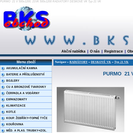
PURMO 21 V 500x1200, 21VK 500x1200 RADIÁTORY DESKOVÉ VK Typ 21 VK
Akční nabídka
|
O nás
|
Registrace
|
Ob
Menu zboží
Navigace »
RADIÁTORY
»
DESKOVÉ VK
»
Typ 21 VK
AKUMULAČNÍ KAMNA
PURMO 21 V 
BATERIE A PŘÍSLUŠENSTVÍ
BOJLERY
CU A BRONZOVÉ TVAROVKY
ČERPADLA A VODÁRNY
EXPANZOMATY
KLIMATIZACE
KOTLE
KOUP. ŽEBŘÍKY+TOPNÉ TYČE
KOUŘOVINA
MĚD. A PLAS. TRUBKY+IZOL.