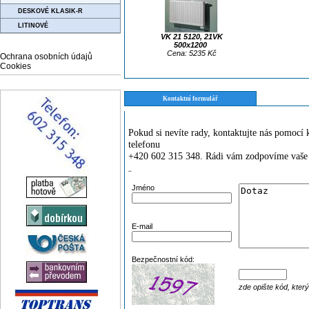
DESKOVÉ KLASIK-R
LITINOVÉ
VK 21 5120, 21VK
500x1200
Cena: 5235 Kč
Ochrana osobních údajů
Cookies
Kontaktní formulář
Pokud si nevíte rady, kontaktujte nás pomoc
telefonu
+420 602 315 348. Rádi vám zodpovíme vaše 
¨
Jméno
E-mail
Bezpečnostní kód:
zde opište kód, kter