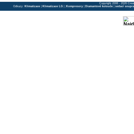
Copyright 2006 - 2026 Crea
Odkazy:
Klimatizace
|
Klimatizace LG
| ;
Kompresory
|
Diamantové kotouče
|
sedací soupr